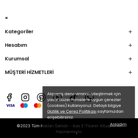
Kategoriler
Hesabım
Kurumsal
MÜŞTERİ HİZMETLERİ
Alışveriş deneyiminizi iyileştirmek için
yasal düzenlemelere uygun çerezler
(cookies) kullanıyoruz. Detaylı bilgiye
Gizlilik ve Çerez Politikası
sayfamızdan
erişebilirsiniz.
Anladım
©2023 Tüm Hakları Saklıdır - ikas E-Ticaret
Altyapısı ile
Hazırlanmıştır.