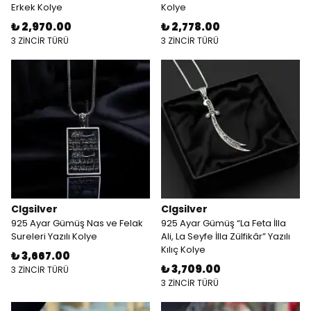
Erkek Kolye
Kolye
₺ 2,970.00
₺ 2,778.00
3 ZİNCİR TÜRÜ
3 ZİNCİR TÜRÜ
Clgsilver
Clgsilver
925 Ayar Gümüş Nas ve Felak
925 Ayar Gümüş “La Feta İlla
Sureleri Yazılı Kolye
Ali, La Seyfe İlla Zülfikâr” Yazılı
Kılıç Kolye
₺ 3,667.00
₺ 3,709.00
3 ZİNCİR TÜRÜ
3 ZİNCİR TÜRÜ