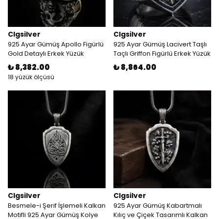
Clgsilver
Clgsilver
925 Ayar Gümüş Apollo Figürlü
925 Ayar Gümüş Lacivert Taşlı
Gold Detaylı Erkek Yüzük
Taçlı Griffon Figürlü Erkek Yüzük
₺ 8,382.00
₺ 8,864.00
18 yüzük ölçüsü
Clgsilver
Clgsilver
Besmele-i Şerif İşlemeli Kalkan
925 Ayar Gümüş Kabartmalı
Motifli 925 Ayar Gümüş Kolye
Kılıç ve Çiçek Tasarımlı Kalkan