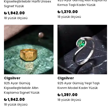
925 Ayar Gümüş Altın Kaplama
Kişiselleştirilebilir Harfli Unisex
Kırmızı Taşlı Kadın Yüzük
Signet Yüzük
₺ 1,370.00
₺ 1,942.00
18 yüzük ölçüsü
18 yüzük ölçüsü
Clgsilver
Clgsilver
925 Ayar Gümüş
925 Ayar Gümüş Yeşil Taşlı
Kişiselleştirilebilir Altın
Kıvrım Model Kadın Yüzük
Kaplama Signet Yüzük
₺ 1,397.00
₺ 1,942.00
18 yüzük ölçüsü
18 yüzük ölçüsü