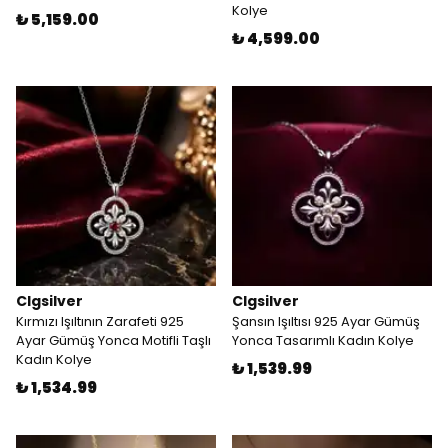
Kolye
₺ 5,159.00
₺ 4,599.00
Clgsilver
Clgsilver
Kırmızı Işıltının Zarafeti 925
Şansın Işıltısı 925 Ayar Gümüş
Ayar Gümüş Yonca Motifli Taşlı
Yonca Tasarımlı Kadın Kolye
Kadın Kolye
₺ 1,539.99
₺ 1,534.99