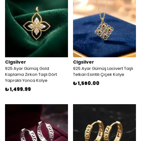
Clgsilver
Clgsilver
925 Ayar Gümüş Gold
925 Ayar Gümüş Lacivert Taşlı
Kaplama Zirkon Taşlı Dört
Telkari Esintili Çiçek Kolye
Yapraklı Yonca Kolye
₺ 1,560.00
₺ 1,499.99