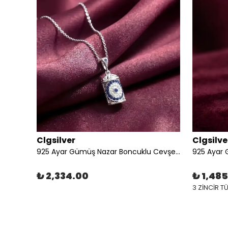
Clgsilver
Clgsilve
925 AYAR ŞIK TASARIM GÜMÜŞ CEVŞEN KOLYE
925 Ayar Gümüş Nazar Boncuklu Cevşen Kolye
925 Ayar
₺ 2,334.00
₺ 1,48
3 ZİNCİR T