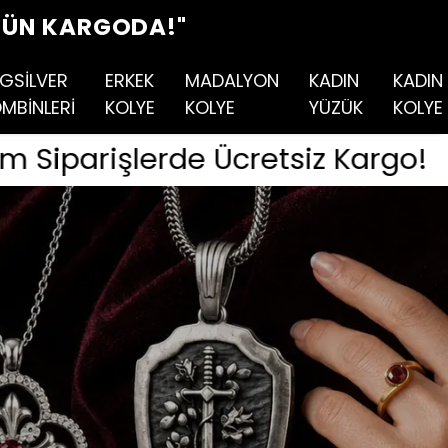
"
GSİLVER
ERKEK
MADALYON
KADIN
KADIN
MBİNLERİ
KOLYE
KOLYE
YÜZÜK
KOLYE
retsiz Kargo!
📦 Tüm Sip