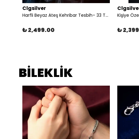
Clgsilver
Clgsilve
925 AYAR GÜMÜŞ YEŞİL ATEŞ KEHRİBAR ERKEK YÜZÜK VE TESBİH KOMBİNİ
Harfli Beyaz Ateş Kehribar Tesbih– 33 Taneli Kişiye Özel 925 Ayar Gümüş
₺ 2,499.00
₺ 2,39
BİLEKLİK