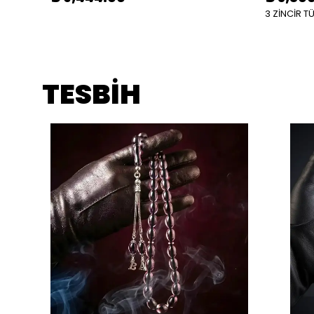
3 ZİNCİR T
TESBİH