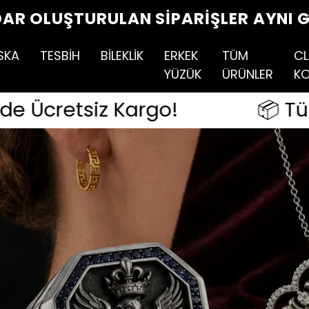
TÜM SIPARIŞLERDE ÜCRETSIZ KARGO!
SKA
TESBİH
BİLEKLİK
ERKEK
TÜM
CL
YÜZÜK
ÜRÜNLER
KO
o!
📦 Tüm Siparişlerde Üc