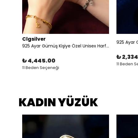
Clgsilver
925 AYAR GOLD UNİSEX İLMEK GÜMÜŞ BİLEKLİK
925 Ayar Gümüş Kişiye Özel Unisex Harfli Çift Bileklik
₺ 2,33
₺ 4,445.00
11 Beden 
11 Beden Seçeneği
KADIN YÜZÜK