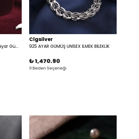
Clgsilver
Clgsi
Gold Unisex Harfli Bileklik | 925 Ayar Gümüş Kişiye Özel Minimal Tasarım
925 AYAR GÜMÜŞ UNİSEX İLMEK BİLEKLİK
925 AY
₺ 1,470.90
₺ 1,
11 Beden Seçeneği
11 Bed