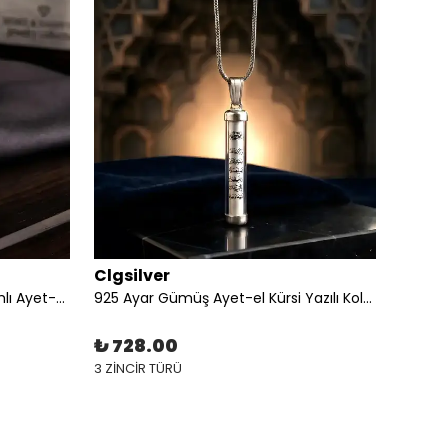
Clgsilver
Clgsi
925 Ayar Gümüş Cami Tasarımlı Ayet-el Kürsi Yazılı Kolye
925 Ayar Gümüş Ayet-el Kürsi Yazılı Kolye
₺ 728.00
₺ 1,
3 ZİNCİR TÜRÜ
3 ZİNCİ