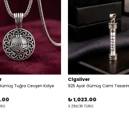
r
Clgsilver
 Gümüş Tuğra Cevşen Kolye
5.00
₺ 1,023.00
ÜRÜ
3 ZİNCİR TÜRÜ