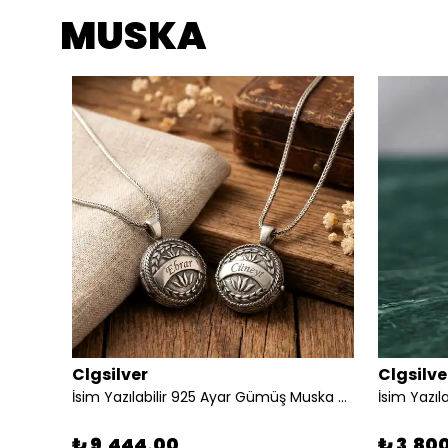
MUSKA
Clgsilver
Clgsilve
Açılır Kapanır 925 Ayar Gümüş Muska Kolye — Kapaklı Üçgen Tasarım
İsim Yazılabilir 925 Ayar Gümüş Muska Kolye Çift Kombini
İsim Yazı
₺ 9,444.00
₺ 3,80