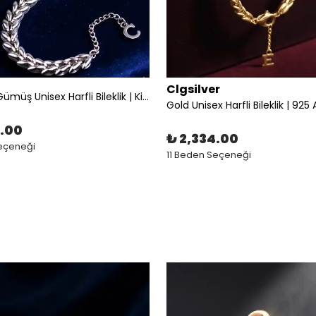
Clgsilver
925 Ayar Gümüş Unisex Harfli Bileklik | Kişiye Özel Minimal Tasarım
4.00
₺ 2,334.00
Seçeneği
11 Beden Seçeneği