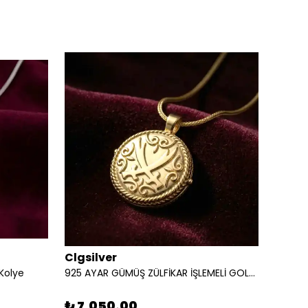
Clgsilver
Clgsi
Kolye
925 AYAR GÜMÜŞ ZÜLFİKAR İŞLEMELİ GOLD MUSKA KOLYE
₺ 7,050.00
₺ 7,