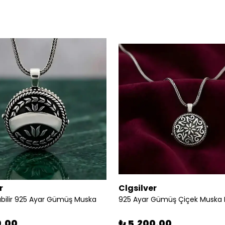
r
Clgsilver
labilir 925 Ayar Gümüş Muska
925 Ayar Gümüş Çiçek Muska 
0.00
₺ 5,200.00