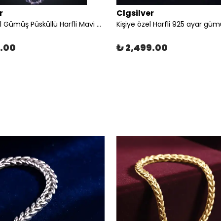
r
Clgsilver
Kişiye Özel Gümüş Püsküllü Harfli Mavi Ateş Kehribar Tesbih
9.00
₺ 2,499.00