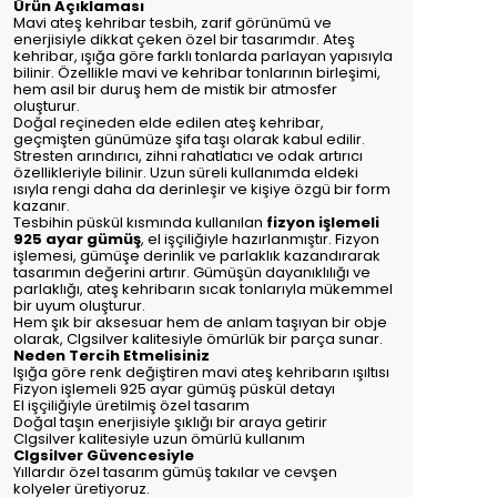
Ürün Açıklaması
Mavi ateş kehribar tesbih, zarif görünümü ve
enerjisiyle dikkat çeken özel bir tasarımdır. Ateş
kehribar, ışığa göre farklı tonlarda parlayan yapısıyla
bilinir. Özellikle mavi ve kehribar tonlarının birleşimi,
hem asil bir duruş hem de mistik bir atmosfer
oluşturur.
Doğal reçineden elde edilen ateş kehribar,
geçmişten günümüze şifa taşı olarak kabul edilir.
Stresten arındırıcı, zihni rahatlatıcı ve odak artırıcı
özellikleriyle bilinir. Uzun süreli kullanımda eldeki
ısıyla rengi daha da derinleşir ve kişiye özgü bir form
kazanır.
Tesbihin püskül kısmında kullanılan
fizyon işlemeli
925 ayar gümüş
, el işçiliğiyle hazırlanmıştır. Fizyon
işlemesi, gümüşe derinlik ve parlaklık kazandırarak
tasarımın değerini artırır. Gümüşün dayanıklılığı ve
parlaklığı, ateş kehribarın sıcak tonlarıyla mükemmel
bir uyum oluşturur.
Hem şık bir aksesuar hem de anlam taşıyan bir obje
olarak, Clgsilver kalitesiyle ömürlük bir parça sunar.
Neden Tercih Etmelisiniz
Işığa göre renk değiştiren mavi ateş kehribarın ışıltısı
Fizyon işlemeli 925 ayar gümüş püskül detayı
El işçiliğiyle üretilmiş özel tasarım
Doğal taşın enerjisiyle şıklığı bir araya getirir
Clgsilver kalitesiyle uzun ömürlü kullanım
Clgsilver Güvencesiyle
Yıllardır özel tasarım gümüş takılar ve cevşen
kolyeler üretiyoruz.