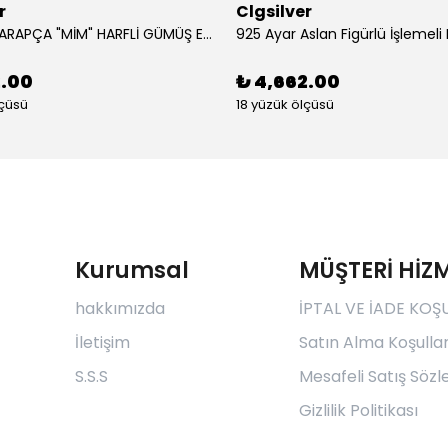
r
Clgsilver
925 AYAR ARAPÇA "MİM" HARFLİ GÜMÜŞ ERKEK YÜZÜK
2.00
₺ 4,662.00
lçüsü
18 yüzük ölçüsü
Kurumsal
MÜŞTERİ HİZM
hakkımızda
İPTAL VE İADE KOŞ
İletişim
Satın Alma Koşullar
S.S.S
Mesafeli Satış Söz
Gizlilik Politikası