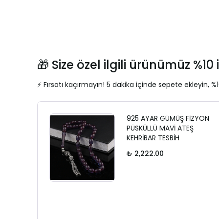
🎁 Size özel ilgili ürünümüz %10 i
⚡ Fırsatı kaçırmayın! 5 dakika içinde sepete ekleyin, %1
925 AYAR GÜMÜŞ FİZYON
PÜSKÜLLÜ MAVİ ATEŞ
KEHRİBAR TESBİH
₺ 2,222.00