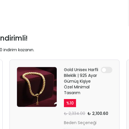
ndirimli!
0 indirim kazanın.
Gold Unisex Harfli
Bileklik | 925 Ayar
Gümüş Kişiye
Özel Minimal
Tasarım
%
10
₺ 2,334.00
₺ 2,100.60
Beden Seçeneği