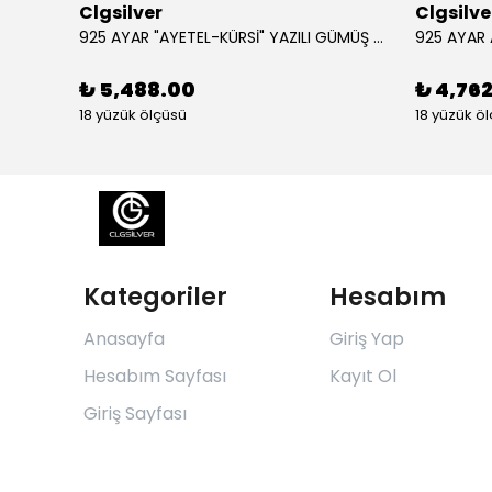
Clgsilver
Clgsilve
925 AYAR GÜMÜŞ AÇILIR KAPANIR SÜLEYMAN MÜHRÜ İŞLEMELİ MUSKA KOLYE
925 AYAR "AYETEL-KÜRSİ" YAZILI GÜMÜŞ ERKEK YÜZÜK
₺ 5,488.00
₺ 4,76
18 yüzük ölçüsü
18 yüzük ö
Kategoriler
Hesabım
Anasayfa
Giriş Yap
Hesabım Sayfası
Kayıt Ol
Giriş Sayfası