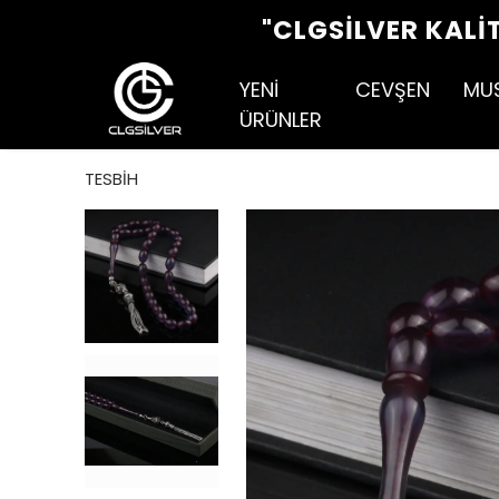
"CLGSILVER KALI
YENİ
CEVŞEN
MU
ÜRÜNLER
TESBİH