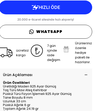
WHATSAPP
Ürünleriniz
7 gün
özenle
ücretsiz
içinde
hediye
kargo
iade
paketi ile
değişim
hazırlanır.
Ürün Açıklaması
Ürün Özellikleri
Üretildiği Maden 925 Ayar Gümüş
Taş Türü Mavi Ateş Kehribar
Püskül Türü Fizyon İşlemeli 925 Ayar Gümüş
Tane Boyutu 8 mm
Uzunluk 33 cm
Püskül Ağırlık 6 gr
Toplam Ağırlık 24.19 gr