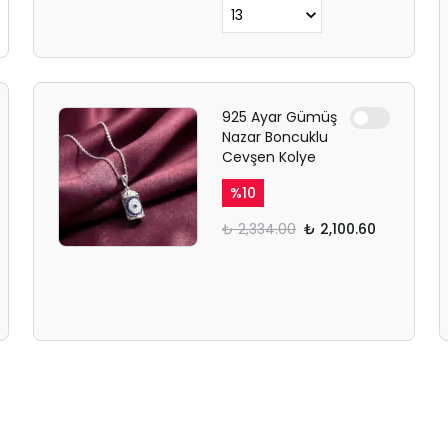
925 Ayar Gümüş
Nazar Boncuklu
Cevşen Kolye
%
10
₺ 2,334.00
₺ 2,100.60