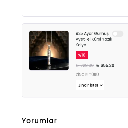
925 Ayar Gümüş
Ayet-el Kürsi Yazılı
Kolye
%
10
₺ 728.00
₺ 655.20
ZİNCİR TÜRÜ
Yorumlar