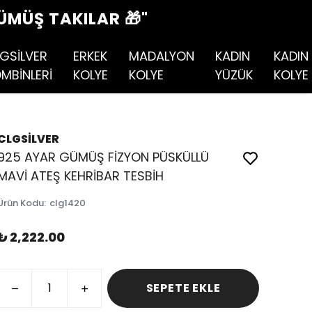
ÜMÜŞ TAKILAR 🎁"
GSİLVER
ERKEK
MADALYON
KADIN
KADIN
MBİNLERİ
KOLYE
KOLYE
YÜZÜK
KOLYE
CLGSİLVER
925 AYAR GÜMÜŞ FİZYON PÜSKÜLLÜ
MAVİ ATEŞ KEHRİBAR TESBİH
Ürün Kodu
:
clg1420
₺ 2,222.00
SEPETE EKLE