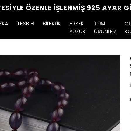
TESIYLE ÖZENLE İŞLENMIŞ 925 AYAR G
SKA
TESBİH
BİLEKLİK
ERKEK
TÜM
CL
YÜZÜK
ÜRÜNLER
KO