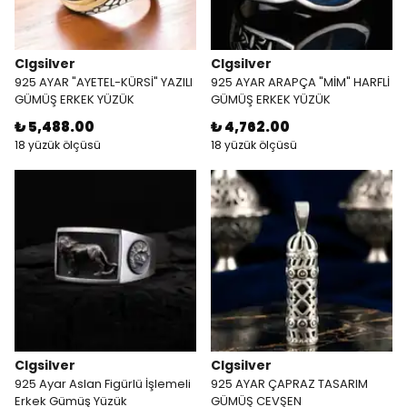
Clgsilver
Clgsilver
925 AYAR "AYETEL-KÜRSİ" YAZILI
925 AYAR ARAPÇA "MİM" HARFLİ
GÜMÜŞ ERKEK YÜZÜK
GÜMÜŞ ERKEK YÜZÜK
₺ 5,488.00
₺ 4,762.00
18 yüzük ölçüsü
18 yüzük ölçüsü
Clgsilver
Clgsilver
925 Ayar Aslan Figürlü İşlemeli
925 AYAR ÇAPRAZ TASARIM
Erkek Gümüş Yüzük
GÜMÜŞ CEVŞEN