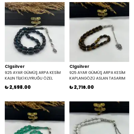
Clgsilver
Clgsilver
925 AYAR GÜMÜŞ ARPA KESİM
925 AYAR GÜMÜŞ ARPA KESİM
KALIN TİLKİ KUYRUĞU ÖZEL
KAPLANGÖZÜ ASLAN TASARIM
TASARIM PÜSKÜL MAVİ ATEŞ
TEKLİ TİLKİ KUYRUĞU PÜSKÜL
₺ 2,598.00
₺ 2,716.00
KEHRİBAR TESBİH
TESBİH