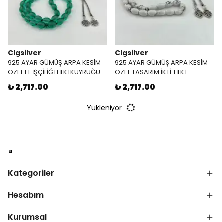
Clgsilver
Clgsilver
925 AYAR GÜMÜŞ ARPA KESİM
925 AYAR GÜMÜŞ ARPA KESİM
ÖZEL EL İŞÇİLİĞİ TİLKİ KUYRUĞU
ÖZEL TASARIM İKİLİ TİLKİ
İKİLİ PÜSKÜL TASARIM SU YEŞİLİ
KUYRUĞU PÜSKÜL BEYAZ HAVLİT
₺ 2,717.00
₺ 2,717.00
ATEŞ KEHRİBAR TESBİH
TAŞI DOĞAL TAŞ TESBİH
Yükleniyor
Kategoriler
Hesabım
Kurumsal