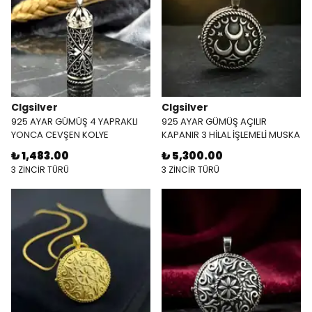
Clgsilver
Clgsilver
925 AYAR GÜMÜŞ 4 YAPRAKLI
925 AYAR GÜMÜŞ AÇILIR
YONCA CEVŞEN KOLYE
KAPANIR 3 HİLAL İŞLEMELİ MUSKA
KOLYE
₺ 1,483.00
₺ 5,300.00
3 ZİNCİR TÜRÜ
3 ZİNCİR TÜRÜ