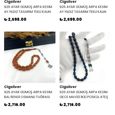
Clgsilver
Clgsilver
925 AYAR GÜMÜŞ ARPA KESİM
925 AYAR GÜMÜŞ ARPA KESİM
AY YILDIZ TASARIM TEKLİ KALIN
AY YILDIZ TASARIM TEKLİ KALIN
TİLKİ KUYRUĞU PÜSKÜL ATEŞ
TİLKİ KUYRUĞU PÜSKÜL KIRMIZI
₺ 2,598.00
₺ 2,599.00
KEHRİBAR TESBİH
ATEŞ KEHRİBAR TESBİH
Clgsilver
Clgsilver
925 AYAR GÜMÜŞ ARPA KESİM
925 AYAR GÜMÜŞ ARPA KESİM
BAL RENGİ OSMANLI TUĞRASI
GECE MAVİSİ İKİLİ PÜSKÜL ATEŞ
TEKLİ PÜSKÜL ATEŞ KEHRİBAR
KEHRİBAR TESBİH
₺ 2,716.00
₺ 2,716.00
TESBİH