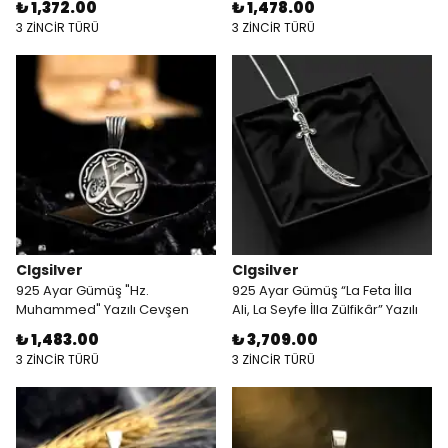
₺ 1,372.00
₺ 1,478.00
3 ZİNCİR TÜRÜ
3 ZİNCİR TÜRÜ
Clgsilver
Clgsilver
925 Ayar Gümüş "Hz.
925 Ayar Gümüş “La Feta İlla
Muhammed" Yazılı Cevşen
Ali, La Seyfe İlla Zülfikâr” Yazılı
Kolye
Kılıç Kolye
₺ 1,483.00
₺ 3,709.00
3 ZİNCİR TÜRÜ
3 ZİNCİR TÜRÜ