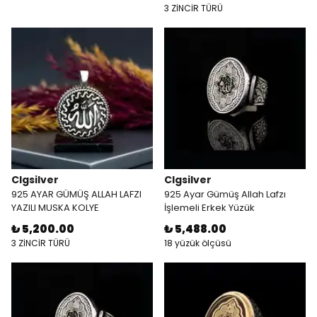
3 ZİNCİR TÜRÜ
Clgsilver
Clgsilver
925 AYAR GÜMÜŞ ALLAH LAFZI
925 Ayar Gümüş Allah Lafzı
YAZILI MUSKA KOLYE
İşlemeli Erkek Yüzük
₺ 5,200.00
₺ 5,488.00
3 ZİNCİR TÜRÜ
18 yüzük ölçüsü