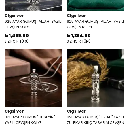
Clgsilver
Clgsilver
925 AYAR GÜMÜŞ "ALLAH" YAZILI
925 AYAR GÜMÜŞ "ALLAH" YAZILI
CEVŞEN KOLYE
CEVŞEN KOLYE
₺ 1,489.00
₺ 1,364.00
3 ZİNCİR TÜRÜ
3 ZİNCİR TÜRÜ
Clgsilver
Clgsilver
925 AYAR GÜMÜŞ "HÜSEYİN"
925 AYAR GÜMÜŞ "HZ ALİ" YAZILI
YAZILI CEVŞEN KOLYE
ZÜLFİKAR KILIÇ TASARIM CEVŞEN
KOLYE