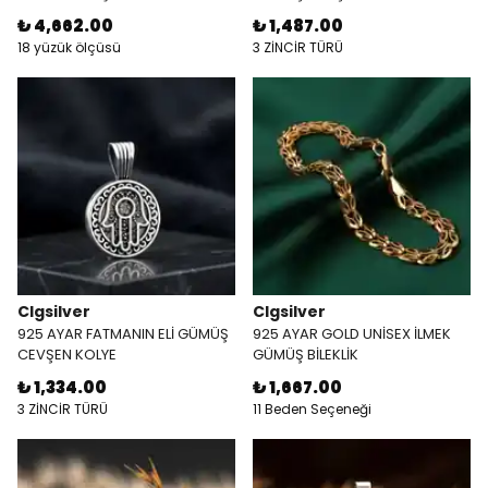
₺ 4,662.00
₺ 1,487.00
18 yüzük ölçüsü
3 ZİNCİR TÜRÜ
Clgsilver
Clgsilver
925 AYAR FATMANIN ELİ GÜMÜŞ
925 AYAR GOLD UNİSEX İLMEK
CEVŞEN KOLYE
GÜMÜŞ BİLEKLİK
₺ 1,334.00
₺ 1,667.00
3 ZİNCİR TÜRÜ
11 Beden Seçeneği