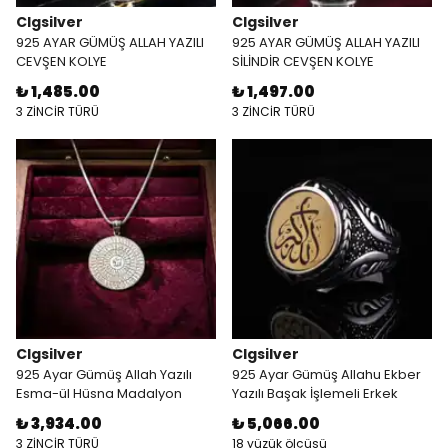
Clgsilver
Clgsilver
925 AYAR GÜMÜŞ ALLAH YAZILI
925 AYAR GÜMÜŞ ALLAH YAZILI
CEVŞEN KOLYE
SİLİNDİR CEVŞEN KOLYE
₺ 1,485.00
₺ 1,497.00
3 ZİNCİR TÜRÜ
3 ZİNCİR TÜRÜ
Clgsilver
Clgsilver
925 Ayar Gümüş Allah Yazılı
925 Ayar Gümüş Allahu Ekber
Esma-ül Hüsna Madalyon
Yazılı Başak İşlemeli Erkek
Kolye
Yüzük
₺ 3,934.00
₺ 5,066.00
3 ZİNCİR TÜRÜ
18 yüzük ölçüsü