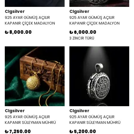
Clgsilver
Clgsilver
925 AYAR GÜMÜŞ AÇILIR
925 AYAR GÜMÜŞ AÇILIR
KAPANIR ÇİÇEK MADALYON
KAPANIR ÇİÇEK MADALYON
GOLD KOLYE
KOLYE
₺ 8,000.00
₺ 6,000.00
3 ZİNCİR TÜRÜ
Clgsilver
Clgsilver
925 AYAR GÜMÜŞ AÇILIR
925 AYAR GÜMÜŞ AÇILIR
KAPANIR SÜLEYMAN MÜHRÜ
KAPANIR SÜLEYMAN MÜHRÜ
İŞLEMELİ GOLD MUSKA KOLYE
İŞLEMELİ MUSKA KOLYE
₺ 7,250.00
₺ 5,200.00