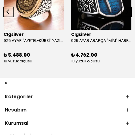
Clgsilver
Clgsilver
925 AYAR "AYETEL-KÜRSİ" YAZILI GÜMÜŞ ERKEK YÜZÜK
925 AYAR ARAPÇA "MİM" HARFLİ GÜMÜŞ ERKEK YÜZÜK
₺ 5,488.00
₺ 4,762.00
18 yüzük ölçüsü
18 yüzük ölçüsü
Kategoriler
Hesabım
Kurumsal