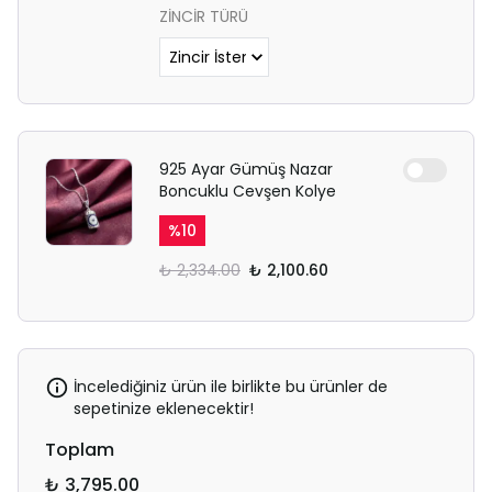
ZİNCİR TÜRÜ
925 Ayar Gümüş Nazar
Boncuklu Cevşen Kolye
%
10
₺ 2,334.00
₺ 2,100.60
İncelediğiniz ürün ile birlikte bu ürünler de
sepetinize eklenecektir!
Toplam
₺ 3,795.00