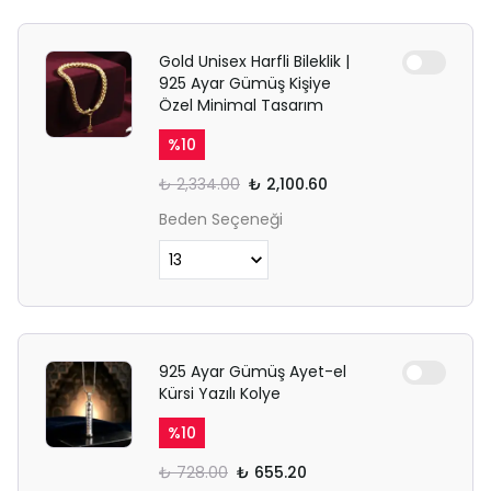
Gold Unisex Harfli Bileklik |
925 Ayar Gümüş Kişiye
Özel Minimal Tasarım
%
10
₺ 2,334.00
₺ 2,100.60
Beden Seçeneği
925 Ayar Gümüş Ayet-el
Kürsi Yazılı Kolye
%
10
₺ 728.00
₺ 655.20