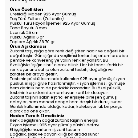
Ürün Özellikleri
Üretildiği Maden 925 Ayar Gümüş
Taş Türü Zultanit (Zultanite)
Püskül Türü Fizyon İşlemeli 925 Ayar Gümüş
Tane Boyutu 8 mm
Uzunluk 25 cm
Püskül Ağırlık 6 gr
Toplam Ağırlık 38.70 gr
Ürün Açıklaması
Zultanit taşı, ışığa göre renk değiştiren nadir ve değerli bir
doğal taştır. Gün ışığında yeşilimsi tonlar, loş ortamlarda ise
pembe ve kahverengiye yakın renkler yansıtır. Bu
özelliğiyle “ışığın sihri” olarak bilinir. Her bir tanesi farklı bir
renk oyununa sahip olan zultanit tesbih, doğallığı ve
zarafeti bir araya getirir.
Tesbihin püskül kısmında kullanılan 925 ayar gümüş fizyon
püskül, el işçiliğiyle hazırlanmıştır. Fizyon işlemesi, gümüşe
hem derinlik hem de parlaklık kazandırır. Bu özel püskül,
tesbihin karakterini tamamlayan zarif bir detaydır.
Zultanit taşının sakinleştirici enerjisiyle birleşen gümüş
detaylar, hem manevi denge hem de şık bir duruş sunar.
Günlük kullanımda olduğu kadar, koleksiyonluk bir parça
olarak da öne çıkar.
Neden Tercih Etmelisiniz
Renk değiştiren doğal zultanit taşının enerjisi
Fizyon işlemeli 925 ayar gümüş püskül detayı
El işçiliğiyle hazırlanmış zarif tasarım
Doğallık, şıklık ve dayanıklılığı bir arada sunar