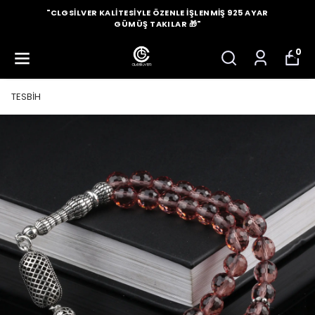
"CLGSILVER KALITESIYLE ÖZENLE İŞLENMIŞ 925 AYAR
GÜMÜŞ TAKILAR 🎁"
0
TESBİH