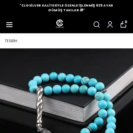
"CLGSILVER KALITESIYLE ÖZENLE İŞLENMIŞ 925 AYAR
GÜMÜŞ TAKILAR 🎁"
0
TESBİH