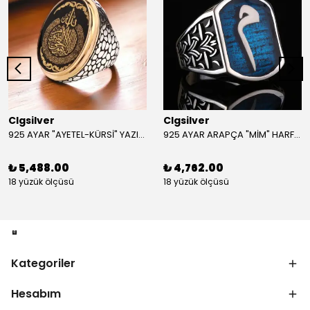
Clgsilver
Clgsilver
925 AYAR "AYETEL-KÜRSİ" YAZILI GÜMÜŞ ERKEK YÜZÜK
925 AYAR ARAPÇA "MİM" HARFLİ GÜMÜŞ ERKEK YÜZÜK
₺ 5,488.00
₺ 4,762.00
18 yüzük ölçüsü
18 yüzük ölçüsü
Kategoriler
Hesabım