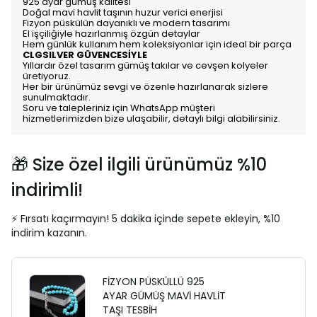
925 ayar gümüş kalitesi
Doğal mavi havlit taşının huzur verici enerjisi
Fizyon püskülün dayanıklı ve modern tasarımı
El işçiliğiyle hazırlanmış özgün detaylar
Hem günlük kullanım hem koleksiyonlar için ideal bir parça
CLGSILVER GÜVENCESİYLE
Yıllardır özel tasarım gümüş takılar ve cevşen kolyeler
üretiyoruz.
Her bir ürünümüz sevgi ve özenle hazırlanarak sizlere
sunulmaktadır.
Soru ve talepleriniz için WhatsApp müşteri
hizmetlerimizden bize ulaşabilir, detaylı bilgi alabilirsiniz.
🎁 Size özel ilgili ürünümüz %10
indirimli!
⚡ Fırsatı kaçırmayın! 5 dakika içinde sepete ekleyin, %10
indirim kazanın.
FİZYON PÜSKÜLLÜ 925
AYAR GÜMÜŞ MAVİ HAVLİT
TAŞI TESBİH