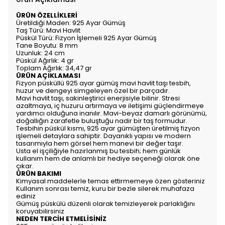
ÜRÜN ÖZELLİKLERİ
Üretildiği Maden: 925 Ayar Gümüş
Taş Türü: Mavi Havlit
Püskül Türü: Fizyon İşlemeli 925 Ayar Gümüş
Tane Boyutu: 8 mm
Uzunluk: 24 cm
Püskül Ağırlık: 4 gr
Toplam Ağırlık: 34,47 gr
ÜRÜN AÇIKLAMASI
Fizyon püsküllü 925 ayar gümüş mavi havlit taşı tesbih,
huzur ve dengeyi simgeleyen özel bir parçadır.
Mavi havlit taşı, sakinleştirici enerjisiyle bilinir. Stresi
azaltmaya, iç huzuru artırmaya ve iletişimi güçlendirmeye
yardımcı olduğuna inanılır. Mavi-beyaz damarlı görünümü,
doğallığın zarafetle buluştuğu nadir bir taş formudur.
Tesbihin püskül kısmı, 925 ayar gümüşten üretilmiş fizyon
işlemeli detaylara sahiptir. Dayanıklı yapısı ve modern
tasarımıyla hem görsel hem manevi bir değer taşır.
Usta el işçiliğiyle hazırlanmış bu tesbih; hem günlük
kullanım hem de anlamlı bir hediye seçeneği olarak öne
çıkar.
ÜRÜN BAKIMI
Kimyasal maddelerle temas ettirmemeye özen gösteriniz
Kullanım sonrası temiz, kuru bir bezle silerek muhafaza
ediniz
Gümüş püskülü düzenli olarak temizleyerek parlaklığını
koruyabilirsiniz
NEDEN TERCİH ETMELİSİNİZ