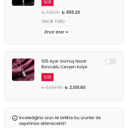
%
10
₺ 728.00
₺ 655.20
ZİNCİR TÜRÜ
925 Ayar Gümüş Nazar
Boncuklu Cevşen Kolye
%
10
₺ 2,334.00
₺ 2,100.60
İncelediğiniz ürün ile birlikte bu ürünler de
sepetinize eklenecektir!