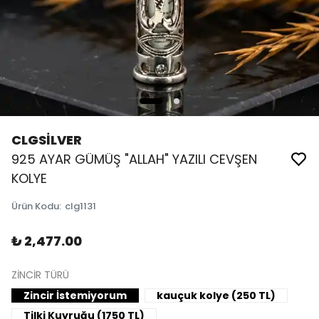
CLGSİLVER
925 AYAR GÜMÜŞ "ALLAH" YAZILI CEVŞEN
KOLYE
Ürün Kodu
:
clg1131
₺ 2,477.00
ZİNCİR TÜRÜ
Zincir İstemiyorum
kauçuk kolye (250 TL)
Tilki Kuyruğu (1750 TL)