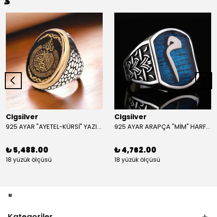
Clgsilver
Clgsilver
925 AYAR "AYETEL-KÜRSİ" YAZILI GÜMÜŞ ERKEK YÜZÜK
925 AYAR ARAPÇA "MİM" HARFLİ GÜMÜŞ ERKEK YÜZÜK
₺ 5,488.00
₺ 4,762.00
18 yüzük ölçüsü
18 yüzük ölçüsü
Kategoriler