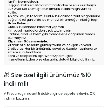
İsmi’ni içermektedir.
El İşçiliği Kalitesi: Ustalarımız tarafından özenle üretilmiştir.
925 Ayar Saf Gümüş: Uzun ömürlü kullanım için yüksek
kalite.
Anlamlı ve Şık Tasarım: Günlük kullanımda zarif bir görünüm
sağlar, özel günlerde ise manevi bir armağan niteliği taşır.
Ürün Bakımı:
Günlük kullanımda kararma yapmaz
Kimyasal maddelerden uzak tutulmalıdır
Parfüm, alkol ve krem gibi maddelerle doğrudan temas
ettirmeyiniz
Clgsilver Güvencesiyle:
Yıllardır özel tasarım gümüş takılar ve cevşen kolyeler
üretiyoruz. Her bir ürünümüz sevgi ve özenle hazırlanarak
sizlere sunulmaktadır.
Soru ve talepleriniz için WhatsApp müşteri
hizmetlerimizden bize ulaşabilir, detaylı bilgi alabilirsiniz.
🎁 Size özel ilgili ürünümüz %10
indirimli!
⚡ Fırsatı kaçırmayın! 5 dakika içinde sepete ekleyin, %10
indirim kazanın.