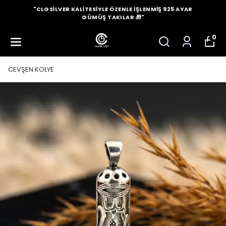
"CLGSILVER KALITESIYLE ÖZENLE İŞLENMIŞ 925 AYAR
GÜMÜŞ TAKILAR 🎁"
0
CEVŞEN KOLYE