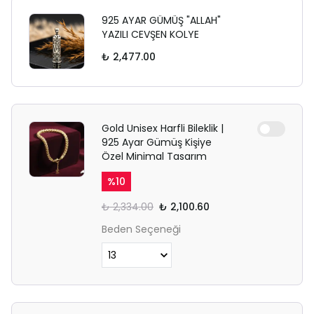
925 AYAR GÜMÜŞ "ALLAH"
YAZILI CEVŞEN KOLYE
₺ 2,477.00
Gold Unisex Harfli Bileklik |
925 Ayar Gümüş Kişiye
Özel Minimal Tasarım
%
10
₺ 2,334.00
₺ 2,100.60
Beden Seçeneği