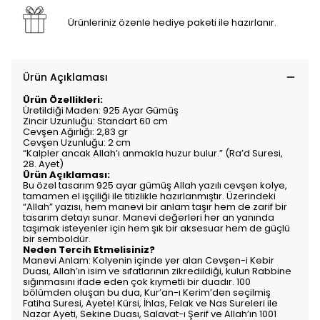
Ürünleriniz özenle hediye paketi ile hazırlanır.
Ürün Açıklaması
Ürün Özellikleri:
Üretildiği Maden: 925 Ayar Gümüş
Zincir Uzunluğu: Standart 60 cm
Cevşen Ağırlığı: 2,83 gr
Cevşen Uzunluğu: 2 cm
“Kalpler ancak Allah’ı anmakla huzur bulur.” (Ra’d Suresi,
28. Ayet)
Ürün Açıklaması:
Bu özel tasarım 925 ayar gümüş Allah yazılı cevşen kolye,
tamamen el işçiliği ile titizlikle hazırlanmıştır. Üzerindeki
“Allah” yazısı, hem manevi bir anlam taşır hem de zarif bir
tasarım detayı sunar. Manevi değerleri her an yanında
taşımak isteyenler için hem şık bir aksesuar hem de güçlü
bir semboldür.
Neden Tercih Etmelisiniz?
Manevi Anlam: Kolyenin içinde yer alan Cevşen-i Kebir
Duası, Allah’ın isim ve sıfatlarının zikredildiği, kulun Rabbine
sığınmasını ifade eden çok kıymetli bir duadır. 100
bölümden oluşan bu dua, Kur’an-ı Kerim’den seçilmiş
Fatiha Suresi, Ayetel Kürsi, İhlas, Felak ve Nas Sureleri ile
Nazar Ayeti, Sekine Duası, Salavat-ı Şerif ve Allah’ın 1001