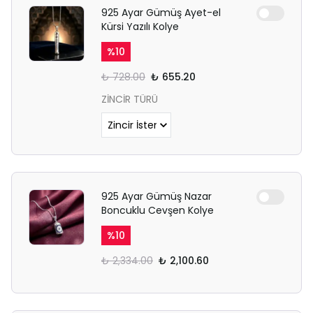
925 Ayar Gümüş Ayet-el
Kürsi Yazılı Kolye
%
10
₺ 728.00
₺ 655.20
ZİNCİR TÜRÜ
925 Ayar Gümüş Nazar
Boncuklu Cevşen Kolye
%
10
₺ 2,334.00
₺ 2,100.60