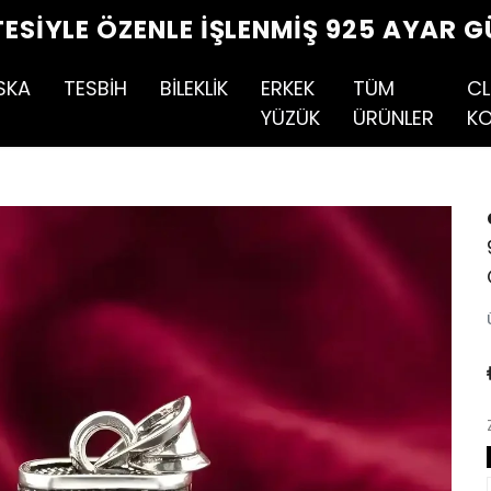
TESIYLE ÖZENLE İŞLENMIŞ 925 AYAR G
SKA
TESBİH
BİLEKLİK
ERKEK
TÜM
CL
YÜZÜK
ÜRÜNLER
KO