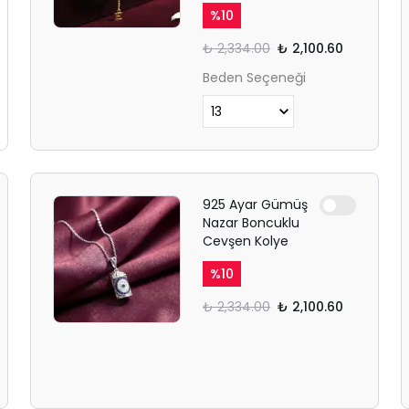
%
10
₺ 2,334.00
₺ 2,100.60
Beden Seçeneği
925 Ayar Gümüş
Nazar Boncuklu
Cevşen Kolye
%
10
₺ 2,334.00
₺ 2,100.60