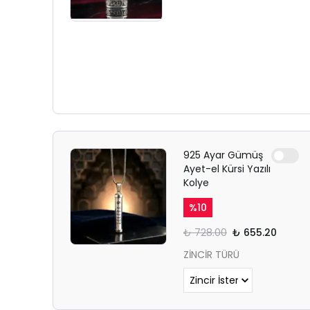
925 Ayar Gümüş
Ayet-el Kürsi Yazılı
Kolye
%
10
₺ 728.00
₺ 655.20
ZİNCİR TÜRÜ