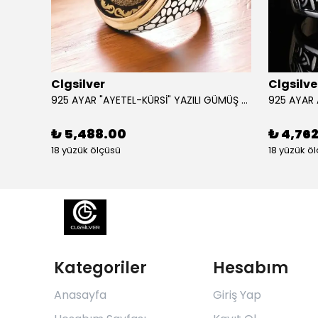
Clgsilver
Clgsilve
925 AYAR GÜMÜŞ AÇILIR KAPANIR SÜLEYMAN MÜHRÜ İŞLEMELİ MUSKA KOLYE
925 AYAR "AYETEL-KÜRSİ" YAZILI GÜMÜŞ ERKEK YÜZÜK
₺ 5,488.00
₺ 4,76
18 yüzük ölçüsü
18 yüzük ö
Kategoriler
Hesabım
Anasayfa
Giriş Yap