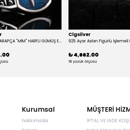
r
Clgsilver
925 AYAR ARAPÇA "MİM" HARFLİ GÜMÜŞ ERKEK YÜZÜK
2.00
₺ 4,662.00
lçüsü
18 yüzük ölçüsü
Kurumsal
MÜŞTERİ HİZM
hakkımızda
İPTAL VE İADE KOŞ