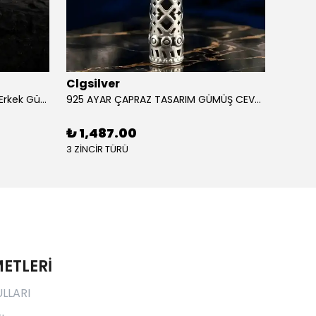
Clgsilver
Clgsi
925 Ayar Aslan Figürlü İşlemeli Erkek Gümüş Yüzük
925 AYAR ÇAPRAZ TASARIM GÜMÜŞ CEVŞEN
₺ 1,487.00
₺ 1,
3 ZİNCİR TÜRÜ
3 ZİNCİ
ETLERİ
ULLARI