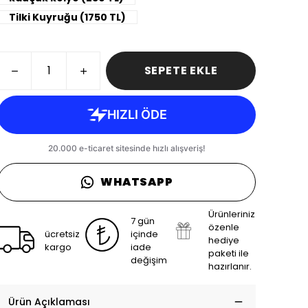
Tilki Kuyruğu (1750 TL)
SEPETE EKLE
WHATSAPP
Ürünleriniz
7 gün
özenle
ücretsiz
içinde
hediye
kargo
iade
paketi ile
değişim
hazırlanır.
Ürün Açıklaması