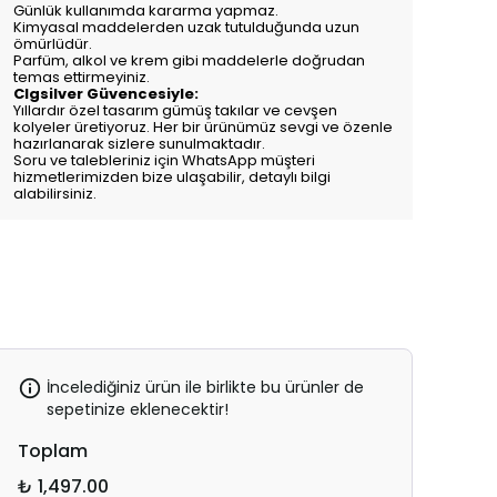
Günlük kullanımda kararma yapmaz.
Kimyasal maddelerden uzak tutulduğunda uzun
ömürlüdür.
Parfüm, alkol ve krem gibi maddelerle doğrudan
temas ettirmeyiniz.
Clgsilver Güvencesiyle:
Yıllardır özel tasarım gümüş takılar ve cevşen
kolyeler üretiyoruz. Her bir ürünümüz sevgi ve özenle
hazırlanarak sizlere sunulmaktadır.
Soru ve talebleriniz için WhatsApp müşteri
hizmetlerimizden bize ulaşabilir, detaylı bilgi
alabilirsiniz.
İncelediğiniz ürün ile birlikte bu ürünler de
sepetinize eklenecektir!
Toplam
₺ 1,497.00