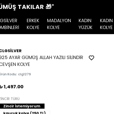
ÜMÜŞ TAKILAR 🎁"
GSİLVER
ERKEK
MADALYON
KADIN
KADIN
MBİNLERİ
KOLYE
KOLYE
YÜZÜK
KOLYE
CLGSİLVER
925 AYAR GÜMÜŞ ALLAH YAZILI SİLİNDİR
CEVŞEN KOLYE
Ürün Kodu
:
clg1279
₺ 1,497.00
ZİNCİR TÜRÜ
Zincir İstemiyorum
kauçuk kolye (250 TL)