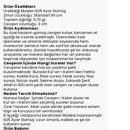
Ürün Özellikleri:
Üretildiği Maden:925 Ayar Gümüş
Zincir Uzunluğu: Standart 60 cm
Toplam Ağırlığı: 5,70 gr
Cevşen Uzunluğu: 3 cm
Ürün Açıklaması:
Bu özel tasarım gümüş cevşen kolye, tamamen el
işçiliği ile özenle üretilmiştir. Üzerindeki özel
işlemeler ve anlamlı detaylar sayesinde hem
manevi bir sembol hem de zarif bir aksesuar olarak
kullanabilirsiniz. Günlük hayatınızda şık bir dokunuş
arayanlar ve manevi değerleri her an yanında
taşımak isteyenler için mükemmel bir seçimdir.
Cevşenin İçinde Hangi Sureler Var?
Cevşenin kendine has bir yazılma şekli
bulunmaktadır. Burada Kur'an-ı Kerim'den Fatiha
suresi, Ayetel Kürsi, İhlas suresi, Felak suresi, Nas
suresi, Nazar ayeti, Sekine duası, Salavatı Şerif,
Allah'ın 1001 ismi şerifi olan cevşen ve cevşen duası
bulunur.
Neden Tercih Etmelisiniz?
Manevi Değer: İçinde Cevşen-i Kebir duası ve
Kur’an-ı Kerim’den seçilmiş sureler bulunur.
Özel Tasarım: Allah yazılı silindir şekli manevi anlam
taşır ve koruyucu bir semboldür.
El İşçiliği: Ustalarımız tarafından titizlikle hazırlanmıştır.
925 Ayar Gümüş: Uzun ömürlü, kaliteli ve şık bir
kullanım sunar.
Ürün Bakımı: