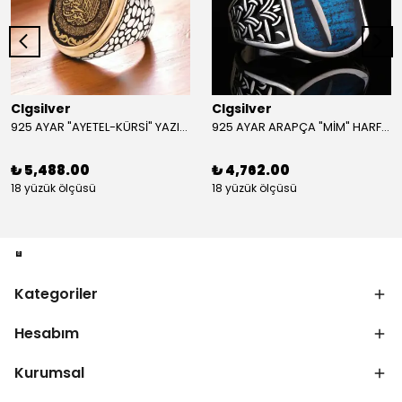
Clgsilver
Clgsilver
925 AYAR "AYETEL-KÜRSİ" YAZILI GÜMÜŞ ERKEK YÜZÜK
925 AYAR ARAPÇA "MİM" HARFLİ GÜMÜŞ ERKEK YÜZÜK
₺ 5,488.00
₺ 4,762.00
18 yüzük ölçüsü
18 yüzük ölçüsü
Kategoriler
Hesabım
Kurumsal