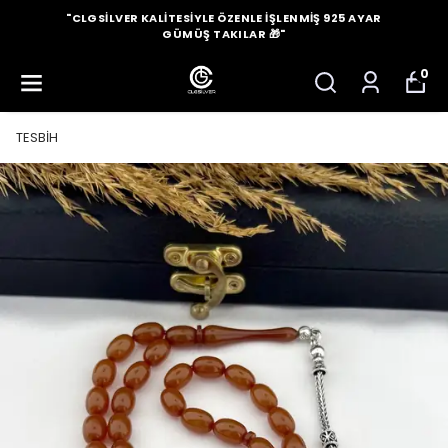
"CLGSILVER KALITESIYLE ÖZENLE İŞLENMIŞ 925 AYAR
GÜMÜŞ TAKILAR 🎁"
0
TESBİH