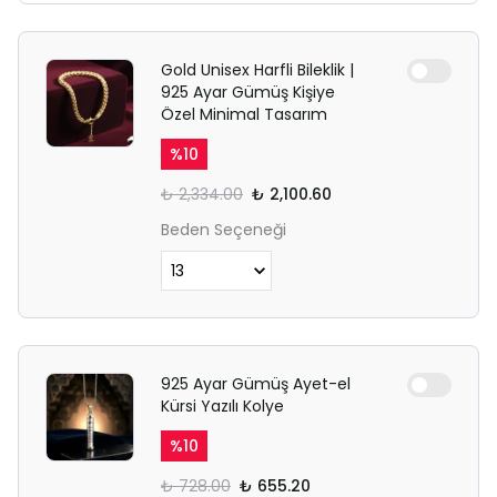
Gold Unisex Harfli Bileklik |
925 Ayar Gümüş Kişiye
Özel Minimal Tasarım
%
10
₺ 2,334.00
₺ 2,100.60
Beden Seçeneği
925 Ayar Gümüş Ayet-el
Kürsi Yazılı Kolye
%
10
₺ 728.00
₺ 655.20