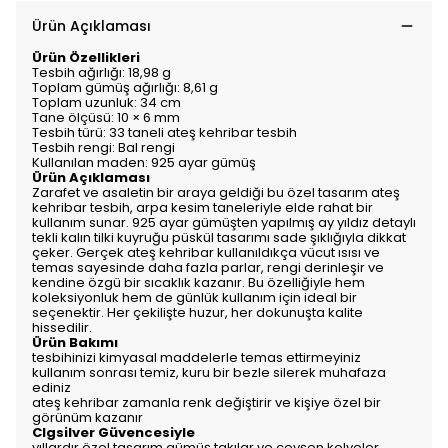
Ürün Açıklaması
Ürün Özellikleri
Tesbih ağırlığı: 18,98 g
Toplam gümüş ağırlığı: 8,61 g
Toplam uzunluk: 34 cm
Tane ölçüsü: 10 × 6 mm
Tesbih türü: 33 taneli ateş kehribar tesbih
Tesbih rengi: Bal rengi
Kullanılan maden: 925 ayar gümüş
Ürün Açıklaması
Zarafet ve asaletin bir araya geldiği bu özel tasarım ateş
kehribar tesbih, arpa kesim taneleriyle elde rahat bir
kullanım sunar. 925 ayar gümüşten yapılmış ay yıldız detaylı
tekli kalın tilki kuyruğu püskül tasarımı sade şıklığıyla dikkat
çeker. Gerçek ateş kehribar kullanıldıkça vücut ısısı ve
temas sayesinde daha fazla parlar, rengi derinleşir ve
kendine özgü bir sıcaklık kazanır. Bu özelliğiyle hem
koleksiyonluk hem de günlük kullanım için ideal bir
seçenektir. Her çekilişte huzur, her dokunuşta kalite
hissedilir.
Ürün Bakımı
tesbihinizi kimyasal maddelerle temas ettirmeyiniz
kullanım sonrası temiz, kuru bir bezle silerek muhafaza
ediniz
ateş kehribar zamanla renk değiştirir ve kişiye özel bir
görünüm kazanır
Clgsilver Güvencesiyle
yıllardır özel tasarım gümüş takılar ve cevşen kolyeler