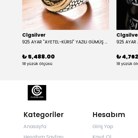
Clgsilver
Clgsilve
925 AYAR GÜMÜŞ AÇILIR KAPANIR SÜLEYMAN MÜHRÜ İŞLEMELİ MUSKA KOLYE
925 AYAR "AYETEL-KÜRSİ" YAZILI GÜMÜŞ ERKEK YÜZÜK
₺ 5,488.00
₺ 4,76
18 yüzük ölçüsü
18 yüzük ö
Kategoriler
Hesabım
Anasayfa
Giriş Yap
Hesabım Sayfası
Kayıt Ol