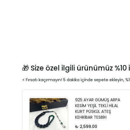
🎁 Size özel ilgili ürünümüz %10 i
⚡ Fırsatı kaçırmayın! 5 dakika içinde sepete ekleyin, %1
925 AYAR GÜMÜŞ ARPA
KESİM YEŞİL TEKLİ HİLAL
KURT PÜSKÜL ATEŞ
KEHRİBAR TESBİH
₺ 2,599.00