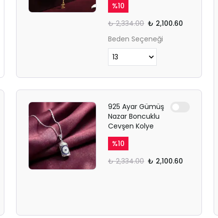
%
10
₺ 2,334.00
₺ 2,100.60
Beden Seçeneği
925 Ayar Gümüş
Nazar Boncuklu
Cevşen Kolye
%
10
₺ 2,334.00
₺ 2,100.60