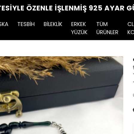
TESIYLE ÖZENLE İŞLENMIŞ 925 AYAR G
SKA
TESBİH
BİLEKLİK
ERKEK
TÜM
CL
YÜZÜK
ÜRÜNLER
KO