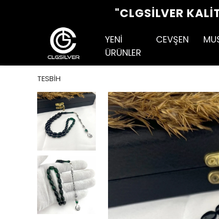
"CLGSILVER KALI
YENİ
CEVŞEN
MU
ÜRÜNLER
TESBİH