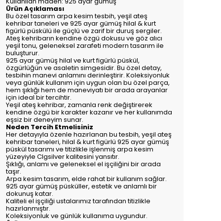
Kullanılan maden: 925 ayar gümüş
Ürün Açıklaması
Bu özel tasarım arpa kesim tesbih, yeşil ateş
kehribar taneleri ve 925 ayar gümüş hilal & kurt
figürlü püskülü ile güçlü ve zarif bir duruş sergiler.
Ateş kehribarın kendine özgü dokusu ve göz alıcı
yeşil tonu, geleneksel zarafeti modern tasarım ile
buluşturur.
925 ayar gümüş hilal ve kurt figürlü püskül,
özgürlüğün ve asaletin simgesidir. Bu özel detay,
tesbihin manevi anlamını derinleştirir. Koleksiyonluk
veya günlük kullanım için uygun olan bu özel parça,
hem şıklığı hem de maneviyatı bir arada arayanlar
için ideal bir tercihtir.
Yeşil ateş kehribar, zamanla renk değiştirerek
kendine özgü bir karakter kazanır ve her kullanımda
eşsiz bir deneyim sunar.
Neden Tercih Etmelisiniz
Her detayıyla özenle hazırlanan bu tesbih, yeşil ateş
kehribar taneleri, hilal & kurt figürlü 925 ayar gümüş
püskül tasarımı ve titizlikle işlenmiş arpa kesim
yüzeyiyle Clgsilver kalitesini yansıtır.
Şıklığı, anlamı ve geleneksel el işçiliğini bir arada
taşır.
Arpa kesim tasarım, elde rahat bir kullanım sağlar.
925 ayar gümüş püsküller, estetik ve anlamlı bir
dokunuş katar.
Kaliteli el işçiliği ustalarımız tarafından titizlikle
hazırlanmıştır.
Koleksiyonluk ve günlük kullanıma uygundur.