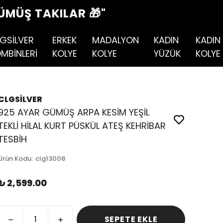
ÜMÜŞ TAKILAR 🎁"
GSİLVER
ERKEK
MADALYON
KADIN
KADIN
MBİNLERİ
KOLYE
KOLYE
YÜZÜK
KOLYE
CLGSİLVER
925 AYAR GÜMÜŞ ARPA KESİM YEŞİL
TEKLİ HİLAL KURT PÜSKÜL ATEŞ KEHRİBAR
TESBİH
Ürün Kodu
:
clg13008
₺ 2,599.00
SEPETE EKLE