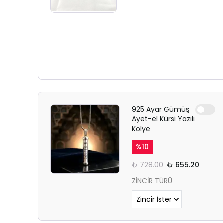
925 Ayar Gümüş
Ayet-el Kürsi Yazılı
Kolye
%
10
₺ 728.00
₺ 655.20
ZİNCİR TÜRÜ