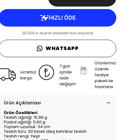
WHATSAPP
Ürünleriniz
7 gün
özenle
ücretsiz
içinde
hediye
kargo
iade
paketi ile
değişim
hazırlanır.
Ürün Açıklaması
Ürün Özellikleri
Tesbih ağırlığı: 15,99 g
Püskül ağırlığı: 5,60 g
Toplam uzunluk: 34 cm
Tesbih türü: 33 taneli ateş kehribar tesbih
Tesbih rengi: Yeşil