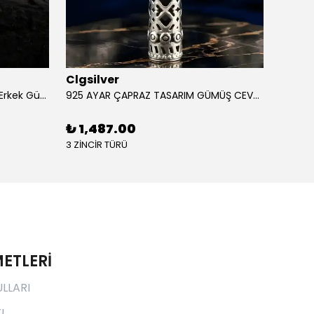
Clgsilver
Clgsi
925 Ayar Aslan Figürlü İşlemeli Erkek Gümüş Yüzük
925 AYAR ÇAPRAZ TASARIM GÜMÜŞ CEVŞEN
₺ 1,487.00
₺ 1,
3 ZİNCİR TÜRÜ
3 ZİNCİ
ETLERİ
ULLARI
ı