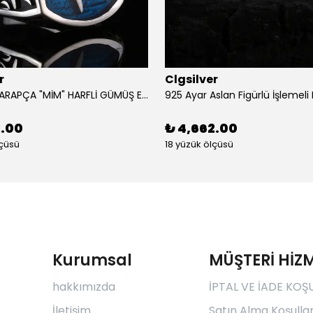
r
Clgsilver
925 AYAR ARAPÇA "MİM" HARFLİ GÜMÜŞ ERKEK YÜZÜK
2.00
₺ 4,662.00
lçüsü
18 yüzük ölçüsü
Kurumsal
MÜŞTERİ HİZM
hakkımızda
İPTAL VE İADE KOŞ
İletişim
Satın Alma Koşullar