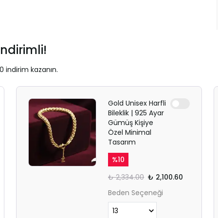
ndirimli!
0 indirim kazanın.
Gold Unisex Harfli
Bileklik | 925 Ayar
Gümüş Kişiye
Özel Minimal
Tasarım
%
10
₺ 2,334.00
₺ 2,100.60
Beden Seçeneği