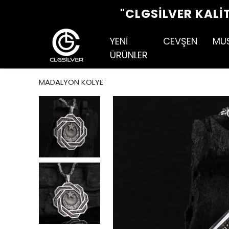
"CLGSILVER KALI
YENİ
CEVŞEN
MU
ÜRÜNLER
MADALYON KOLYE