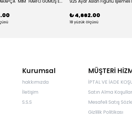
925 AYAR ARAPÇA "MİM" HARFLİ GÜMÜŞ ERKEK YÜZÜK
2.00
₺ 4,662.00
lçüsü
18 yüzük ölçüsü
Kurumsal
MÜŞTERİ HİZM
hakkımızda
İPTAL VE İADE KOŞ
İletişim
Satın Alma Koşullar
S.S.S
Mesafeli Satış Söz
Gizlilik Politikası