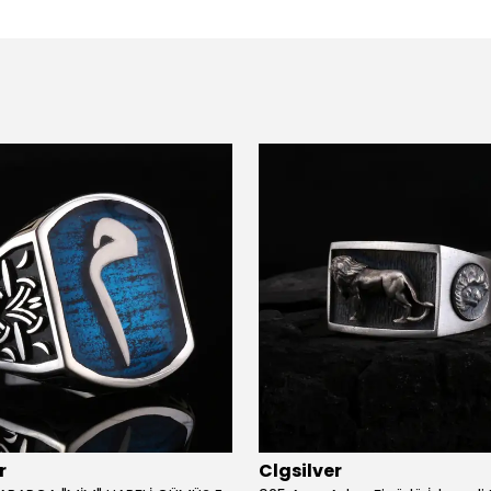
r
Clgsilver