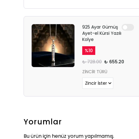
925 Ayar Gümüş
Ayet-el Kürsi Yazılı
Kolye
%
10
₺ 728.00
₺ 655.20
ZİNCİR TÜRÜ
Yorumlar
Bu ürün için henüz yorum yapılmamış.