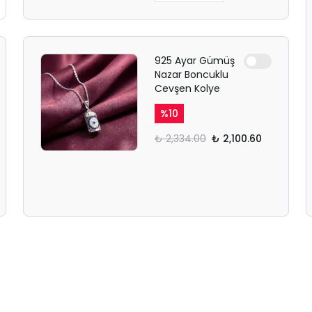
925 Ayar Gümüş
Nazar Boncuklu
Cevşen Kolye
%
10
₺ 2,334.00
₺ 2,100.60