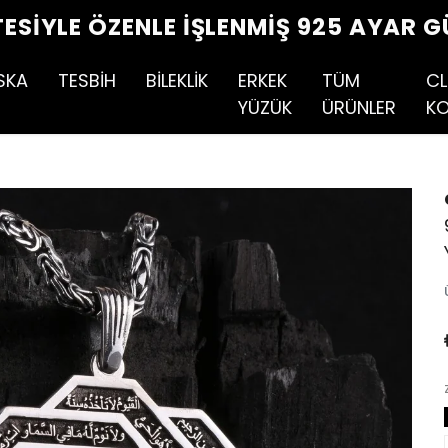
TESIYLE ÖZENLE İŞLENMIŞ 925 AYAR G
SKA
TESBİH
BİLEKLİK
ERKEK
TÜM
CL
YÜZÜK
ÜRÜNLER
KO