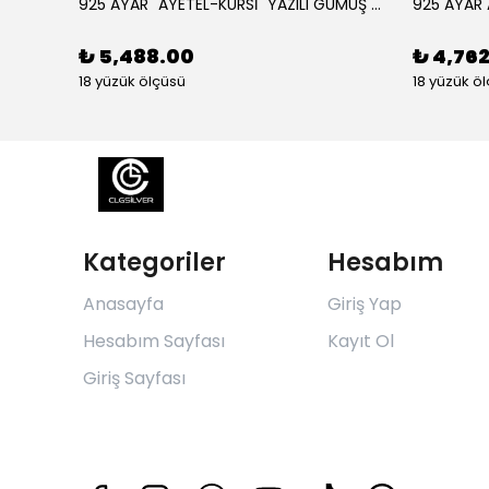
925 AYAR GÜMÜŞ AÇILIR KAPANIR SÜLEYMAN MÜHRÜ İŞLEMELİ MUSKA KOLYE
925 AYAR "AYETEL-KÜRSİ" YAZILI GÜMÜŞ ERKEK YÜZÜK
₺ 5,488.00
₺ 4,76
18 yüzük ölçüsü
18 yüzük ö
Kategoriler
Hesabım
Anasayfa
Giriş Yap
Hesabım Sayfası
Kayıt Ol
Giriş Sayfası