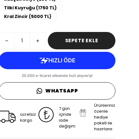
Tilki Kuyruğu (1750 TL)
Kral Zincir (5000 TL)
SEPETE EKLE
WHATSAPP
Ürünleriniz
7 gün
özenle
ücretsiz
içinde
hediye
kargo
iade
paketi ile
değişim
hazırlanır.