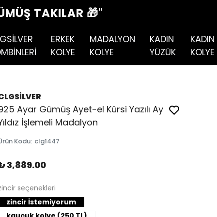
ÜMÜŞ TAKILAR 🎁"
GSİLVER
ERKEK
MADALYON
KADIN
KADIN
MBİNLERİ
KOLYE
KOLYE
YÜZÜK
KOLYE
CLGSİLVER
925 Ayar Gümüş Ayet-el Kürsi Yazılı Ay
Yıldız İşlemeli Madalyon
Ürün Kodu
:
clg1447
₺ 3,889.00
zincir seçenekleri
zincir İstemiyorum
kauçuk kolye (250 TL)