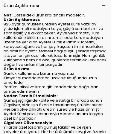
Ürün Açıklaması
Not:
Görseldeki ürün kral zincirli modeldir.
Ürün Açıklaması:
925 ayar gümüşten üretilen Ayetel Kürsi yazılı ay
yıldız işlemeli madalyon kolye, güçlü sembolizmi ve
zarif işçiliğiyle dikkat çeker. Ay ve yıldız motifi, Türk
kültürünün köklü mirasını temsil ederken, madalyon
üzerinde yer alan Ayetel Kürsi; Allah’ın kudretini,
koruyuculuğunu ve her şeyi kuşatan ilmini hatırlatan
anlamlı bir ayettir. Manevi bağı güçlü şekilde taşımak
isteyenler için özel olarak tasarlanmıştır. Hem günlük
kullanımda hem de özel günlerde tercih edilebilecek
değerli ve anlamlı bir parçadır.
Ürün Bakımı:
Günlük kullanımda kararma yapmaz
Kimyasal maddelerden uzak tutulduğunda uzun
ömürlüdür
Parfüm, alkol ve krem gibi maddelerle doğrudan
temas ettirmeyiniz
Neden Tercih Etmelisiniz:
Gümüş işçiliğinde kalite ve estetiği bir arada sunan
Clgsilver, sizin için özenle tasarlanmış ürünler sunar
Her bir kolye dikkatli üretim süreciyle hazırlanmıştır
Ayetel Kürsi yazılı tasarımıyla manevi anlam taşıyan
özel bir parçadır
Clgsilver Güvencesiyle:
Yıllardır özel tasarım gümüş takılar ve cevşen
kolyeler üretiyoruz. Her bir ürünümüz sevgi ve özenle