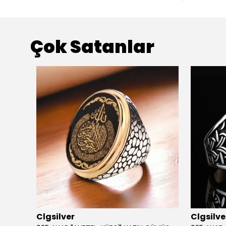
Çok Satanlar
Clgsilver
Clgsilve