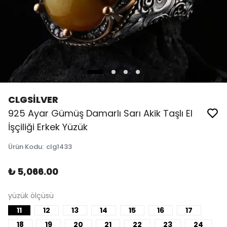
CLGSİLVER
925 Ayar Gümüş Damarlı Sarı Akik Taşlı El
İşçiliği Erkek Yüzük
Ürün Kodu
:
clg1433
₺ 5,066.00
yüzük ölçüsü
11
12
13
14
15
16
17
18
19
20
21
22
23
24