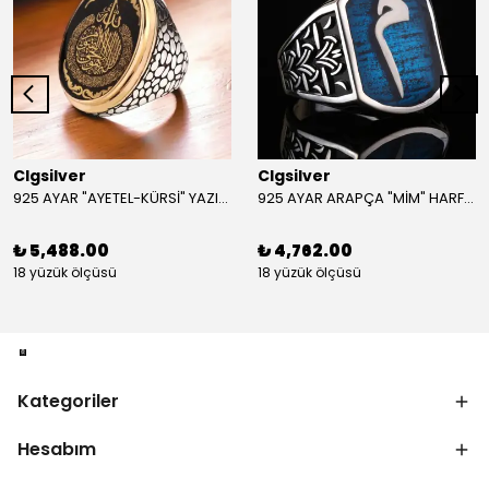
Clgsilver
Clgsilver
925 AYAR "AYETEL-KÜRSİ" YAZILI GÜMÜŞ ERKEK YÜZÜK
925 AYAR ARAPÇA "MİM" HARFLİ GÜMÜŞ ERKEK YÜZÜK
₺ 5,488.00
₺ 4,762.00
18 yüzük ölçüsü
18 yüzük ölçüsü
Kategoriler
Hesabım