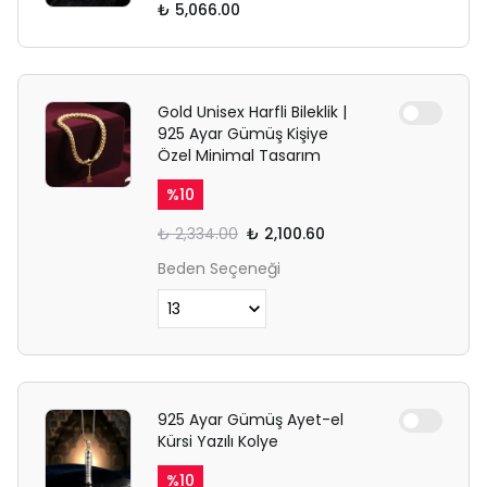
₺ 5,066.00
Gold Unisex Harfli Bileklik |
925 Ayar Gümüş Kişiye
Özel Minimal Tasarım
%
10
₺ 2,334.00
₺ 2,100.60
Beden Seçeneği
925 Ayar Gümüş Ayet-el
Kürsi Yazılı Kolye
%
10