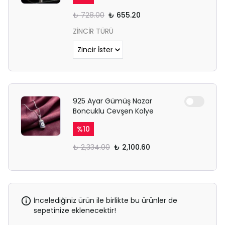
₺ 728.00
₺ 655.20
ZİNCİR TÜRÜ
925 Ayar Gümüş Nazar
Boncuklu Cevşen Kolye
%
10
₺ 2,334.00
₺ 2,100.60
İncelediğiniz ürün ile birlikte bu ürünler de
sepetinize eklenecektir!