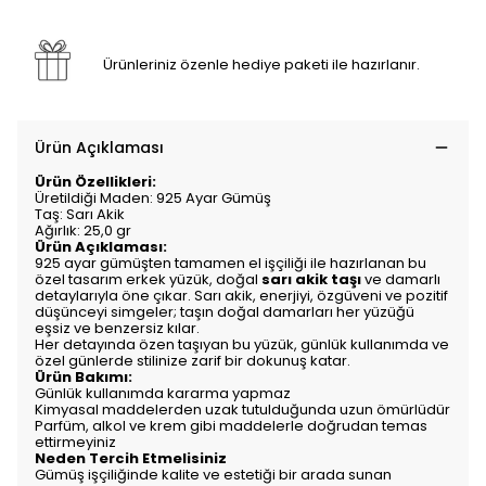
Ürünleriniz özenle hediye paketi ile hazırlanır.
Ürün Açıklaması
Ürün Özellikleri:
Üretildiği Maden: 925 Ayar Gümüş
Taş: Sarı Akik
Ağırlık: 25,0 gr
Ürün Açıklaması:
925 ayar gümüşten tamamen el işçiliği ile hazırlanan bu
özel tasarım erkek yüzük, doğal
sarı akik taşı
ve damarlı
detaylarıyla öne çıkar. Sarı akik, enerjiyi, özgüveni ve pozitif
düşünceyi simgeler; taşın doğal damarları her yüzüğü
eşsiz ve benzersiz kılar.
Her detayında özen taşıyan bu yüzük, günlük kullanımda ve
özel günlerde stilinize zarif bir dokunuş katar.
Ürün Bakımı:
Günlük kullanımda kararma yapmaz
Kimyasal maddelerden uzak tutulduğunda uzun ömürlüdür
Parfüm, alkol ve krem gibi maddelerle doğrudan temas
ettirmeyiniz
Neden Tercih Etmelisiniz
Gümüş işçiliğinde kalite ve estetiği bir arada sunan