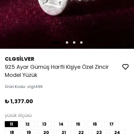
CLGSİLVER
925 Ayar Gümüş Harfli Kişiye Özel Zincir
Model Yüzük
Ürün Kodu
:
clg1499
₺ 1,377.00
yüzük ölçüsü
11
12
13
14
15
16
17
18
19
20
21
22
23
24