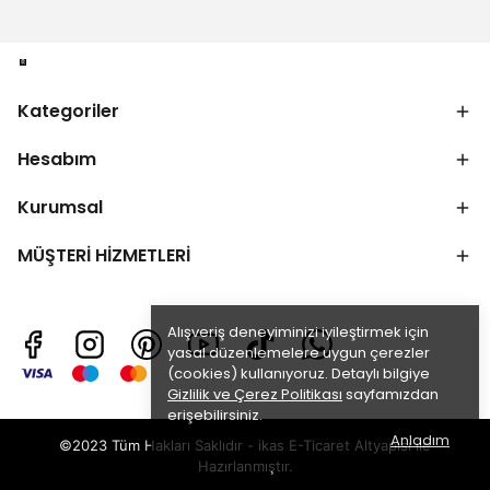
Kategoriler
Hesabım
Kurumsal
MÜŞTERİ HİZMETLERİ
Alışveriş deneyiminizi iyileştirmek için
yasal düzenlemelere uygun çerezler
(cookies) kullanıyoruz. Detaylı bilgiye
Gizlilik ve Çerez Politikası
sayfamızdan
erişebilirsiniz.
Anladım
©2023 Tüm Hakları Saklıdır - ikas E-Ticaret
Altyapısı ile
Hazırlanmıştır.