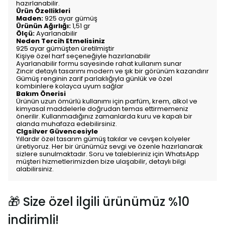
hazırlanabilir.
Ürün Özellikleri
Maden:
925 ayar gümüş
Ürünün Ağırlığı:
1,51 gr
Ölçü:
Ayarlanabilir
Neden Tercih Etmelisiniz
925 ayar gümüşten üretilmiştir
Kişiye özel harf seçeneğiyle hazırlanabilir
Ayarlanabilir formu sayesinde rahat kullanım sunar
Zincir detaylı tasarımı modern ve şık bir görünüm kazandırır
Gümüş renginin zarif parlaklığıyla günlük ve özel
kombinlere kolayca uyum sağlar
Bakım Önerisi
Ürünün uzun ömürlü kullanımı için parfüm, krem, alkol ve
kimyasal maddelerle doğrudan temas ettirmemeniz
önerilir. Kullanmadığınız zamanlarda kuru ve kapalı bir
alanda muhafaza edebilirsiniz.
Clgsilver Güvencesiyle
Yıllardır özel tasarım gümüş takılar ve cevşen kolyeler
üretiyoruz. Her bir ürünümüz sevgi ve özenle hazırlanarak
sizlere sunulmaktadır. Soru ve talebleriniz için WhatsApp
müşteri hizmetlerimizden bize ulaşabilir, detaylı bilgi
alabilirsiniz.
🎁 Size özel ilgili ürünümüz %10
indirimli!