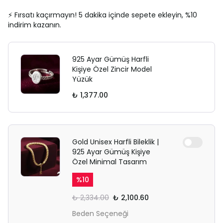
⚡ Fırsatı kaçırmayın! 5 dakika içinde sepete ekleyin, %10
indirim kazanın.
925 Ayar Gümüş Harfli
Kişiye Özel Zincir Model
Yüzük
₺ 1,377.00
Gold Unisex Harfli Bileklik |
925 Ayar Gümüş Kişiye
Özel Minimal Tasarım
%
10
₺ 2,334.00
₺ 2,100.60
Beden Seçeneği