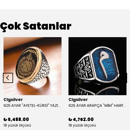
Çok Satanlar
Clgsilver
Clgsilver
925 AYAR "AYETEL-KÜRSİ" YAZILI GÜMÜŞ ERKEK YÜZÜK
925 AYAR ARAPÇA "MİM" HARFLİ GÜMÜŞ ERKEK YÜZÜK
₺ 5,488.00
₺ 4,762.00
18 yüzük ölçüsü
18 yüzük ölçüsü