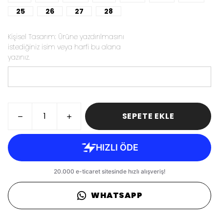
25
26
27
28
Kişisel Tasarım: Ürüne yazdırılmasını
istediğiniz isim veya harfi bu alana
yazınız.
SEPETE EKLE
WHATSAPP