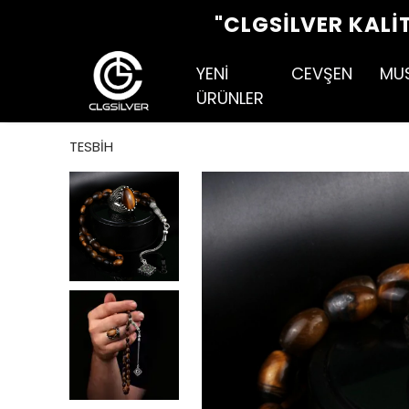
"CLGSILVER KALI
YENİ
CEVŞEN
MU
ÜRÜNLER
TESBİH