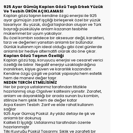
925 Ayar Gümüş Kaplan Gözü Taşlı Erkek Yüzük
Ve Tesbih ÜRÜN AÇIKLAMASI
Kaplan gözü taşının kendine özgü enerjisi ile 925
ayar gümüşün zarif işçiliği birleşerek özel bir yüzük
tasarlıyor. Bu yüzük, doğal taşlardan oluşan ve Türk
bayrağı püskülüyle anlam kazanan tesbihle
mükemmel bir uyum yakalıyor.
Bu özel kombin sadece bir aksesuar değil, karakteri,
tarzı ve değerleri yansıtan anlamlı bir bütündür.
Günlük kullanım için ideal olduğu gibi özel günlerde
anlamlı bir hediye alternatifi olarak da öne çıkar.
Kaplan Gözü Taşının Özelliği
Kaplan gözü taşı, koruyucu enerjisi ve cesaret verici
özelliği ile bilinir. Negatif enerjiyi uzaklaştırdığına
inanılırken, kişiye güven ve kararlılık kazandırır.
Kendine özgü çizgili ve parlak yapısıyla hem estetik
hem de manevi değer taşır.
NEDEN TERCİH ETMELİSİNİZ
Her bir parça ustalarımız tarafından titizlikle
hazırlanmış olup Clgsilver kalitesini yansıtır. Zarafet,
anlam ve dayanıklılığı bir arada sunan bu kombin,
stilinize hem şıklık hem de değer katar
Arpa Kesim Tesbih: Zarif ve elde rahat kullanım
sağlar
925 Ayar Gümüş Püskül: Ay yıldız detayı ile şık ve
anlamlı bir dokunuş
Kaliteli El İşçiliği: Ustalarımız tarafından özenle
hazırlanmıştır
Tilki Kuyruğu Püskül Tasarımı: Şıklık ve zarafeti bir