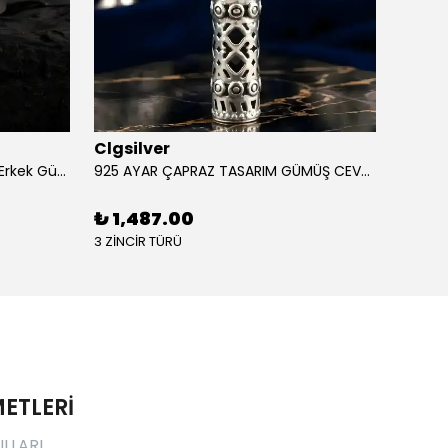
Clgsilver
Clgsi
925 Ayar Aslan Figürlü İşlemeli Erkek Gümüş Yüzük
925 AYAR ÇAPRAZ TASARIM GÜMÜŞ CEVŞEN
₺ 1,487.00
₺ 1,
3 ZİNCİR TÜRÜ
3 ZİNCİ
ETLERİ
ULLARI