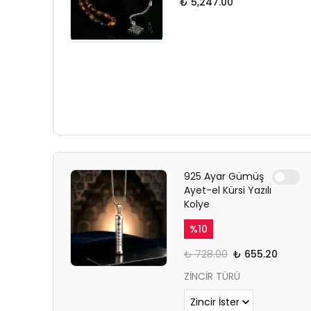
₺ 5,247.00
925 Ayar Gümüş
Ayet-el Kürsi Yazılı
Kolye
%
10
₺ 728.00
₺ 655.20
ZİNCİR TÜRÜ