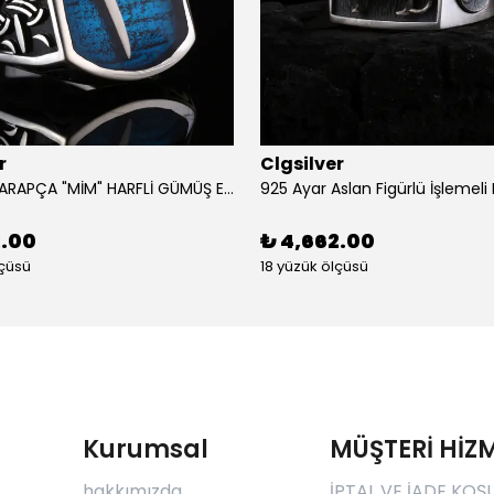
r
Clgsilver
925 AYAR ARAPÇA "MİM" HARFLİ GÜMÜŞ ERKEK YÜZÜK
2.00
₺ 4,662.00
lçüsü
18 yüzük ölçüsü
Kurumsal
MÜŞTERİ HİZM
hakkımızda
İPTAL VE İADE KOŞ