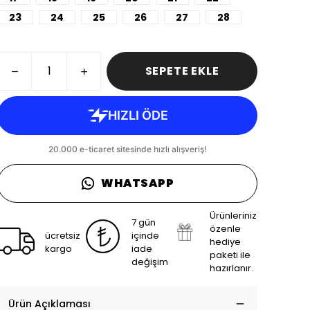
23
24
25
26
27
28
SEPETE EKLE
WHATSAPP
Ürünleriniz
7 gün
özenle
ücretsiz
içinde
hediye
kargo
iade
paketi ile
değişim
hazırlanır.
Ürün Açıklaması