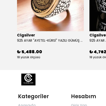
Clgsilver
Clgsilve
925 AYAR GÜMÜŞ AÇILIR KAPANIR SÜLEYMAN MÜHRÜ İŞLEMELİ MUSKA KOLYE
925 AYAR "AYETEL-KÜRSİ" YAZILI GÜMÜŞ ERKEK YÜZÜK
₺ 5,488.00
₺ 4,76
18 yüzük ölçüsü
18 yüzük ö
Kategoriler
Hesabım
Anasayfa
Giriş Yap