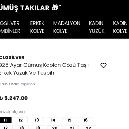
ÜMÜŞ TAKILAR 🎁"
GSİLVER
ERKEK
MADALYON
KADIN
KADIN
MBİNLERİ
KOLYE
KOLYE
YÜZÜK
KOLYE
CLGSİLVER
925 Ayar Gümüş Kaplan Gözü Taşlı
Erkek Yüzük Ve Tesbih
Ürün Kodu
:
clg1366
₺ 5,247.00
yüzük ölçüsü
11
12
13
14
15
16
17
18
19
20
21
22