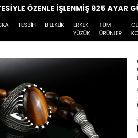
TESIYLE ÖZENLE İŞLENMIŞ 925 AYAR G
SKA
TESBİH
BİLEKLİK
ERKEK
TÜM
CL
YÜZÜK
ÜRÜNLER
KO