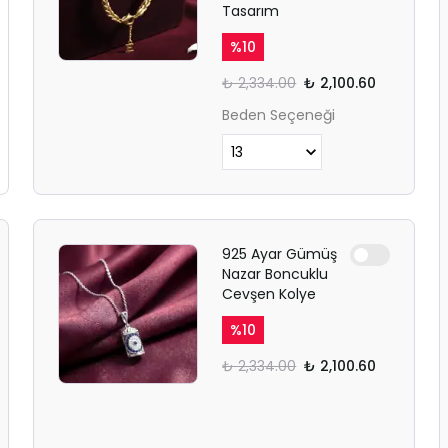
Tasarım
%
10
₺ 2,334.00
₺ 2,100.60
Beden Seçeneği
925 Ayar Gümüş
Nazar Boncuklu
Cevşen Kolye
%
10
₺ 2,334.00
₺ 2,100.60