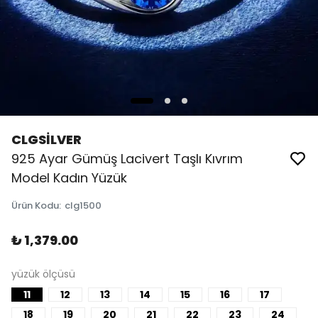
CLGSİLVER
925 Ayar Gümüş Lacivert Taşlı Kıvrım
Model Kadın Yüzük
Ürün Kodu
:
clg1500
₺ 1,379.00
yüzük ölçüsü
11
12
13
14
15
16
17
18
19
20
21
22
23
24