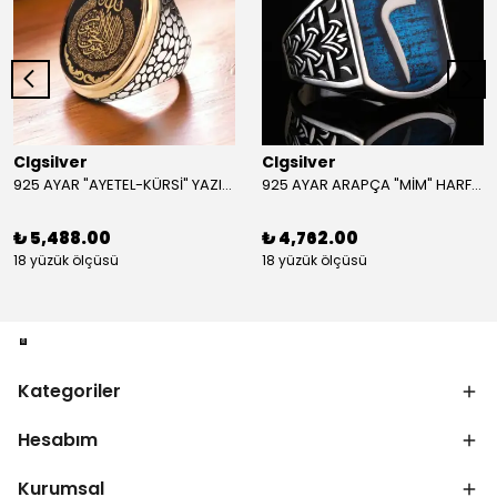
Clgsilver
Clgsilver
925 AYAR "AYETEL-KÜRSİ" YAZILI GÜMÜŞ ERKEK YÜZÜK
925 AYAR ARAPÇA "MİM" HARFLİ GÜMÜŞ ERKEK YÜZÜK
₺ 5,488.00
₺ 4,762.00
18 yüzük ölçüsü
18 yüzük ölçüsü
Kategoriler
Hesabım
Kurumsal