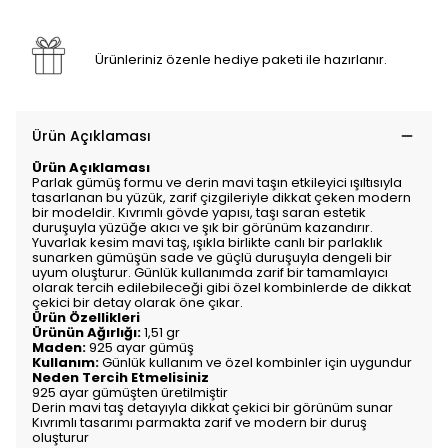
Ürünleriniz özenle hediye paketi ile hazırlanır.
Ürün Açıklaması
Ürün Açıklaması
Parlak gümüş formu ve derin mavi taşın etkileyici ışıltısıyla
tasarlanan bu yüzük, zarif çizgileriyle dikkat çeken modern
bir modeldir. Kıvrımlı gövde yapısı, taşı saran estetik
duruşuyla yüzüğe akıcı ve şık bir görünüm kazandırır.
Yuvarlak kesim mavi taş, ışıkla birlikte canlı bir parlaklık
sunarken gümüşün sade ve güçlü duruşuyla dengeli bir
uyum oluşturur. Günlük kullanımda zarif bir tamamlayıcı
olarak tercih edilebileceği gibi özel kombinlerde de dikkat
çekici bir detay olarak öne çıkar.
Ürün Özellikleri
Ürünün Ağırlığı:
1,51 gr
Maden:
925 ayar gümüş
Kullanım:
Günlük kullanım ve özel kombinler için uygundur
Neden Tercih Etmelisiniz
925 ayar gümüşten üretilmiştir
Derin mavi taş detayıyla dikkat çekici bir görünüm sunar
Kıvrımlı tasarımı parmakta zarif ve modern bir duruş
oluşturur