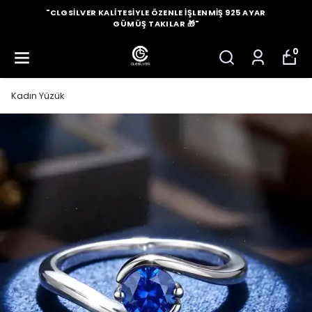
"CLGSILVER KALITESIYLE ÖZENLE İŞLENMIŞ 925 AYAR
GÜMÜŞ TAKILAR 🎁"
0
Kadın Yüzük