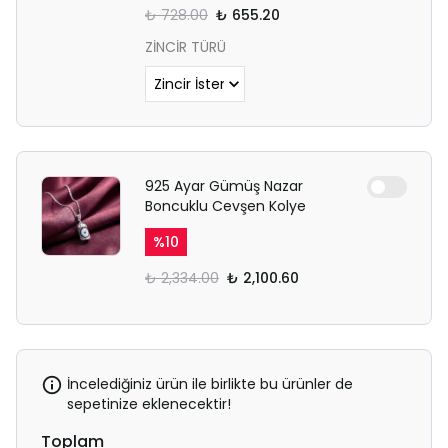
₺ 728.00
₺ 655.20
ZİNCİR TÜRÜ
925 Ayar Gümüş Nazar
Boncuklu Cevşen Kolye
%
10
₺ 2,334.00
₺ 2,100.60
İncelediğiniz ürün ile birlikte bu ürünler de
sepetinize eklenecektir!
Toplam