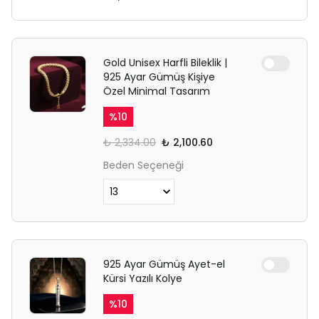
Gold Unisex Harfli Bileklik |
925 Ayar Gümüş Kişiye
Özel Minimal Tasarım
%
10
₺ 2,334.00
₺ 2,100.60
Beden Seçeneği
925 Ayar Gümüş Ayet-el
Kürsi Yazılı Kolye
%
10