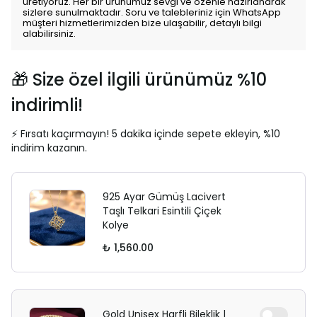
üretiyoruz. Her bir ürünümüz sevgi ve özenle hazırlanarak
sizlere sunulmaktadır. Soru ve talebleriniz için WhatsApp
müşteri hizmetlerimizden bize ulaşabilir, detaylı bilgi
alabilirsiniz.
🎁 Size özel ilgili ürünümüz %10
indirimli!
⚡ Fırsatı kaçırmayın! 5 dakika içinde sepete ekleyin, %10
indirim kazanın.
925 Ayar Gümüş Lacivert
Taşlı Telkari Esintili Çiçek
Kolye
₺ 1,560.00
Gold Unisex Harfli Bileklik |