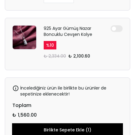
925 Ayar Gümüş Nazar
Boncuklu Cevşen Kolye
%
10
₺ 2,334.00
₺ 2,100.60
İncelediğiniz ürün ile birlikte bu ürünler de
sepetinize eklenecektir!
Toplam
₺ 1,560.00
Birlikte Sepete Ekle (1)