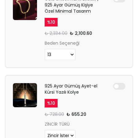
925 Ayar Gümüş Kişiye
Özel Minimal Tasarım
%
10
₺ 2,334.00
₺ 2,100.60
Beden Seçeneği
925 Ayar Gümüş Ayet-el
Kürsi Yazılı Kolye
%
10
₺ 728.00
₺ 655.20
ZİNCİR TÜRÜ