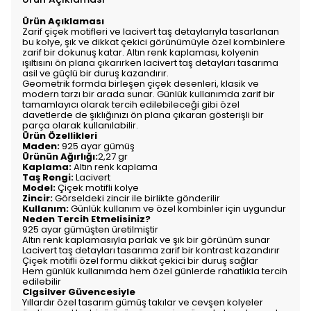
Ürün Açıklaması
Zarif çiçek motifleri ve lacivert taş detaylarıyla tasarlanan
bu kolye, şık ve dikkat çekici görünümüyle özel kombinlere
zarif bir dokunuş katar. Altın renk kaplaması, kolyenin
ışıltısını ön plana çıkarırken lacivert taş detayları tasarıma
asil ve güçlü bir duruş kazandırır.
Geometrik formda birleşen çiçek desenleri, klasik ve
modern tarzı bir arada sunar. Günlük kullanımda zarif bir
tamamlayıcı olarak tercih edilebileceği gibi özel
davetlerde de şıklığınızı ön plana çıkaran gösterişli bir
parça olarak kullanılabilir.
Ürün Özellikleri
Maden:
925 ayar gümüş
Ürünün Ağırlığı:
2,27 gr
Kaplama:
Altın renk kaplama
Taş Rengi:
Lacivert
Model:
Çiçek motifli kolye
Zincir:
Görseldeki zincir ile birlikte gönderilir
Kullanım:
Günlük kullanım ve özel kombinler için uygundur
Neden Tercih Etmelisiniz?
925 ayar gümüşten üretilmiştir
Altın renk kaplamasıyla parlak ve şık bir görünüm sunar
Lacivert taş detayları tasarıma zarif bir kontrast kazandırır
Çiçek motifli özel formu dikkat çekici bir duruş sağlar
Hem günlük kullanımda hem özel günlerde rahatlıkla tercih
edilebilir
Clgsilver Güvencesiyle
Yıllardır özel tasarım gümüş takılar ve cevşen kolyeler