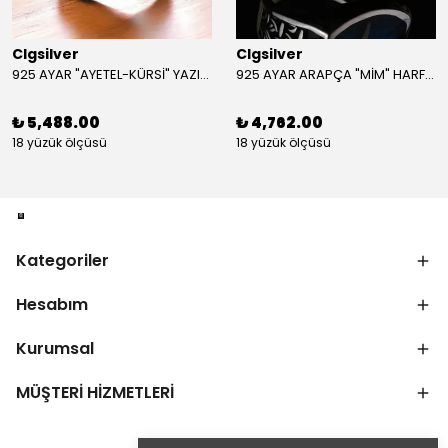
Clgsilver
Clgsilver
925 AYAR "AYETEL-KÜRSİ" YAZILI GÜMÜŞ ERKEK YÜZÜK
925 AYAR ARAPÇA "MİM" HARFLİ GÜMÜŞ ERKEK YÜZÜK
₺ 5,488.00
₺ 4,762.00
18 yüzük ölçüsü
18 yüzük ölçüsü
Kategoriler
Hesabım
Kurumsal
MÜŞTERİ HİZMETLERİ