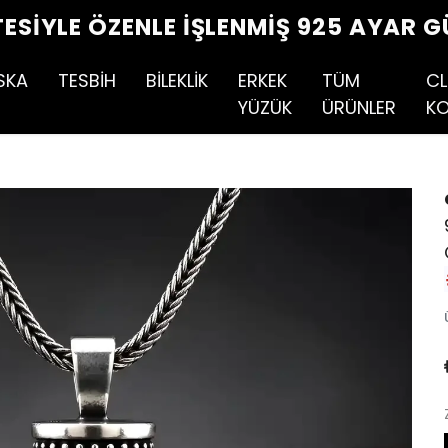
TESIYLE ÖZENLE İŞLENMIŞ 925 AYAR G
SKA
TESBİH
BİLEKLİK
ERKEK
TÜM
CL
YÜZÜK
ÜRÜNLER
KO