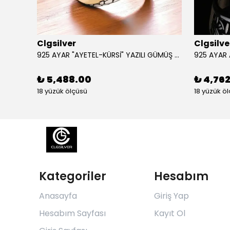
Clgsilver
Clgsilve
925 AYAR GÜMÜŞ AÇILIR KAPANIR SÜLEYMAN MÜHRÜ İŞLEMELİ MUSKA KOLYE
925 AYAR "AYETEL-KÜRSİ" YAZILI GÜMÜŞ ERKEK YÜZÜK
₺ 5,488.00
₺ 4,76
18 yüzük ölçüsü
18 yüzük ö
Kategoriler
Hesabım
Anasayfa
Giriş Yap
Hesabım Sayfası
Kayıt Ol