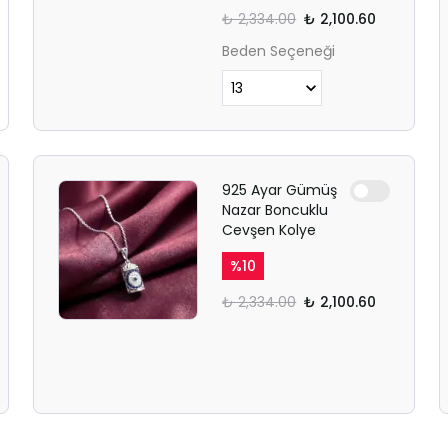
₺ 2,334.00
₺ 2,100.60
Beden Seçeneği
925 Ayar Gümüş
Nazar Boncuklu
Cevşen Kolye
%
10
₺ 2,334.00
₺ 2,100.60