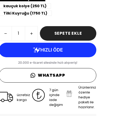
kauçuk kolye (250 TL)
Tilki Kuyruğu (1750 TL)
SEPETE EKLE
WHATSAPP
Ürünleriniz
7 gün
özenle
ücretsiz
içinde
hediye
kargo
iade
paketi ile
değişim
hazırlanır.