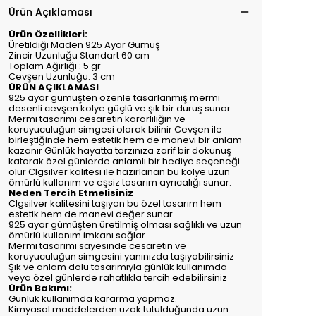
Ürün Açıklaması
Ürün Özellikleri:
Üretildiği Maden 925 Ayar Gümüş
Zincir Uzunluğu Standart 60 cm
Toplam Ağırlığı : 5 gr
Cevşen Uzunluğu: 3 cm
ÜRÜN AÇIKLAMASI
925 ayar gümüşten özenle tasarlanmış mermi
desenli cevşen kolye güçlü ve şık bir duruş sunar
Mermi tasarımı cesaretin kararlılığın ve
koruyuculuğun simgesi olarak bilinir Cevşen ile
birleştiğinde hem estetik hem de manevi bir anlam
kazanır Günlük hayatta tarzınıza zarif bir dokunuş
katarak özel günlerde anlamlı bir hediye seçeneği
olur Clgsilver kalitesi ile hazırlanan bu kolye uzun
ömürlü kullanım ve eşsiz tasarım ayrıcalığı sunar.
Neden Tercih Etmelisiniz
Clgsilver kalitesini taşıyan bu özel tasarım hem
estetik hem de manevi değer sunar
925 ayar gümüşten üretilmiş olması sağlıklı ve uzun
ömürlü kullanım imkanı sağlar
Mermi tasarımı sayesinde cesaretin ve
koruyuculuğun simgesini yanınızda taşıyabilirsiniz
Şık ve anlam dolu tasarımıyla günlük kullanımda
veya özel günlerde rahatlıkla tercih edebilirsiniz
Ürün Bakımı:
Günlük kullanımda kararma yapmaz.
Kimyasal maddelerden uzak tutulduğunda uzun