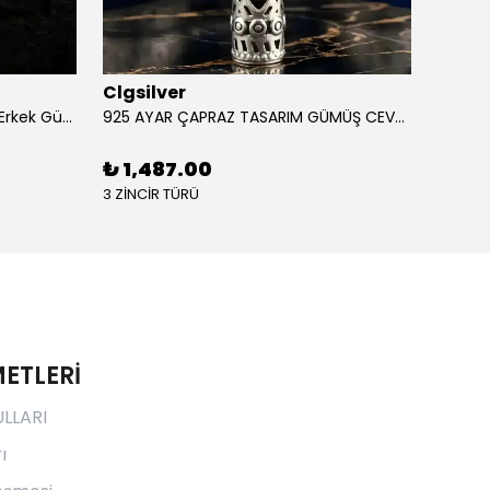
Clgsilver
Clgsi
925 Ayar Aslan Figürlü İşlemeli Erkek Gümüş Yüzük
925 AYAR ÇAPRAZ TASARIM GÜMÜŞ CEVŞEN
₺ 1,487.00
₺ 1,
3 ZİNCİR TÜRÜ
3 ZİNCİ
ETLERİ
ULLARI
ı