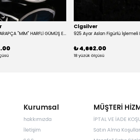
r
Clgsilver
925 AYAR ARAPÇA "MİM" HARFLİ GÜMÜŞ ERKEK YÜZÜK
2.00
₺ 4,662.00
lçüsü
18 yüzük ölçüsü
Kurumsal
MÜŞTERİ HİZM
hakkımızda
İPTAL VE İADE KOŞ
İletişim
Satın Alma Koşullar