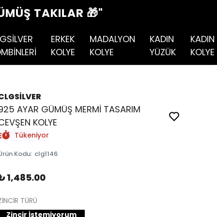
ÜMÜŞ TAKILAR 🎁"
GSİLVER
ERKEK
MADALYON
KADIN
KADIN
MBİNLERİ
KOLYE
KOLYE
YÜZÜK
KOLYE
CLGSİLVER
925 AYAR GÜMÜŞ MERMİ TASARIM
CEVŞEN KOLYE
Tükeniyor
Ürün Kodu
:
clg1146
₺ 1,485.00
ZİNCİR TÜRÜ
Zincir İstemiyorum