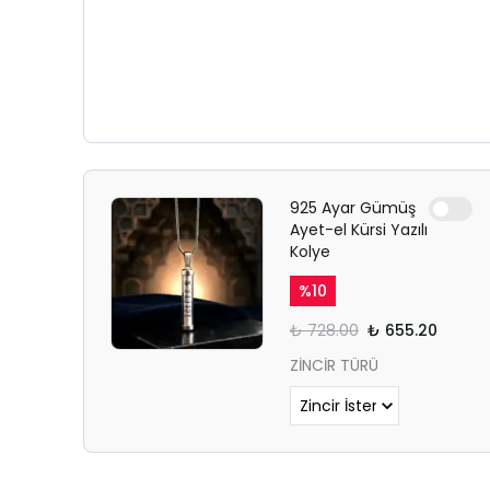
925 Ayar Gümüş
Ayet-el Kürsi Yazılı
Kolye
%
10
₺ 728.00
₺ 655.20
ZİNCİR TÜRÜ