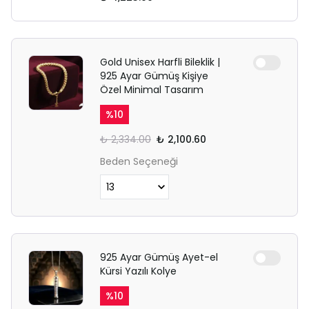
Gold Unisex Harfli Bileklik |
925 Ayar Gümüş Kişiye
Özel Minimal Tasarım
%
10
₺ 2,334.00
₺ 2,100.60
Beden Seçeneği
925 Ayar Gümüş Ayet-el
Kürsi Yazılı Kolye
%
10