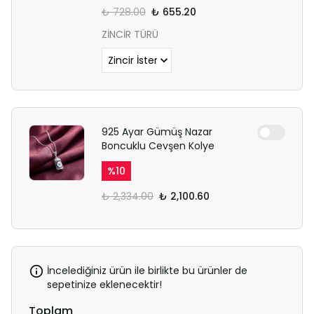
₺ 728.00
₺ 655.20
ZİNCİR TÜRÜ
925 Ayar Gümüş Nazar
Boncuklu Cevşen Kolye
%
10
₺ 2,334.00
₺ 2,100.60
İncelediğiniz ürün ile birlikte bu ürünler de
sepetinize eklenecektir!
Toplam