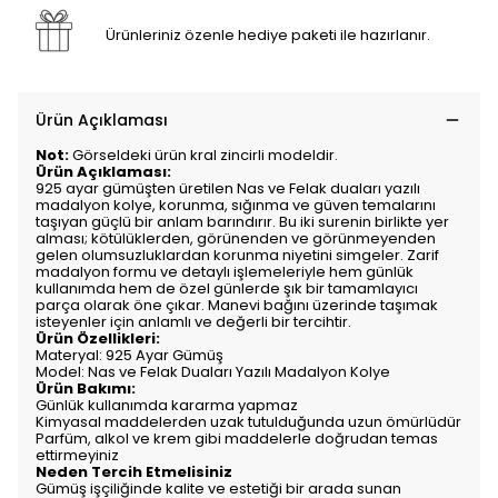
Ürünleriniz özenle hediye paketi ile hazırlanır.
Ürün Açıklaması
Not:
Görseldeki ürün kral zincirli modeldir.
Ürün Açıklaması:
925 ayar gümüşten üretilen Nas ve Felak duaları yazılı
madalyon kolye, korunma, sığınma ve güven temalarını
taşıyan güçlü bir anlam barındırır. Bu iki surenin birlikte yer
alması; kötülüklerden, görünenden ve görünmeyenden
gelen olumsuzluklardan korunma niyetini simgeler. Zarif
madalyon formu ve detaylı işlemeleriyle hem günlük
kullanımda hem de özel günlerde şık bir tamamlayıcı
parça olarak öne çıkar. Manevi bağını üzerinde taşımak
isteyenler için anlamlı ve değerli bir tercihtir.
Ürün Özellikleri:
Materyal: 925 Ayar Gümüş
Model: Nas ve Felak Duaları Yazılı Madalyon Kolye
Ürün Bakımı:
Günlük kullanımda kararma yapmaz
Kimyasal maddelerden uzak tutulduğunda uzun ömürlüdür
Parfüm, alkol ve krem gibi maddelerle doğrudan temas
ettirmeyiniz
Neden Tercih Etmelisiniz
Gümüş işçiliğinde kalite ve estetiği bir arada sunan