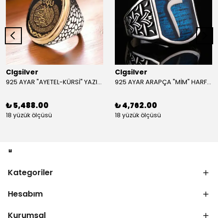
Clgsilver
Clgsilver
925 AYAR "AYETEL-KÜRSİ" YAZILI GÜMÜŞ ERKEK YÜZÜK
925 AYAR ARAPÇA "MİM" HARFLİ GÜMÜŞ ERKEK YÜZÜK
₺ 5,488.00
₺ 4,762.00
18 yüzük ölçüsü
18 yüzük ölçüsü
Kategoriler
Hesabım
Kurumsal