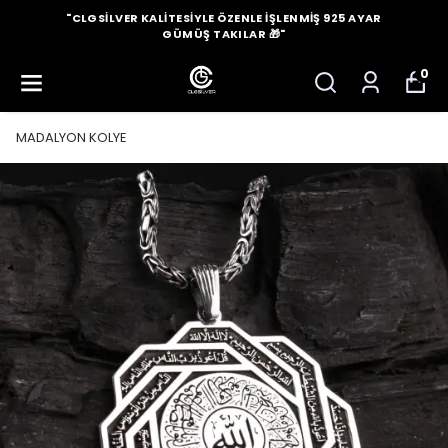
"CLGSILVER KALITESIYLE ÖZENLE İŞLENMIŞ 925 AYAR
GÜMÜŞ TAKILAR 🎁"
0
MADALYON KOLYE