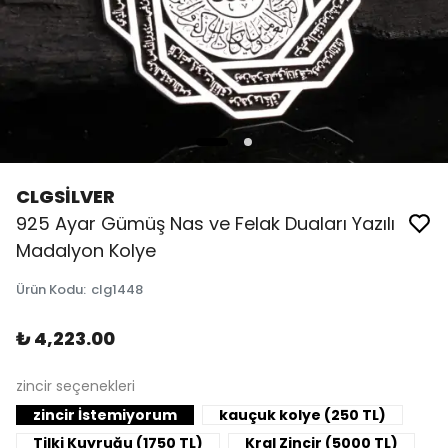
CLGSİLVER
925 Ayar Gümüş Nas ve Felak Duaları Yazılı
Madalyon Kolye
Ürün Kodu
:
clg1448
₺ 4,223.00
zincir seçenekleri
zincir İstemiyorum
kauçuk kolye (250 TL)
Tilki Kuyruğu (1750 TL)
Kral Zincir (5000 TL)