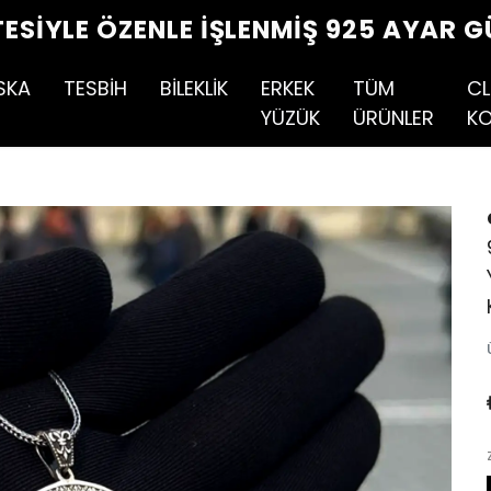
TESIYLE ÖZENLE İŞLENMIŞ 925 AYAR G
SKA
TESBİH
BİLEKLİK
ERKEK
TÜM
CL
YÜZÜK
ÜRÜNLER
KO