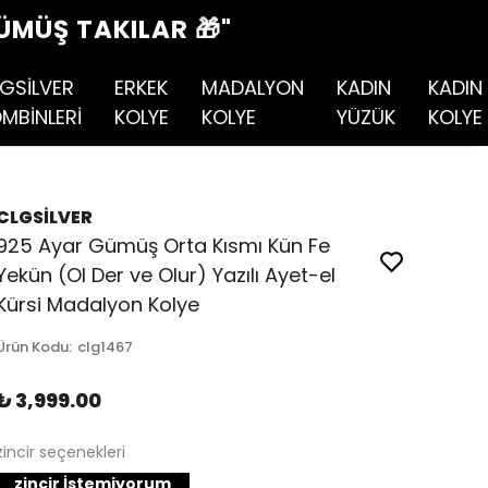
ÜMÜŞ TAKILAR 🎁"
GSİLVER
ERKEK
MADALYON
KADIN
KADIN
MBİNLERİ
KOLYE
KOLYE
YÜZÜK
KOLYE
CLGSİLVER
925 Ayar Gümüş Orta Kısmı Kün Fe
Yekün (Ol Der ve Olur) Yazılı Ayet-el
Kürsi Madalyon Kolye
Ürün Kodu
:
clg1467
₺ 3,999.00
zincir seçenekleri
zincir İstemiyorum