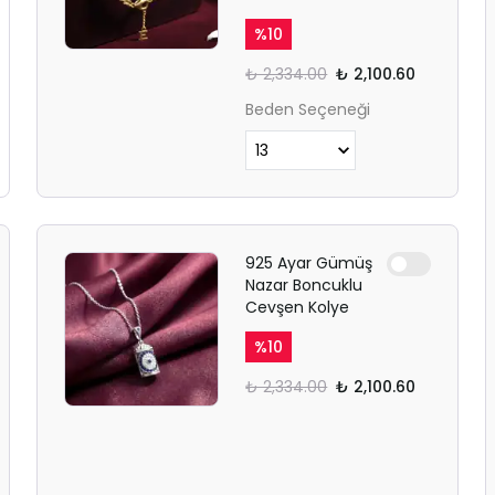
%
10
₺ 2,334.00
₺ 2,100.60
Beden Seçeneği
925 Ayar Gümüş
Nazar Boncuklu
Cevşen Kolye
%
10
₺ 2,334.00
₺ 2,100.60