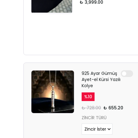
₺ 3,999.00
925 Ayar Gümüş
Ayet-el Kürsi Yazılı
Kolye
%
10
₺ 728.00
₺ 655.20
ZİNCİR TÜRÜ