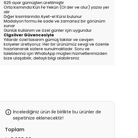
925 ayar gümüşten üretilmiştir
Orta kısmında Kün Fe Yekün (Ol der ve olur) yazısı yer
alır
Diğer kısımlarında Ayet-el Kürsi bulunur
Madalyon formu ile sade ve zamansız bir görünüm
sunar
Günlük kullanım ve özel günler için uygundur
Clgsilver Güvencesiyle
Yıllardır özel tasarım gümüş takılar ve cevşen
kolyeler üretiyoruz. Her bir ürünümüz sevgi ve özenle
hazırlanarak sizlere sunulmaktadır. Soru ve
talebleriniz için WhatsApp müşteri hizmetlerimizden
bize ulaşabilir, detaylı bilgi alabilirsiniz.
İncelediğiniz ürün ile birlikte bu ürünler de
sepetinize eklenecektir!
Toplam