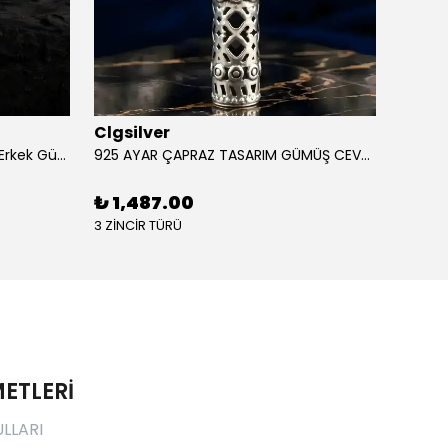
Clgsilver
Clgsi
925 Ayar Aslan Figürlü İşlemeli Erkek Gümüş Yüzük
925 AYAR ÇAPRAZ TASARIM GÜMÜŞ CEVŞEN
₺ 1,487.00
₺ 1,
3 ZİNCİR TÜRÜ
3 ZİNCİ
ETLERİ
ULLARI