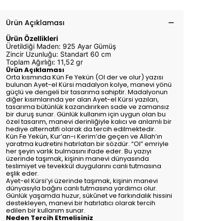
Ürün Açıklaması
Ürün Özellikleri
Üretildiği Maden: 925 Ayar Gümüş
Zincir Uzunluğu: Standart 60 cm
Toplam Ağırlığı: 11,52 gr
Ürün Açıklaması
Orta kısmında Kün Fe Yekün (Ol der ve olur) yazısı
bulunan Ayet-el Kürsi madalyon kolye, manevi yönü
güçlü ve dengeli bir tasarıma sahiptir. Madalyonun
diğer kısımlarında yer alan Ayet-el Kürsi yazıları,
tasarıma bütünlük kazandırırken sade ve zamansız
bir duruş sunar. Günlük kullanım için uygun olan bu
özel tasarım, manevi derinliğiyle kalıcı ve anlamlı bir
hediye alternatifi olarak da tercih edilmektedir.
Kün Fe Yekün, Kur’an-ı Kerim’de geçen ve Allah’ın
yaratma kudretini hatırlatan bir sözdür. “Ol” emriyle
her şeyin varlık bulmasını ifade eder. Bu yazıyı
üzerinde taşımak, kişinin manevi dünyasında
teslimiyet ve tevekkül duygularını canlı tutmasına
eşlik eder.
Ayet-el Kürsi’yi üzerinde taşımak, kişinin manevi
dünyasıyla bağını canlı tutmasına yardımcı olur.
Günlük yaşamda huzur, sükûnet ve farkındalık hissini
destekleyen, manevi bir hatırlatıcı olarak tercih
edilen bir kullanım sunar.
Neden Tercih Etmelisiniz