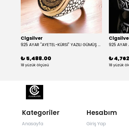
Clgsilver
Clgsilve
925 AYAR GÜMÜŞ AÇILIR KAPANIR SÜLEYMAN MÜHRÜ İŞLEMELİ MUSKA KOLYE
925 AYAR "AYETEL-KÜRSİ" YAZILI GÜMÜŞ ERKEK YÜZÜK
₺ 5,488.00
₺ 4,76
18 yüzük ölçüsü
18 yüzük ö
Kategoriler
Hesabım
Anasayfa
Giriş Yap