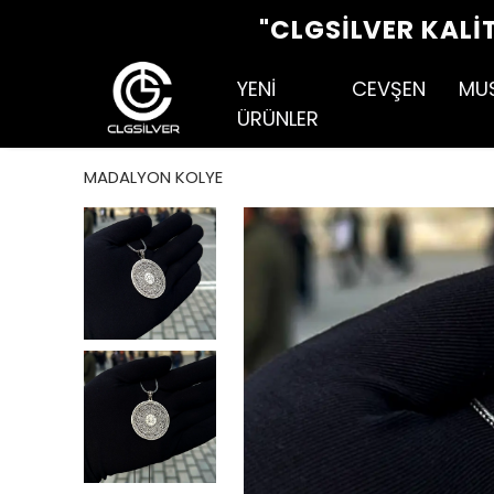
"CLGSILVER KALI
YENİ
CEVŞEN
MU
ÜRÜNLER
MADALYON KOLYE