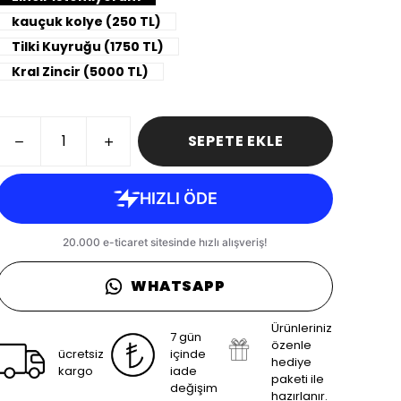
kauçuk kolye (250 TL)
Tilki Kuyruğu (1750 TL)
Kral Zincir (5000 TL)
SEPETE EKLE
WHATSAPP
Ürünleriniz
7 gün
özenle
ücretsiz
içinde
hediye
kargo
iade
paketi ile
değişim
hazırlanır.