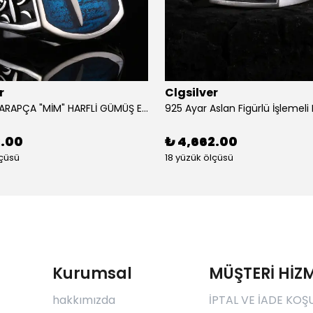
r
Clgsilver
925 AYAR ARAPÇA "MİM" HARFLİ GÜMÜŞ ERKEK YÜZÜK
2.00
₺ 4,662.00
lçüsü
18 yüzük ölçüsü
Kurumsal
MÜŞTERİ HİZM
hakkımızda
İPTAL VE İADE KOŞ