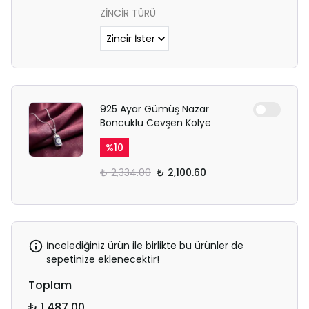
ZİNCİR TÜRÜ
925 Ayar Gümüş Nazar
Boncuklu Cevşen Kolye
%
10
₺ 2,334.00
₺ 2,100.60
İncelediğiniz ürün ile birlikte bu ürünler de
sepetinize eklenecektir!
Toplam
₺ 1,487.00