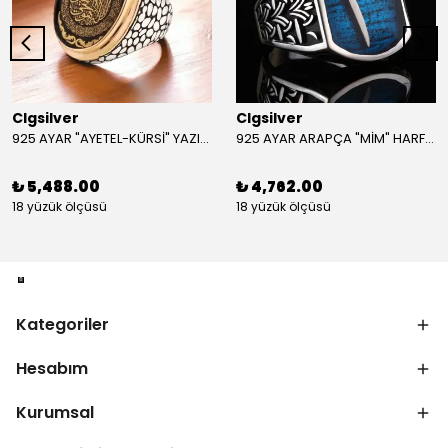
Clgsilver
Clgsilver
925 AYAR "AYETEL-KÜRSİ" YAZILI GÜMÜŞ ERKEK YÜZÜK
925 AYAR ARAPÇA "MİM" HARFLİ GÜMÜŞ ERKEK YÜZÜK
₺ 5,488.00
₺ 4,762.00
18 yüzük ölçüsü
18 yüzük ölçüsü
Kategoriler
Hesabım
Kurumsal