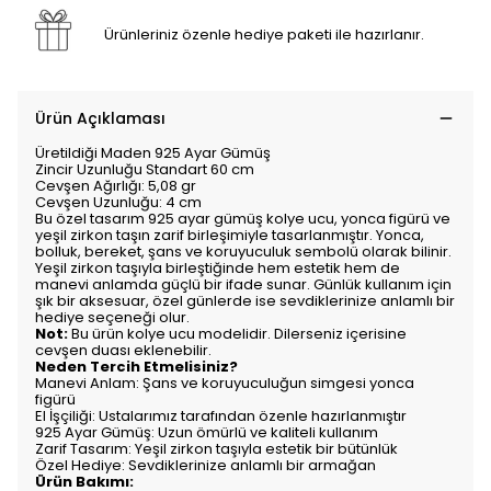
Ürünleriniz özenle hediye paketi ile hazırlanır.
Ürün Açıklaması
Üretildiği Maden 925 Ayar Gümüş
Zincir Uzunluğu Standart 60 cm
Cevşen Ağırlığı: 5,08 gr
Cevşen Uzunluğu: 4 cm
Bu özel tasarım 925 ayar gümüş kolye ucu, yonca figürü ve
yeşil zirkon taşın zarif birleşimiyle tasarlanmıştır. Yonca,
bolluk, bereket, şans ve koruyuculuk sembolü olarak bilinir.
Yeşil zirkon taşıyla birleştiğinde hem estetik hem de
manevi anlamda güçlü bir ifade sunar. Günlük kullanım için
şık bir aksesuar, özel günlerde ise sevdiklerinize anlamlı bir
hediye seçeneği olur.
Not:
Bu ürün kolye ucu modelidir. Dilerseniz içerisine
cevşen duası eklenebilir.
Neden Tercih Etmelisiniz?
Manevi Anlam: Şans ve koruyuculuğun simgesi yonca
figürü
El İşçiliği: Ustalarımız tarafından özenle hazırlanmıştır
925 Ayar Gümüş: Uzun ömürlü ve kaliteli kullanım
Zarif Tasarım: Yeşil zirkon taşıyla estetik bir bütünlük
Özel Hediye: Sevdiklerinize anlamlı bir armağan
Ürün Bakımı: