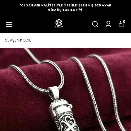
"CLGSILVER KALITESIYLE ÖZENLE İŞLENMIŞ 925 AYAR
GÜMÜŞ TAKILAR 🎁"
0
CEVŞEN KOLYE