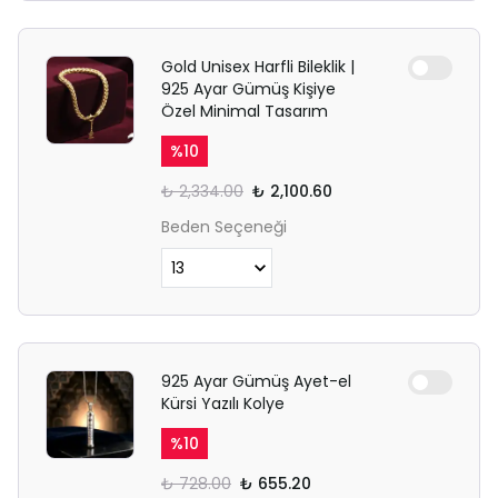
Gold Unisex Harfli Bileklik |
925 Ayar Gümüş Kişiye
Özel Minimal Tasarım
%
10
₺ 2,334.00
₺ 2,100.60
Beden Seçeneği
925 Ayar Gümüş Ayet-el
Kürsi Yazılı Kolye
%
10
₺ 728.00
₺ 655.20