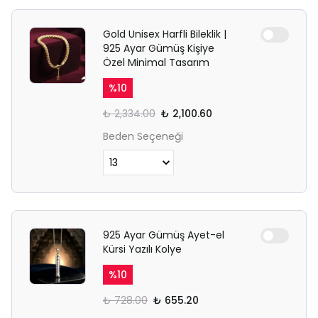
Gold Unisex Harfli Bileklik |
925 Ayar Gümüş Kişiye
Özel Minimal Tasarım
%
10
₺ 2,334.00
₺ 2,100.60
Beden Seçeneği
925 Ayar Gümüş Ayet-el
Kürsi Yazılı Kolye
%
10
₺ 728.00
₺ 655.20