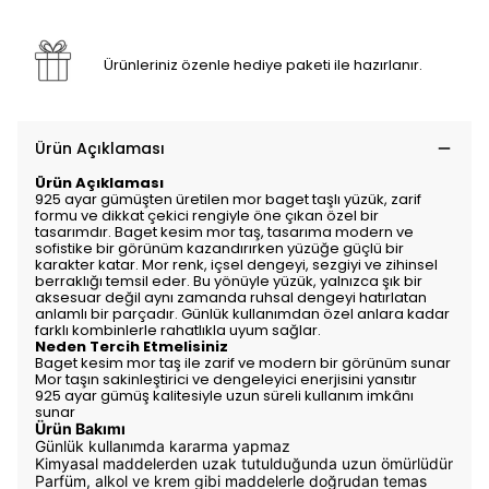
Ürünleriniz özenle hediye paketi ile hazırlanır.
Ürün Açıklaması
Ürün Açıklaması
925 ayar gümüşten üretilen mor baget taşlı yüzük, zarif
formu ve dikkat çekici rengiyle öne çıkan özel bir
tasarımdır. Baget kesim mor taş, tasarıma modern ve
sofistike bir görünüm kazandırırken yüzüğe güçlü bir
karakter katar. Mor renk, içsel dengeyi, sezgiyi ve zihinsel
berraklığı temsil eder. Bu yönüyle yüzük, yalnızca şık bir
aksesuar değil aynı zamanda ruhsal dengeyi hatırlatan
anlamlı bir parçadır. Günlük kullanımdan özel anlara kadar
farklı kombinlerle rahatlıkla uyum sağlar.
Neden Tercih Etmelisiniz
Baget kesim mor taş ile zarif ve modern bir görünüm sunar
Mor taşın sakinleştirici ve dengeleyici enerjisini yansıtır
925 ayar gümüş kalitesiyle uzun süreli kullanım imkânı
sunar
Ürün Bakımı
Günlük kullanımda kararma yapmaz
Kimyasal maddelerden uzak tutulduğunda uzun ömürlüdür
Parfüm, alkol ve krem gibi maddelerle doğrudan temas