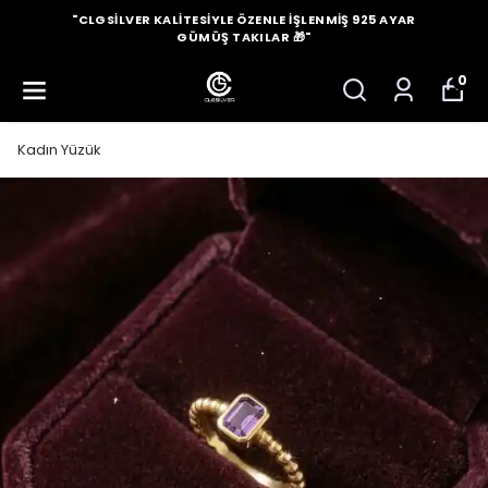
"CLGSILVER KALITESIYLE ÖZENLE İŞLENMIŞ 925 AYAR
GÜMÜŞ TAKILAR 🎁"
0
Kadın Yüzük