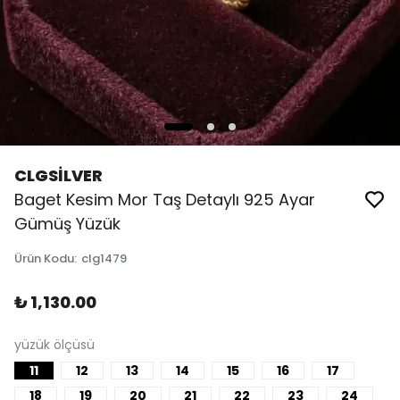
CLGSİLVER
Baget Kesim Mor Taş Detaylı 925 Ayar
Gümüş Yüzük
Ürün Kodu
:
clg1479
₺ 1,130.00
yüzük ölçüsü
11
12
13
14
15
16
17
18
19
20
21
22
23
24