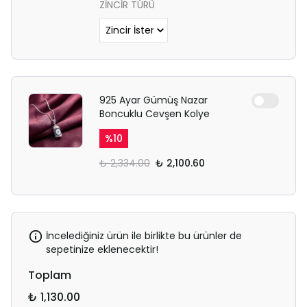
ZİNCİR TÜRÜ
925 Ayar Gümüş Nazar
Boncuklu Cevşen Kolye
%
10
₺ 2,334.00
₺ 2,100.60
İncelediğiniz ürün ile birlikte bu ürünler de
sepetinize eklenecektir!
Toplam
₺ 1,130.00