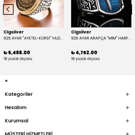
Clgsilver
Clgsilver
925 AYAR "AYETEL-KÜRSİ" YAZILI GÜMÜŞ ERKEK YÜZÜK
925 AYAR ARAPÇA "MİM" HARFLİ GÜMÜŞ ERKEK YÜZÜK
₺ 5,488.00
₺ 4,762.00
18 yüzük ölçüsü
18 yüzük ölçüsü
Kategoriler
Hesabım
Kurumsal
MÜŞTERİ HİZMETLERİ