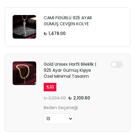
CAMİ FİGÜRLÜ 925 AYAR
GÜMÜŞ CEVŞEN KOLYE
₺ 1,478.00
Gold Unisex Harfli Bileklik |
925 Ayar Gümüş Kişiye
Özel Minimal Tasarım
%
10
₺ 2,334.00
₺ 2,100.60
Beden Seçeneği