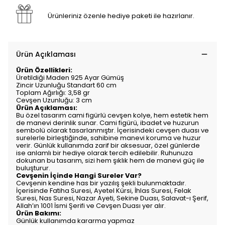
Ürünleriniz özenle hediye paketi ile hazırlanır.
Ürün Açıklaması
Ürün Özellikleri:
Üretildiği Maden 925 Ayar Gümüş
Zincir Uzunluğu Standart 60 cm
Toplam Ağırlığı: 3,58 gr
Cevşen Uzunluğu: 3 cm
Ürün Açıklaması:
Bu özel tasarım cami figürlü cevşen kolye, hem estetik hem
de manevi derinlik sunar. Cami figürü, ibadet ve huzurun
sembolü olarak tasarlanmıştır. İçerisindeki cevşen duası ve
surelerle birleştiğinde, sahibine manevi koruma ve huzur
verir. Günlük kullanımda zarif bir aksesuar, özel günlerde
ise anlamlı bir hediye olarak tercih edilebilir. Ruhunuza
dokunan bu tasarım, sizi hem şıklık hem de manevi güç ile
buluşturur.
Cevşenin İçinde Hangi Sureler Var?
Cevşenin kendine has bir yazılış şekli bulunmaktadır.
İçerisinde Fatiha Suresi, Ayetel Kürsi, İhlas Suresi, Felak
Suresi, Nas Suresi, Nazar Ayeti, Sekine Duası, Salavat-ı Şerif,
Allah’ın 1001 İsmi Şerifi ve Cevşen Duası yer alır.
Ürün Bakımı:
Günlük kullanımda kararma yapmaz