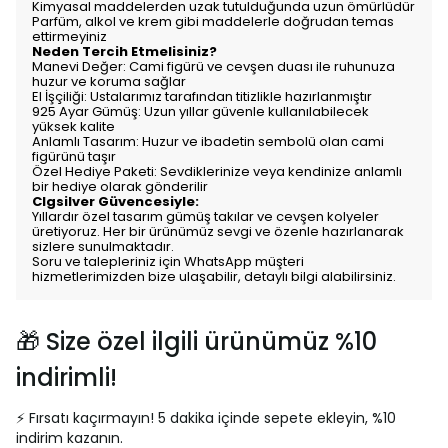
Kimyasal maddelerden uzak tutulduğunda uzun ömürlüdür
Parfüm, alkol ve krem gibi maddelerle doğrudan temas
ettirmeyiniz
Neden Tercih Etmelisiniz?
Manevi Değer: Cami figürü ve cevşen duası ile ruhunuza
huzur ve koruma sağlar
El İşçiliği: Ustalarımız tarafından titizlikle hazırlanmıştır
925 Ayar Gümüş: Uzun yıllar güvenle kullanılabilecek
yüksek kalite
Anlamlı Tasarım: Huzur ve ibadetin sembolü olan cami
figürünü taşır
Özel Hediye Paketi: Sevdiklerinize veya kendinize anlamlı
bir hediye olarak gönderilir
Clgsilver Güvencesiyle:
Yıllardır özel tasarım gümüş takılar ve cevşen kolyeler
üretiyoruz. Her bir ürünümüz sevgi ve özenle hazırlanarak
sizlere sunulmaktadır.
Soru ve talepleriniz için WhatsApp müşteri
hizmetlerimizden bize ulaşabilir, detaylı bilgi alabilirsiniz.
🎁 Size özel ilgili ürünümüz %10
indirimli!
⚡ Fırsatı kaçırmayın! 5 dakika içinde sepete ekleyin, %10
indirim kazanın.