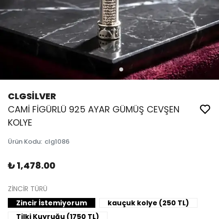
CLGSİLVER
CAMİ FİGÜRLÜ 925 AYAR GÜMÜŞ CEVŞEN
KOLYE
Ürün Kodu
:
clg1086
₺ 1,478.00
ZİNCİR TÜRÜ
Zincir İstemiyorum
kauçuk kolye (250 TL)
Tilki Kuyruğu (1750 TL)