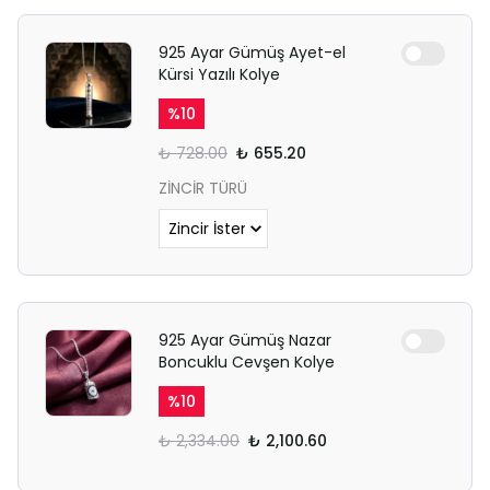
925 Ayar Gümüş Ayet-el
Kürsi Yazılı Kolye
%
10
₺ 728.00
₺ 655.20
ZİNCİR TÜRÜ
925 Ayar Gümüş Nazar
Boncuklu Cevşen Kolye
%
10
₺ 2,334.00
₺ 2,100.60