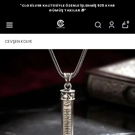
"CLGSILVER KALITESIYLE ÖZENLE İŞLENMIŞ 925 AYAR
GÜMÜŞ TAKILAR 🎁"
0
CEVŞEN KOLYE