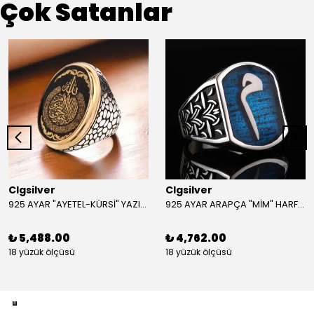
Çok Satanlar
Clgsilver
Clgsilver
925 AYAR "AYETEL-KÜRSİ" YAZILI GÜMÜŞ ERKEK YÜZÜK
925 AYAR ARAPÇA "MİM" HARFLİ GÜMÜŞ ERKEK YÜZÜK
₺ 5,488.00
₺ 4,762.00
18 yüzük ölçüsü
18 yüzük ölçüsü