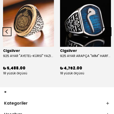
Clgsilver
Clgsilver
925 AYAR "AYETEL-KÜRSİ" YAZILI GÜMÜŞ ERKEK YÜZÜK
925 AYAR ARAPÇA "MİM" HARFLİ GÜMÜŞ ERKEK YÜZÜK
₺ 5,488.00
₺ 4,762.00
18 yüzük ölçüsü
18 yüzük ölçüsü
Kategoriler