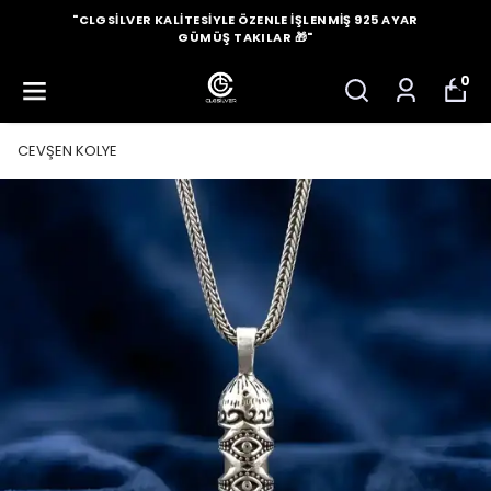
"CLGSILVER KALITESIYLE ÖZENLE İŞLENMIŞ 925 AYAR
GÜMÜŞ TAKILAR 🎁"
0
CEVŞEN KOLYE