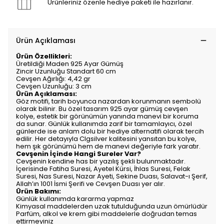
Ürünleriniz özenle hediye paketi ile hazırlanır.
Ürün Açıklaması
Ürün Özellikleri:
Üretildiği Maden 925 Ayar Gümüş
Zincir Uzunluğu Standart 60 cm
Cevşen Ağırlığı: 4,42 gr
Cevşen Uzunluğu: 3 cm
Ürün Açıklaması:
Göz motifi, tarih boyunca nazardan korunmanın sembolü
olarak bilinir. Bu özel tasarım 925 ayar gümüş cevşen
kolye, estetik bir görünümün yanında manevi bir koruma
da sunar. Günlük kullanımda zarif bir tamamlayıcı, özel
günlerde ise anlam dolu bir hediye alternatifi olarak tercih
edilir. Her detayıyla Clgsilver kalitesini yansıtan bu kolye,
hem şık görünümü hem de manevi değeriyle fark yaratır.
Cevşenin İçinde Hangi Sureler Var?
Cevşenin kendine has bir yazılış şekli bulunmaktadır.
İçerisinde Fatiha Suresi, Ayetel Kürsi, İhlas Suresi, Felak
Suresi, Nas Suresi, Nazar Ayeti, Sekine Duası, Salavat-ı Şerif,
Allah’ın 1001 İsmi Şerifi ve Cevşen Duası yer alır.
Ürün Bakımı:
Günlük kullanımda kararma yapmaz
Kimyasal maddelerden uzak tutulduğunda uzun ömürlüdür
Parfüm, alkol ve krem gibi maddelerle doğrudan temas
ettirmeyiniz