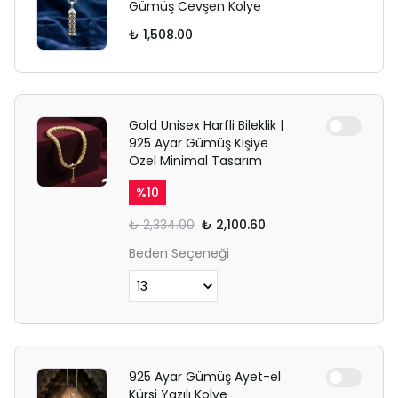
Gümüş Cevşen Kolye
₺ 1,508.00
Gold Unisex Harfli Bileklik |
925 Ayar Gümüş Kişiye
Özel Minimal Tasarım
%
10
₺ 2,334.00
₺ 2,100.60
Beden Seçeneği
925 Ayar Gümüş Ayet-el
Kürsi Yazılı Kolye