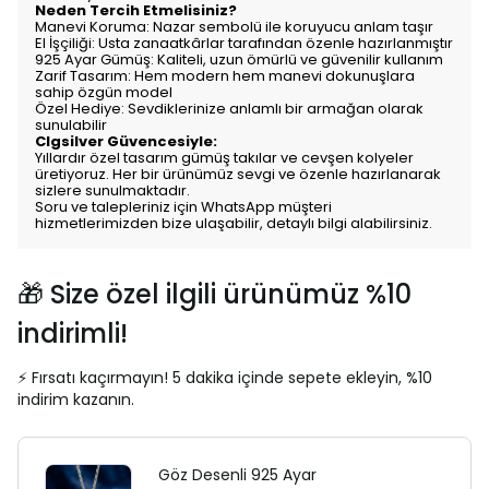
Neden Tercih Etmelisiniz?
Manevi Koruma: Nazar sembolü ile koruyucu anlam taşır
El İşçiliği: Usta zanaatkârlar tarafından özenle hazırlanmıştır
925 Ayar Gümüş: Kaliteli, uzun ömürlü ve güvenilir kullanım
Zarif Tasarım: Hem modern hem manevi dokunuşlara
sahip özgün model
Özel Hediye: Sevdiklerinize anlamlı bir armağan olarak
sunulabilir
Clgsilver Güvencesiyle:
Yıllardır özel tasarım gümüş takılar ve cevşen kolyeler
üretiyoruz. Her bir ürünümüz sevgi ve özenle hazırlanarak
sizlere sunulmaktadır.
Soru ve talepleriniz için WhatsApp müşteri
hizmetlerimizden bize ulaşabilir, detaylı bilgi alabilirsiniz.
🎁 Size özel ilgili ürünümüz %10
indirimli!
⚡ Fırsatı kaçırmayın! 5 dakika içinde sepete ekleyin, %10
indirim kazanın.
Göz Desenli 925 Ayar