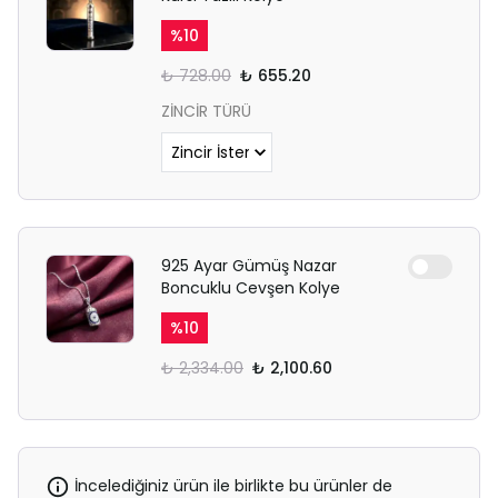
%
10
₺ 728.00
₺ 655.20
ZİNCİR TÜRÜ
925 Ayar Gümüş Nazar
Boncuklu Cevşen Kolye
%
10
₺ 2,334.00
₺ 2,100.60
İncelediğiniz ürün ile birlikte bu ürünler de