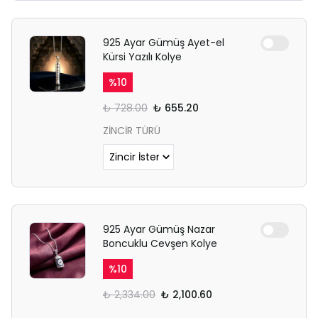
925 Ayar Gümüş Ayet-el
Kürsi Yazılı Kolye
%
10
₺ 728.00
₺ 655.20
ZİNCİR TÜRÜ
925 Ayar Gümüş Nazar
Boncuklu Cevşen Kolye
%
10
₺ 2,334.00
₺ 2,100.60