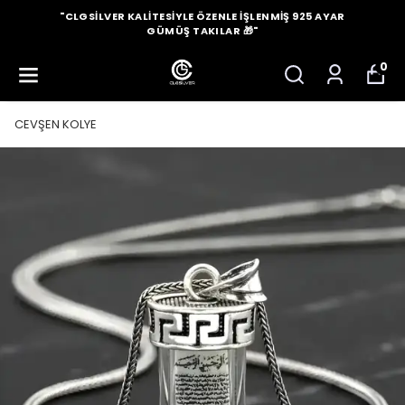
"CLGSILVER KALITESIYLE ÖZENLE İŞLENMIŞ 925 AYAR
GÜMÜŞ TAKILAR 🎁"
0
CEVŞEN KOLYE