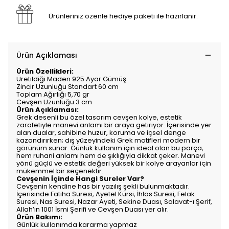
Ürünleriniz özenle hediye paketi ile hazırlanır.
Ürün Açıklaması
Ürün Özellikleri:
Üretildiği Maden 925 Ayar Gümüş
Zincir Uzunluğu Standart 60 cm
Toplam Ağırlığı 5,70 gr
Cevşen Uzunluğu 3 cm
Ürün Açıklaması:
Grek desenli bu özel tasarım cevşen kolye, estetik
zarafetiyle manevi anlamı bir araya getiriyor. İçerisinde yer
alan dualar, sahibine huzur, koruma ve içsel denge
kazandırırken; dış yüzeyindeki Grek motifleri modern bir
görünüm sunar. Günlük kullanım için ideal olan bu parça,
hem ruhani anlamı hem de şıklığıyla dikkat çeker. Manevi
yönü güçlü ve estetik değeri yüksek bir kolye arayanlar için
mükemmel bir seçenektir.
Cevşenin İçinde Hangi Sureler Var?
Cevşenin kendine has bir yazılış şekli bulunmaktadır.
İçerisinde Fatiha Suresi, Ayetel Kürsi, İhlas Suresi, Felak
Suresi, Nas Suresi, Nazar Ayeti, Sekine Duası, Salavat-ı Şerif,
Allah’ın 1001 İsmi Şerifi ve Cevşen Duası yer alır.
Ürün Bakımı:
Günlük kullanımda kararma yapmaz