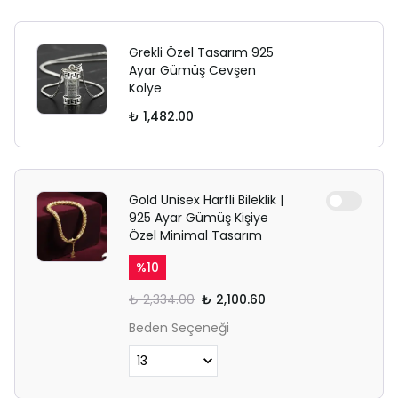
Grekli Özel Tasarım 925
Ayar Gümüş Cevşen
Kolye
₺ 1,482.00
Gold Unisex Harfli Bileklik |
925 Ayar Gümüş Kişiye
Özel Minimal Tasarım
%
10
₺ 2,334.00
₺ 2,100.60
Beden Seçeneği