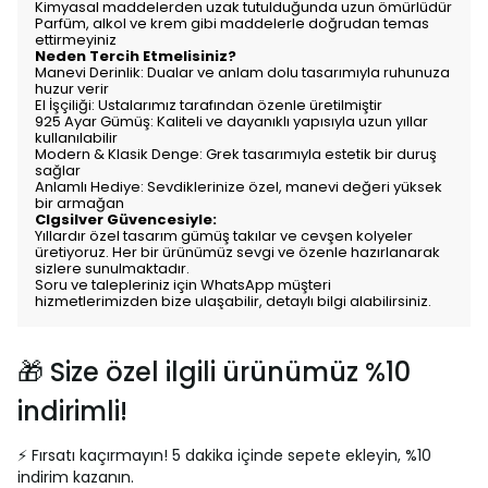
Kimyasal maddelerden uzak tutulduğunda uzun ömürlüdür
Parfüm, alkol ve krem gibi maddelerle doğrudan temas
ettirmeyiniz
Neden Tercih Etmelisiniz?
Manevi Derinlik: Dualar ve anlam dolu tasarımıyla ruhunuza
huzur verir
El İşçiliği: Ustalarımız tarafından özenle üretilmiştir
925 Ayar Gümüş: Kaliteli ve dayanıklı yapısıyla uzun yıllar
kullanılabilir
Modern & Klasik Denge: Grek tasarımıyla estetik bir duruş
sağlar
Anlamlı Hediye: Sevdiklerinize özel, manevi değeri yüksek
bir armağan
Clgsilver Güvencesiyle:
Yıllardır özel tasarım gümüş takılar ve cevşen kolyeler
üretiyoruz. Her bir ürünümüz sevgi ve özenle hazırlanarak
sizlere sunulmaktadır.
Soru ve talepleriniz için WhatsApp müşteri
hizmetlerimizden bize ulaşabilir, detaylı bilgi alabilirsiniz.
🎁 Size özel ilgili ürünümüz %10
indirimli!
⚡ Fırsatı kaçırmayın! 5 dakika içinde sepete ekleyin, %10
indirim kazanın.