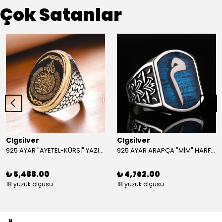
Çok Satanlar
Clgsilver
Clgsilver
925 AYAR "AYETEL-KÜRSİ" YAZILI GÜMÜŞ ERKEK YÜZÜK
925 AYAR ARAPÇA "MİM" HARFLİ GÜMÜŞ ERKEK YÜZÜK
₺ 5,488.00
₺ 4,762.00
18 yüzük ölçüsü
18 yüzük ölçüsü