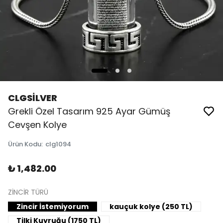
CLGSİLVER
Grekli Özel Tasarım 925 Ayar Gümüş
Cevşen Kolye
Ürün Kodu
:
clg1094
₺ 1,482.00
ZİNCİR TÜRÜ
Zincir İstemiyorum
kauçuk kolye (250 TL)
Tilki Kuyruğu (1750 TL)