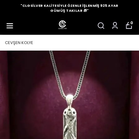
"CLGSILVER KALITESIYLE ÖZENLE İŞLENMIŞ 925 AYAR
GÜMÜŞ TAKILAR 🎁"
0
CEVŞEN KOLYE