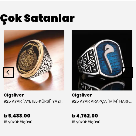
Çok Satanlar
Clgsilver
Clgsilver
925 AYAR "AYETEL-KÜRSİ" YAZILI GÜMÜŞ ERKEK YÜZÜK
925 AYAR ARAPÇA "MİM" HARFLİ GÜMÜŞ ERKEK YÜZÜK
₺ 5,488.00
₺ 4,762.00
18 yüzük ölçüsü
18 yüzük ölçüsü