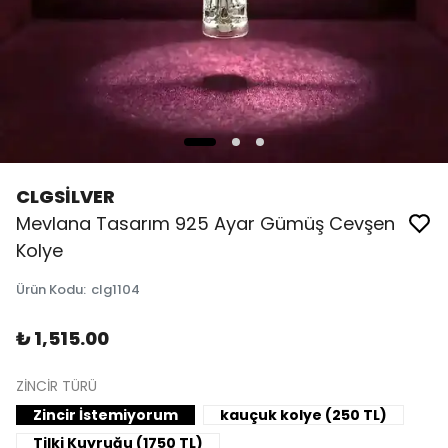
CLGSİLVER
Mevlana Tasarım 925 Ayar Gümüş Cevşen
Kolye
Ürün Kodu
:
clg1104
₺ 1,515.00
ZİNCİR TÜRÜ
Zincir İstemiyorum
kauçuk kolye (250 TL)
Tilki Kuyruğu (1750 TL)