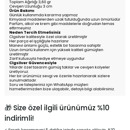
Toplam Ağırlığı 3,60 gr
Cevşen Uzunluğu 3 cm
Ürün Bakımı
Günlük kullanımda kararma yapmaz
Kimyasal maddelerden uzak tutulduğunda uzun ömürlüdür
Parfüm, alkol ve krem gibi maddelerle doğrudan temas
ettirmeyiniz
Neden Tercih Etmelisiniz
Clgsilver kalitesiyle özel olarak üretilmiştir
Her parça el işçiliğiyle hazırlanır
Manevi anlamı güçlü, estetik bir tasarıma sahiptir
Uzun ömürlü kullanım için yüksek kaliteli gümüşten
üretilmiştir
Zarif kutusuyla hediye etmeye uygundur
Clgsilver Güvencesiyle
Yıllardır özel tasarım gümüş takılar ve cevşen kolyeler
üretiyoruz.
Her bir ürünümüz sevgi ve özenle hazırlanarak sizlere
sunulmaktadır.
Soru ve talepleriniz için WhatsApp müşteri
hizmetlerimizden bize ulaşabilir, detaylı bilgi alabilirsiniz.
🎁 Size özel ilgili ürünümüz %10
indirimli!