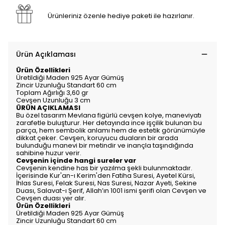
Ürünleriniz özenle hediye paketi ile hazırlanır.
Ürün Açıklaması
Ürün Özellikleri
Üretildiği Maden 925 Ayar Gümüş
Zincir Uzunluğu Standart 60 cm
Toplam Ağırlığı 3,60 gr
Cevşen Uzunluğu 3 cm
ÜRÜN AÇIKLAMASI
Bu özel tasarım Mevlana figürlü cevşen kolye, maneviyatı
zarafetle buluşturur. Her detayında ince işçilik bulunan bu
parça, hem sembolik anlamı hem de estetik görünümüyle
dikkat çeker. Cevşen, koruyucu duaların bir arada
bulunduğu manevi bir metindir ve inançla taşındığında
sahibine huzur verir.
Cevşenin içinde hangi sureler var
Cevşenin kendine has bir yazılma şekli bulunmaktadır.
İçerisinde Kur'an-ı Kerim'den Fatiha Suresi, Ayetel Kürsi,
İhlas Suresi, Felak Suresi, Nas Suresi, Nazar Ayeti, Sekine
Duası, Salavat-ı Şerif, Allah’ın 1001 ismi şerifi olan Cevşen ve
Cevşen duası yer alır.
Ürün Özellikleri
Üretildiği Maden 925 Ayar Gümüş
Zincir Uzunluğu Standart 60 cm