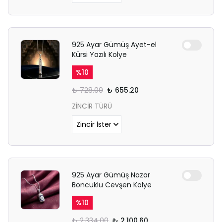
925 Ayar Gümüş Ayet-el
Kürsi Yazılı Kolye
%
10
₺ 728.00
₺ 655.20
ZİNCİR TÜRÜ
925 Ayar Gümüş Nazar
Boncuklu Cevşen Kolye
%
10
₺ 2,334.00
₺ 2,100.60