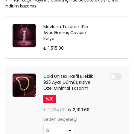
⚡ Fırsatı kaçırmayın! 5 dakika içinde sepete ekleyin, %10
indirim kazanın.
Mevlana Tasarım 925
Ayar Gümüş Cevşen
Kolye
₺ 1,515.00
Gold Unisex Harfli Bileklik |
925 Ayar Gümüş Kişiye
Özel Minimal Tasarım
%
10
₺ 2,334.00
₺ 2,100.60
Beden Seçeneği