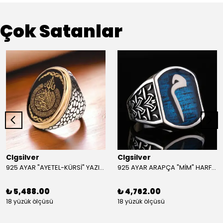
Çok Satanlar
Clgsilver
Clgsilver
925 AYAR "AYETEL-KÜRSİ" YAZILI GÜMÜŞ ERKEK YÜZÜK
925 AYAR ARAPÇA "MİM" HARFLİ GÜMÜŞ ERKEK YÜZÜK
₺ 5,488.00
₺ 4,762.00
18 yüzük ölçüsü
18 yüzük ölçüsü