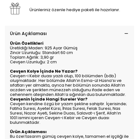
Ürünleriniz özenle hediye paketi ile hazırlanır.
Ürün Açıklaması
Ürün Özellikleri
Üretildiği Maden:
925 Ayar Gümüş
Zincir Uzunluğu:
Standart 60 cm
Toplam Ağırlık:
3,90 gr
Cevşen Uzunluğu:
2 cm
Cevşen Kolye İçinde Ne Yazar?
Cevşen-i Kebir duası yazılı olup, 100 bölümden (bâb)
oluşmaktadır. Her bölümde Allah’ın Esma-ül Hüsna’sı ve
sıfatları yer almakta, ayrıca her bölümün sonunda Allah’ın
aczden ve şerikten münezzeh olduğunu ifade eden ve
cehennem ateşinden Allah’a sığınılan dua bulunmaktadır.
Cevşenin İçinde Hangi Sureler Var?
Cevşen kendine özgü bir yazım şekline sahiptir. İçerisinde;
Fatiha Suresi, Ayetel Kürsi, İhlas Suresi, Felak Suresi, Nas
Suresi, Nazar Ayeti, Sekine Duası, Salavat-ı Şerif, Allah’ın
1001 ismini içeren Cevşen-i Kebir ve Cevşen duası
bulunmaktadır.
Ürün Açıklaması
Bu özel tasarım gümüş cevşen kolye, tamamen el işçiliği ile