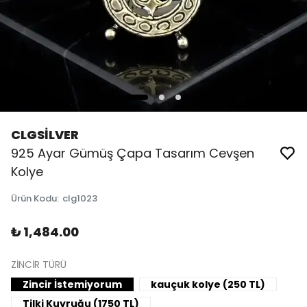
CLGSİLVER
925 Ayar Gümüş Çapa Tasarım Cevşen
Kolye
Ürün Kodu
:
clg1023
₺ 1,484.00
ZİNCİR TÜRÜ
Zincir İstemiyorum
kauçuk kolye (250 TL)
Tilki Kuyruğu (1750 TL)