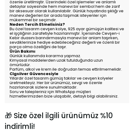
özenle üretilmiştir. Üzerindeki özel işlemeler ve anlamlı
detaylar sayesinde hem manevi bir sembol hem de zarif
bir aksesuar olarak kullanılabilir. Günlük hayatında şıklığı ve
manevi değerleri bir arada taşımak isteyenler için
mükemmel bir seçimdir.
Neden Tercih Etmelisiniz?
Bu özel tasarım cevşen kolye, 925 ayar gümüşün kalitesi ve
el işçiliğinin zarafetiyle hazırlanmıştır. İçerisinde Cevşen-i
Kebir duasını barındırmasıyla manevi bir anlam taşırken,
sevdiklerinize hediye edebileceğiniz değerli ve özenli bir
parça olma özelliğini de taşır.
Ürün Bakımı
Günlük kullanımda kararma yapmaz.
Kimyasal maddelerden uzak tutulduğunda uzun
ömürlüdür.
Parfüm, alkol ve krem ile doğrudan temas ettirilmemelidir.
Clgsilver Güvencesiyle
Yıllardır özel tasarım gümüş takılar ve cevşen kolyeler
üretmekteyiz. Her bir ürünümüz, sevgi ve özenle
hazırlanarak sizlere sunulmaktadır.
Soru ve talepleriniz için WhatsApp müşteri
hizmetlerimizden bize ulaşabilir, detaylı bilgi alabilirsiniz.
🎁 Size özel ilgili ürünümüz %10
indirimli!