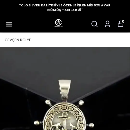
"CLGSILVER KALITESIYLE ÖZENLE İŞLENMIŞ 925 AYAR
GÜMÜŞ TAKILAR 🎁"
0
CEVŞEN KOLYE