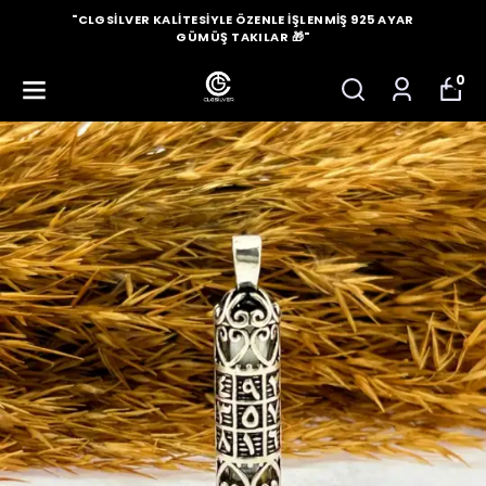
"CLGSILVER KALITESIYLE ÖZENLE İŞLENMIŞ 925 AYAR
GÜMÜŞ TAKILAR 🎁"
0