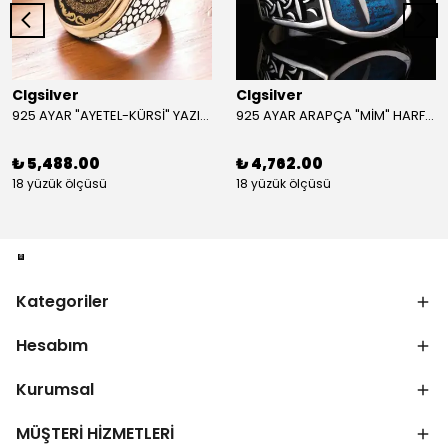
Clgsilver
Clgsilver
925 AYAR "AYETEL-KÜRSİ" YAZILI GÜMÜŞ ERKEK YÜZÜK
925 AYAR ARAPÇA "MİM" HARFLİ GÜMÜŞ ERKEK YÜZÜK
₺ 5,488.00
₺ 4,762.00
18 yüzük ölçüsü
18 yüzük ölçüsü
Kategoriler
Hesabım
Kurumsal
MÜŞTERİ HİZMETLERİ