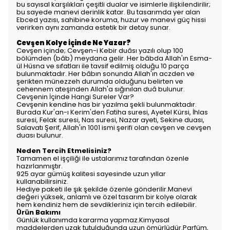
bu sayısal karşılıkları çeşitli dualar ve isimlerle ilişkilendirilir;
bu sayede manevi derinlik katar. Bu tasarımda yer alan
Ebced yazısı
, sahibine koruma, huzur ve manevi güç hissi
verirken aynı zamanda estetik bir detay sunar.
Cevşen Kolye İçinde Ne Yazar?
Cevşen içinde; Cevşen-i Kebir duâsı yazılı olup 100
bölümden (bâb) meydana gelir. Her bâbda Allah'ın Esma-
ül Hüsna ve sıfatları ile tavsif edilmiş olduğu 10 parça
bulunmaktadır. Her bâbın sonunda Allah'ın aczden ve
şerikten münezzeh durumda olduğunu belirten ve
cehennem ateşinden Allah'a sığınılan duâ bulunur.
Cevşenin İçinde Hangi Sureler Var?
Cevşenin kendine has bir yazılma şekli bulunmaktadır.
Burada Kur'an-ı Kerim'den Fatiha suresi, Ayetel Kürsi, İhlas
suresi, Felak suresi, Nas suresi, Nazar ayeti, Sekine duası,
Salavatı Şerif, Allah'ın 1001 ismi şerifi olan cevşen ve cevşen
duası bulunur.
Neden Tercih Etmelisiniz?
Tamamen el işçiliği ile ustalarımız tarafından özenle
hazırlanmıştır.
925 ayar gümüş kalitesi sayesinde uzun yıllar
kullanabilirsiniz.
Hediye paketi ile şık şekilde özenle gönderilir.
Manevi
değeri yüksek, anlamlı ve özel tasarım bir kolye olarak
hem kendiniz hem de sevdikleriniz için tercih edilebilir.
Ürün Bakımı
Günlük kullanımda kararma yapmaz.Kimyasal
maddelerden uzak tutulduğunda uzun ömürlüdür.Parfüm,