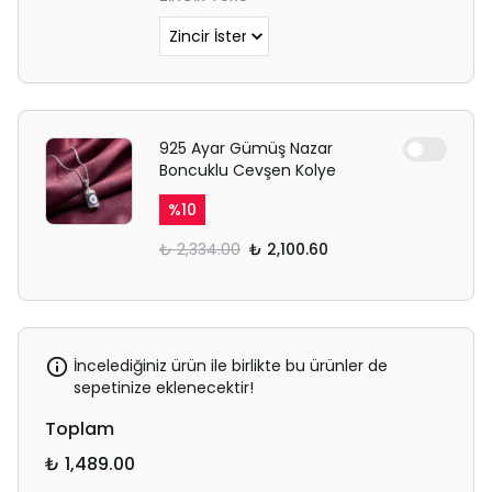
925 Ayar Gümüş Nazar
Boncuklu Cevşen Kolye
%
10
₺ 2,334.00
₺ 2,100.60
İncelediğiniz ürün ile birlikte bu ürünler de
sepetinize eklenecektir!
Toplam
₺ 1,489.00