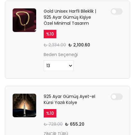
Gold Unisex Harfli Bileklik |
925 Ayar Gümüş Kişiye
Özel Minimal Tasarım
%
10
₺ 2,334.00
₺ 2,100.60
Beden Seçeneği
925 Ayar Gümüş Ayet-el
Kürsi Yazılı Kolye
%
10
₺ 728.00
₺ 655.20
ZİNCİR TÜRÜ