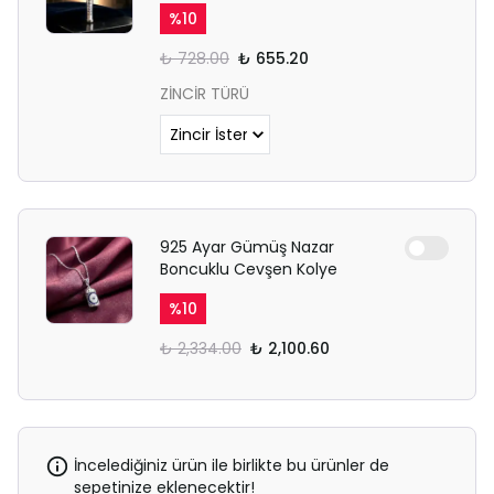
%
10
₺ 728.00
₺ 655.20
ZİNCİR TÜRÜ
925 Ayar Gümüş Nazar
Boncuklu Cevşen Kolye
%
10
₺ 2,334.00
₺ 2,100.60
İncelediğiniz ürün ile birlikte bu ürünler de
sepetinize eklenecektir!