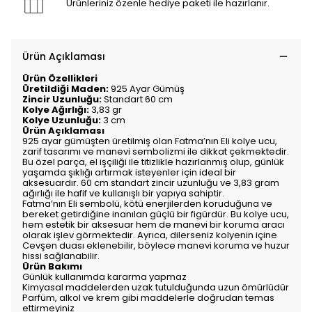
Ürünleriniz özenle hediye paketi ile hazırlanır.
Ürün Açıklaması
Ürün Özellikleri
Üretildiği Maden:
925 Ayar Gümüş
Zincir Uzunluğu:
Standart 60 cm
Kolye Ağırlığı:
3,83 gr
Kolye Uzunluğu:
3 cm
Ürün Açıklaması
925 ayar gümüşten üretilmiş olan Fatma’nın Eli kolye ucu,
zarif tasarımı ve manevi sembolizmi ile dikkat çekmektedir.
Bu özel parça, el işçiliği ile titizlikle hazırlanmış olup, günlük
yaşamda şıklığı artırmak isteyenler için ideal bir
aksesuardır. 60 cm standart zincir uzunluğu ve 3,83 gram
ağırlığı ile hafif ve kullanışlı bir yapıya sahiptir.
Fatma’nın Eli sembolü, kötü enerjilerden koruduğuna ve
bereket getirdiğine inanılan güçlü bir figürdür. Bu kolye ucu,
hem estetik bir aksesuar hem de manevi bir koruma aracı
olarak işlev görmektedir. Ayrıca, dilerseniz kolyenin içine
Cevşen duası eklenebilir, böylece manevi koruma ve huzur
hissi sağlanabilir.
Ürün Bakımı
Günlük kullanımda kararma yapmaz
Kimyasal maddelerden uzak tutulduğunda uzun ömürlüdür
Parfüm, alkol ve krem gibi maddelerle doğrudan temas
ettirmeyiniz