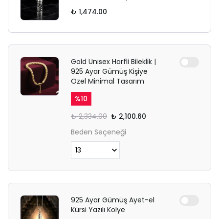
₺ 1,474.00
Gold Unisex Harfli Bileklik |
925 Ayar Gümüş Kişiye
Özel Minimal Tasarım
%
10
₺ 2,334.00
₺ 2,100.60
Beden Seçeneği
925 Ayar Gümüş Ayet-el
Kürsi Yazılı Kolye