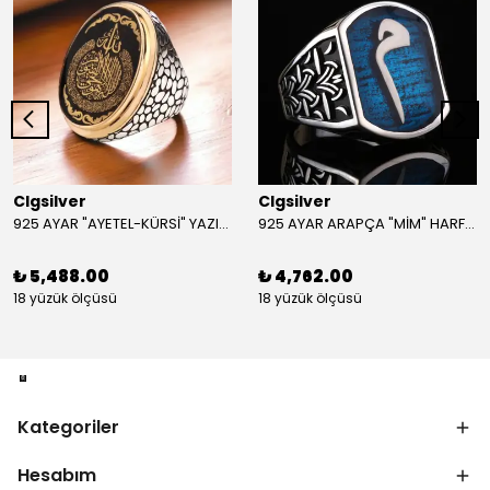
Clgsilver
Clgsilver
925 AYAR "AYETEL-KÜRSİ" YAZILI GÜMÜŞ ERKEK YÜZÜK
925 AYAR ARAPÇA "MİM" HARFLİ GÜMÜŞ ERKEK YÜZÜK
₺ 5,488.00
₺ 4,762.00
18 yüzük ölçüsü
18 yüzük ölçüsü
Kategoriler
Hesabım