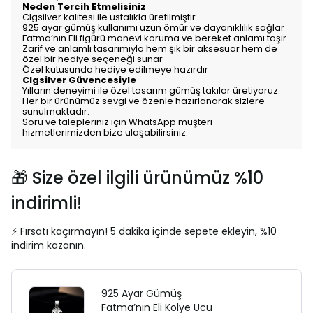
Neden Tercih Etmelisiniz
Clgsilver kalitesi ile ustalıkla üretilmiştir
925 ayar gümüş kullanımı uzun ömür ve dayanıklılık sağlar
Fatma’nın Eli figürü manevi koruma ve bereket anlamı taşır
Zarif ve anlamlı tasarımıyla hem şık bir aksesuar hem de
özel bir hediye seçeneği sunar
Özel kutusunda hediye edilmeye hazırdır
Clgsilver Güvencesiyle
Yılların deneyimi ile özel tasarım gümüş takılar üretiyoruz.
Her bir ürünümüz sevgi ve özenle hazırlanarak sizlere
sunulmaktadır.
Soru ve talepleriniz için WhatsApp müşteri
hizmetlerimizden bize ulaşabilirsiniz.
🎁 Size özel ilgili ürünümüz %10
indirimli!
⚡ Fırsatı kaçırmayın! 5 dakika içinde sepete ekleyin, %10
indirim kazanın.
925 Ayar Gümüş
Fatma’nın Eli Kolye Ucu