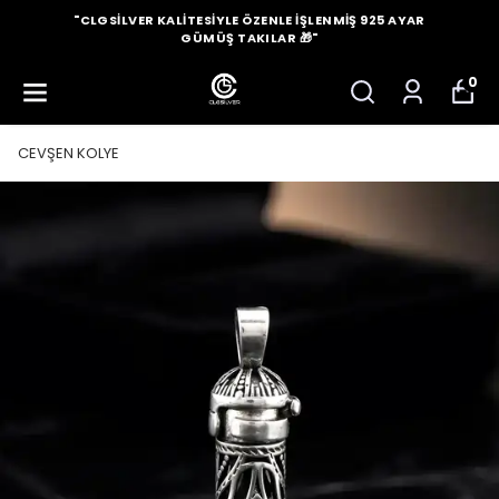
"CLGSILVER KALITESIYLE ÖZENLE İŞLENMIŞ 925 AYAR
GÜMÜŞ TAKILAR 🎁"
0
CEVŞEN KOLYE