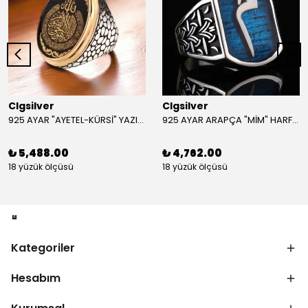
Clgsilver
Clgsilver
925 AYAR "AYETEL-KÜRSİ" YAZILI GÜMÜŞ ERKEK YÜZÜK
925 AYAR ARAPÇA "MİM" HARFLİ GÜMÜŞ ERKEK YÜZÜK
₺ 5,488.00
₺ 4,762.00
18 yüzük ölçüsü
18 yüzük ölçüsü
Kategoriler
Hesabım