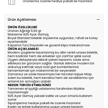
Ürünleriniz özenle hediye paketi ile hazırlanır.
Ürün Açıklaması
ÜRÜN ÖZELLİKLERİ
Ürünün Ağırlığı 5,50 gr
Malzeme 925 Ayar Gümüş
Boyut Standart bileklik ölçülerine uygundur, rahat ve kolay
ayarlanabilir
Kapama Türü Dayanıklı ve güvenli klips mekanizması
ÜRÜN AÇIKLAMASI
Modern çizgilerle tasarlanmış bu altın renkli unisex bileklik,
hem kadınlar hem de erkekler için zarif bir şıklık sunar.
Üçgen detaylarıyla dikkat çeken tasarımı, sade ama
etkileyici bir görünüm sağlar. Günlük stilinize modern bir
dokunuş katmak veya özel gün kombinlerinizi
tamamlamak için mükemmel bir seçenektir.
Zamansız ve sade tasarımıyla her tarzdan kişiye hitap
eden bu bileklik, hem kendiniz hem de sevdikleriniz için
anlamlı bir armağan olabilir.
NEDEN TERCİH ETMELİSİNİZ
Tamamen el işçiliği ustalarımız tarafından titizlikle
hazırlanmıştır.
925 Ayar Gümüş yüksek kalite ve uzun ömürlü kullanım
sunar.
Siparişleriniz hediye paketi ile özenle hazırlanır.
Kadın ve erkek kullanımına uygun unisex tasarım.