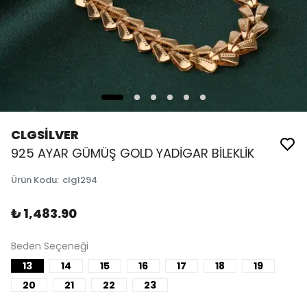
CLGSİLVER
925 AYAR GÜMÜŞ GOLD YADİGAR BİLEKLİK
Ürün Kodu
:
clg1294
₺ 1,483.90
Beden Seçeneği
13
14
15
16
17
18
19
20
21
22
23