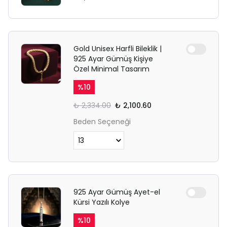
Gold Unisex Harfli Bileklik |
925 Ayar Gümüş Kişiye
Özel Minimal Tasarım
%
10
₺ 2,334.00
₺ 2,100.60
Beden Seçeneği
925 Ayar Gümüş Ayet-el
Kürsi Yazılı Kolye
%
10