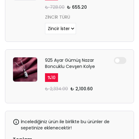
₺ 728.00
₺ 655.20
ZİNCİR TÜRÜ
925 Ayar Gümüş Nazar
Boncuklu Cevşen Kolye
%
10
₺ 2,334.00
₺ 2,100.60
İncelediğiniz ürün ile birlikte bu ürünler de
sepetinize eklenecektir!