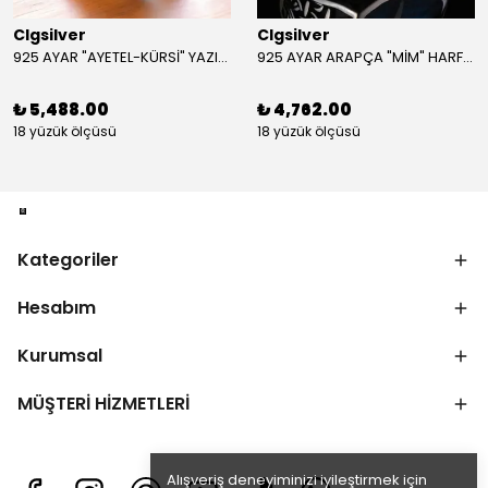
Clgsilver
Clgsilver
925 AYAR "AYETEL-KÜRSİ" YAZILI GÜMÜŞ ERKEK YÜZÜK
925 AYAR ARAPÇA "MİM" HARFLİ GÜMÜŞ ERKEK YÜZÜK
₺ 5,488.00
₺ 4,762.00
18 yüzük ölçüsü
18 yüzük ölçüsü
Kategoriler
Hesabım
Kurumsal
MÜŞTERİ HİZMETLERİ
Alışveriş deneyiminizi iyileştirmek için