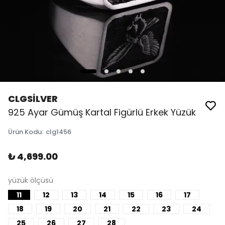
CLGSİLVER
925 Ayar Gümüş Kartal Figürlü Erkek Yüzük
Ürün Kodu
:
clg1456
₺ 4,699.00
yüzük ölçüsü
11
12
13
14
15
16
17
18
19
20
21
22
23
24
25
26
27
28