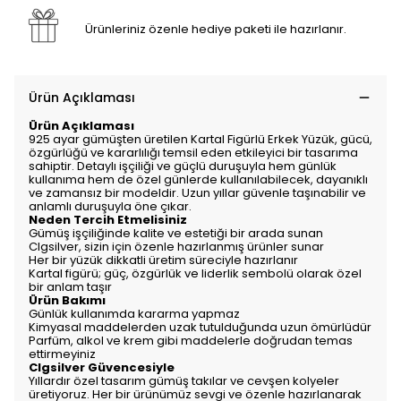
Ürünleriniz özenle hediye paketi ile hazırlanır.
Ürün Açıklaması
Ürün Açıklaması
925 ayar gümüşten üretilen Kartal Figürlü Erkek Yüzük, gücü,
özgürlüğü ve kararlılığı temsil eden etkileyici bir tasarıma
sahiptir. Detaylı işçiliği ve güçlü duruşuyla hem günlük
kullanıma hem de özel günlerde kullanılabilecek, dayanıklı
ve zamansız bir modeldir. Uzun yıllar güvenle taşınabilir ve
anlamlı duruşuyla öne çıkar.
Neden Tercih Etmelisiniz
Gümüş işçiliğinde kalite ve estetiği bir arada sunan
Clgsilver, sizin için özenle hazırlanmış ürünler sunar
Her bir yüzük dikkatli üretim süreciyle hazırlanır
Kartal figürü; güç, özgürlük ve liderlik sembolü olarak özel
bir anlam taşır
Ürün Bakımı
Günlük kullanımda kararma yapmaz
Kimyasal maddelerden uzak tutulduğunda uzun ömürlüdür
Parfüm, alkol ve krem gibi maddelerle doğrudan temas
ettirmeyiniz
Clgsilver Güvencesiyle
Yıllardır özel tasarım gümüş takılar ve cevşen kolyeler
üretiyoruz. Her bir ürünümüz sevgi ve özenle hazırlanarak