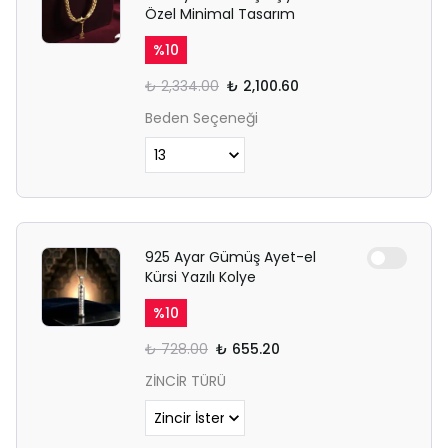
Özel Minimal Tasarım
%
10
₺ 2,334.00
₺ 2,100.60
Beden Seçeneği
925 Ayar Gümüş Ayet-el
Kürsi Yazılı Kolye
%
10
₺ 728.00
₺ 655.20
ZİNCİR TÜRÜ