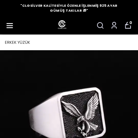
"CLGSILVER KALITESIYLE ÖZENLE İŞLENMIŞ 925 AYAR
GÜMÜŞ TAKILAR 🎁"
0
ERKEK YÜZÜK