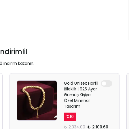
ndirimli!
0 indirim kazanın.
Gold Unisex Harfli
Bileklik | 925 Ayar
Gümüş Kişiye
Özel Minimal
Tasarım
%
10
₺ 2,334.00
₺ 2,100.60