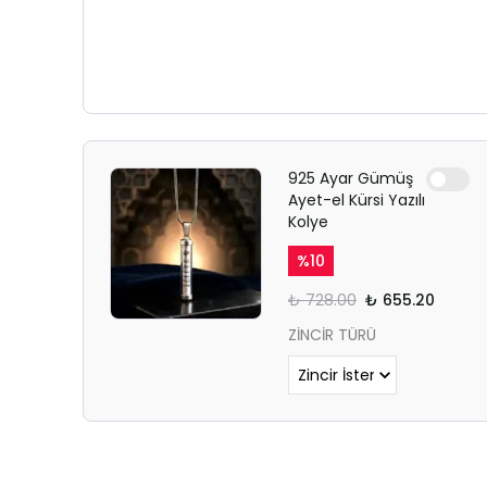
925 Ayar Gümüş
Ayet-el Kürsi Yazılı
Kolye
%
10
₺ 728.00
₺ 655.20
ZİNCİR TÜRÜ