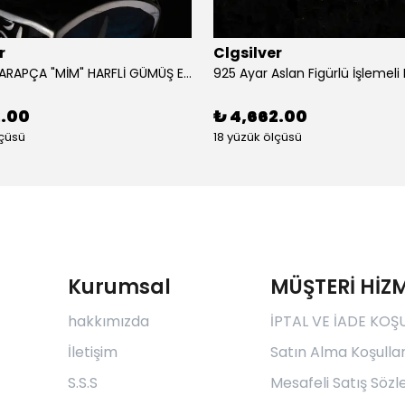
r
Clgsilver
925 AYAR ARAPÇA "MİM" HARFLİ GÜMÜŞ ERKEK YÜZÜK
2.00
₺ 4,662.00
lçüsü
18 yüzük ölçüsü
Kurumsal
MÜŞTERİ HİZM
hakkımızda
İPTAL VE İADE KOŞ
İletişim
Satın Alma Koşullar
S.S.S
Mesafeli Satış Söz