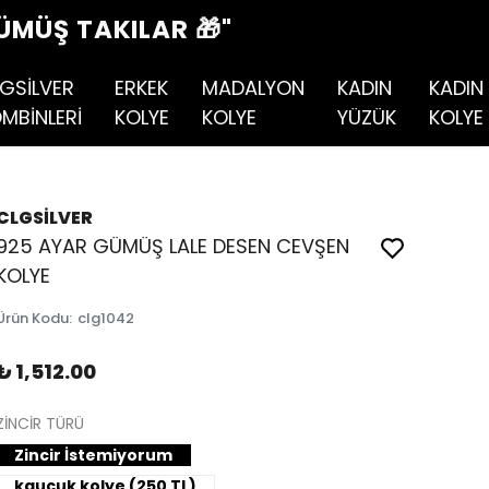
ÜMÜŞ TAKILAR 🎁"
GSİLVER
ERKEK
MADALYON
KADIN
KADIN
MBİNLERİ
KOLYE
KOLYE
YÜZÜK
KOLYE
CLGSİLVER
925 AYAR GÜMÜŞ LALE DESEN CEVŞEN
KOLYE
Ürün Kodu
:
clg1042
₺ 1,512.00
ZİNCİR TÜRÜ
Zincir İstemiyorum
kauçuk kolye (250 TL)