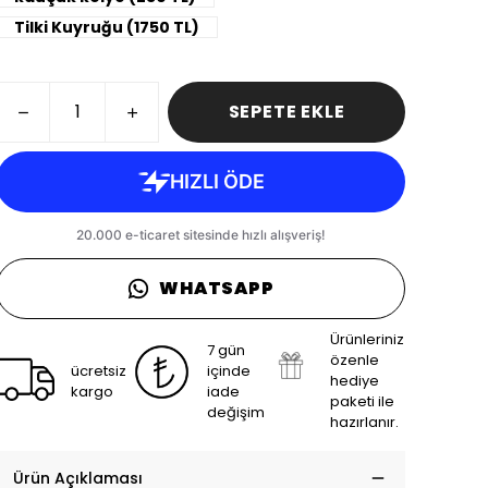
Tilki Kuyruğu (1750 TL)
SEPETE EKLE
WHATSAPP
Ürünleriniz
7 gün
özenle
ücretsiz
içinde
hediye
kargo
iade
paketi ile
değişim
hazırlanır.
Ürün Açıklaması