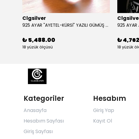
Clgsilver
Clgsilve
925 AYAR GÜMÜŞ AÇILIR KAPANIR SÜLEYMAN MÜHRÜ İŞLEMELİ MUSKA KOLYE
925 AYAR "AYETEL-KÜRSİ" YAZILI GÜMÜŞ ERKEK YÜZÜK
₺ 5,488.00
₺ 4,76
18 yüzük ölçüsü
18 yüzük ö
Kategoriler
Hesabım
Anasayfa
Giriş Yap
Hesabım Sayfası
Kayıt Ol
Giriş Sayfası