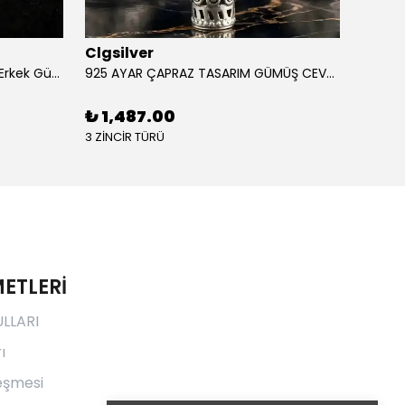
Clgsilver
Clgsi
925 Ayar Aslan Figürlü İşlemeli Erkek Gümüş Yüzük
925 AYAR ÇAPRAZ TASARIM GÜMÜŞ CEVŞEN
₺ 1,487.00
₺ 1,
3 ZİNCİR TÜRÜ
3 ZİNCİ
ETLERİ
ULLARI
ı
leşmesi