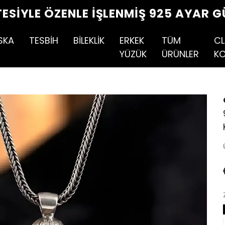
TESIYLE ÖZENLE İŞLENMIŞ 925 AYAR G
SKA
TESBİH
BİLEKLİK
ERKEK
TÜM
CL
YÜZÜK
ÜRÜNLER
KO