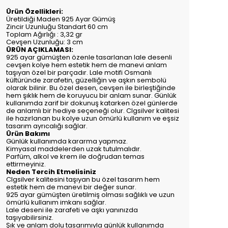
Ürün Özellikleri:
Üretildiği Maden 925 Ayar Gümüş
Zincir Uzunluğu Standart 60 cm
Toplam Ağırlığı : 3,32 gr
Cevşen Uzunluğu: 3 cm
ÜRÜN AÇIKLAMASI:
925 ayar gümüşten özenle tasarlanan lale desenli
cevşen kolye hem estetik hem de manevi anlam
taşıyan özel bir parçadır. Lale motifi Osmanlı
kültüründe zarafetin, güzelliğin ve aşkın sembolü
olarak bilinir. Bu özel desen, cevşen ile birleştiğinde
hem şıklık hem de koruyucu bir anlam sunar. Günlük
kullanımda zarif bir dokunuş katarken özel günlerde
de anlamlı bir hediye seçeneği olur. Clgsilver kalitesi
ile hazırlanan bu kolye uzun ömürlü kullanım ve eşsiz
tasarım ayrıcalığı sağlar.
Ürün Bakımı
Günlük kullanımda kararma yapmaz.
Kimyasal maddelerden uzak tutulmalıdır.
Parfüm, alkol ve krem ile doğrudan temas
ettirmeyiniz.
Neden Tercih Etmelisiniz
Clgsilver kalitesini taşıyan bu özel tasarım hem
estetik hem de manevi bir değer sunar.
925 ayar gümüşten üretilmiş olması sağlıklı ve uzun
ömürlü kullanım imkanı sağlar.
Lale deseni ile zarafeti ve aşkı yanınızda
taşıyabilirsiniz.
Şık ve anlam dolu tasarımıyla günlük kullanımda