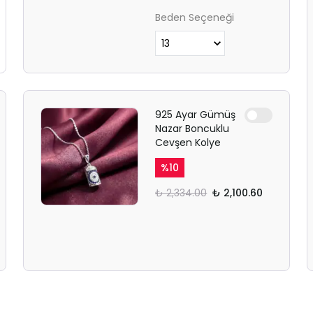
Beden Seçeneği
925 Ayar Gümüş
Nazar Boncuklu
Cevşen Kolye
%
10
₺ 2,334.00
₺ 2,100.60