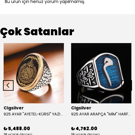
Bu ürün için henüz yorum yapılmamış.
Çok Satanlar
Clgsilver
Clgsilver
925 AYAR "AYETEL-KÜRSİ" YAZILI GÜMÜŞ ERKEK YÜZÜK
925 AYAR ARAPÇA "MİM" HARFLİ GÜMÜŞ ERKEK YÜZÜK
₺ 5,488.00
₺ 4,762.00
18 yüzük ölçüsü
18 yüzük ölçüsü