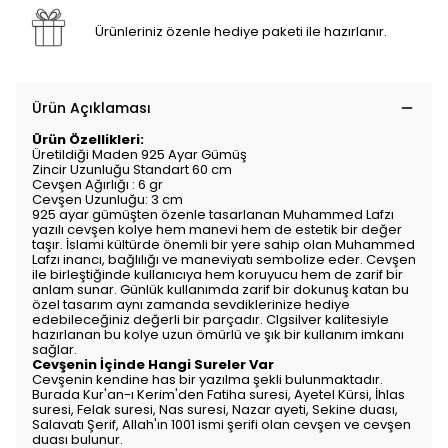
Ürünleriniz özenle hediye paketi ile hazırlanır.
Ürün Açıklaması
Ürün Özellikleri:
Üretildiği Maden 925 Ayar Gümüş
Zincir Uzunluğu Standart 60 cm
Cevşen Ağırlığı : 6 gr
Cevşen Uzunluğu: 3 cm
925 ayar gümüşten özenle tasarlanan Muhammed Lafzı
yazılı cevşen kolye hem manevi hem de estetik bir değer
taşır. İslami kültürde önemli bir yere sahip olan Muhammed
Lafzı inancı, bağlılığı ve maneviyatı sembolize eder. Cevşen
ile birleştiğinde kullanıcıya hem koruyucu hem de zarif bir
anlam sunar. Günlük kullanımda zarif bir dokunuş katan bu
özel tasarım aynı zamanda sevdiklerinize hediye
edebileceğiniz değerli bir parçadır. Clgsilver kalitesiyle
hazırlanan bu kolye uzun ömürlü ve şık bir kullanım imkanı
sağlar.
Cevşenin İçinde Hangi Sureler Var
Cevşenin kendine has bir yazılma şekli bulunmaktadır.
Burada Kur'an-ı Kerim'den Fatiha suresi, Ayetel Kürsi, İhlas
suresi, Felak suresi, Nas suresi, Nazar ayeti, Sekine duası,
Salavatı Şerif, Allah'ın 1001 ismi şerifi olan cevşen ve cevşen
duası bulunur.