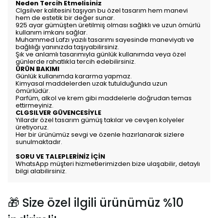
Neden Tercih Etmelisiniz
Clgsilver kalitesini taşıyan bu özel tasarım hem manevi
hem de estetik bir değer sunar.
925 ayar gümüşten üretilmiş olması sağlıklı ve uzun ömürlü
kullanım imkanı sağlar.
Muhammed Lafzı yazılı tasarımı sayesinde maneviyatı ve
bağlılığı yanınızda taşıyabilirsiniz.
Şık ve anlamlı tasarımıyla günlük kullanımda veya özel
günlerde rahatlıkla tercih edebilirsiniz.
ÜRÜN BAKIMI
Günlük kullanımda kararma yapmaz.
Kimyasal maddelerden uzak tutulduğunda uzun
ömürlüdür.
Parfüm, alkol ve krem gibi maddelerle doğrudan temas
ettirmeyiniz.
CLGSILVER GÜVENCESİYLE
Yıllardır özel tasarım gümüş takılar ve cevşen kolyeler
üretiyoruz.
Her bir ürünümüz sevgi ve özenle hazırlanarak sizlere
sunulmaktadır.
SORU VE TALEPLERİNİZ İÇİN
WhatsApp müşteri hizmetlerimizden bize ulaşabilir, detaylı
bilgi alabilirsiniz.
🎁 Size özel ilgili ürünümüz %10