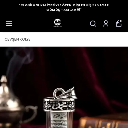
"CLGSILVER KALITESIYLE ÖZENLE İŞLENMIŞ 925 AYAR
GÜMÜŞ TAKILAR 🎁"
0
CEVŞEN KOLYE