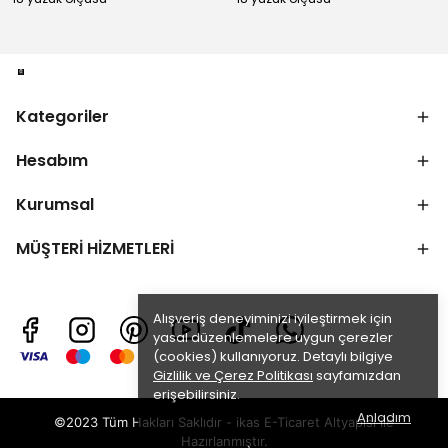
Kategoriler
Hesabım
Kurumsal
MÜŞTERİ HİZMETLERİ
Alışveriş deneyiminizi iyileştirmek için
yasal düzenlemelere uygun çerezler
(cookies) kullanıyoruz. Detaylı bilgiye
Gizlilik ve Çerez Politikası
sayfamızdan
erişebilirsiniz.
Anladım
©2023 Tüm Hakları Saklıdır - ikas E-Ticaret
Altyapısı ile
Hazırlanmıştır.