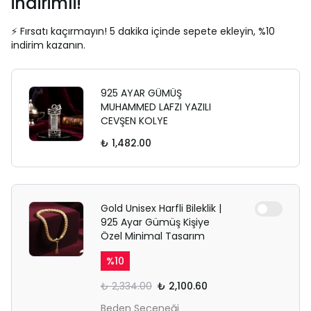
indirimli!
⚡ Fırsatı kaçırmayın! 5 dakika içinde sepete ekleyin, %10
indirim kazanın.
925 AYAR GÜMÜŞ
MUHAMMED LAFZI YAZILI
CEVŞEN KOLYE
₺ 1,482.00
Gold Unisex Harfli Bileklik |
925 Ayar Gümüş Kişiye
Özel Minimal Tasarım
%
10
₺ 2,334.00
₺ 2,100.60
Beden Seçeneği