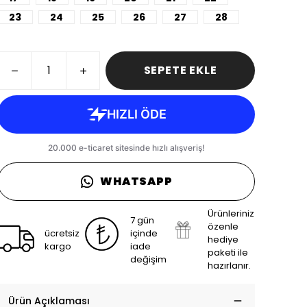
23
24
25
26
27
28
SEPETE EKLE
WHATSAPP
Ürünleriniz
7 gün
özenle
ücretsiz
içinde
hediye
kargo
iade
paketi ile
değişim
hazırlanır.
Ürün Açıklaması