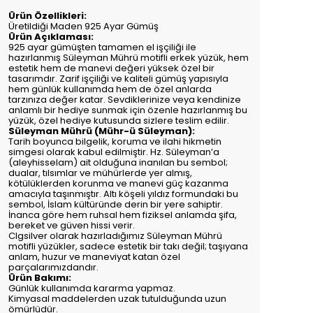
Ürün Özellikleri:
Üretildiği Maden 925 Ayar Gümüş
Ürün Açıklaması:
925 ayar gümüşten tamamen el işçiliği ile
hazırlanmış Süleyman Mührü motifli erkek yüzük, hem
estetik hem de manevi değeri yüksek özel bir
tasarımdır. Zarif işçiliği ve kaliteli gümüş yapısıyla
hem günlük kullanımda hem de özel anlarda
tarzınıza değer katar. Sevdiklerinize veya kendinize
anlamlı bir hediye sunmak için özenle hazırlanmış bu
yüzük, özel hediye kutusunda sizlere teslim edilir.
Süleyman Mührü (Mühr-ü Süleyman):
Tarih boyunca bilgelik, koruma ve ilahi hikmetin
simgesi olarak kabul edilmiştir. Hz. Süleyman’a
(aleyhisselam) ait olduğuna inanılan bu sembol;
dualar, tılsımlar ve mühürlerde yer almış,
kötülüklerden korunma ve manevi güç kazanma
amacıyla taşınmıştır. Altı köşeli yıldız formundaki bu
sembol, İslam kültüründe derin bir yere sahiptir.
İnanca göre hem ruhsal hem fiziksel anlamda şifa,
bereket ve güven hissi verir.
Clgsilver olarak hazırladığımız Süleyman Mührü
motifli yüzükler, sadece estetik bir takı değil; taşıyana
anlam, huzur ve maneviyat katan özel
parçalarımızdandır.
Ürün Bakımı:
Günlük kullanımda kararma yapmaz.
Kimyasal maddelerden uzak tutulduğunda uzun
ömürlüdür.