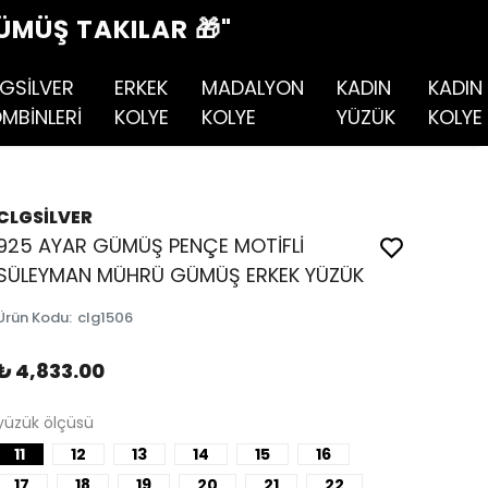
ÜMÜŞ TAKILAR 🎁"
GSİLVER
ERKEK
MADALYON
KADIN
KADIN
MBİNLERİ
KOLYE
KOLYE
YÜZÜK
KOLYE
CLGSİLVER
925 AYAR GÜMÜŞ PENÇE MOTİFLİ
SÜLEYMAN MÜHRÜ GÜMÜŞ ERKEK YÜZÜK
Ürün Kodu
:
clg1506
₺ 4,833.00
yüzük ölçüsü
11
12
13
14
15
16
17
18
19
20
21
22