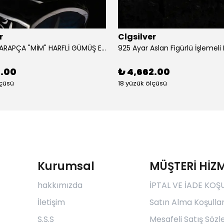
r
Clgsilver
925 AYAR ARAPÇA "MİM" HARFLİ GÜMÜŞ ERKEK YÜZÜK
2.00
₺ 4,662.00
lçüsü
18 yüzük ölçüsü
Kurumsal
MÜŞTERİ HİZM
hakkımızda
İPTAL VE İADE KOŞ
İletişim
Satın Alma Koşullar
S.S.S
Mesafeli Satış Söz