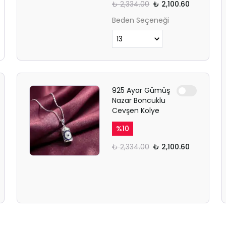
₺ 2,334.00
₺ 2,100.60
Beden Seçeneği
925 Ayar Gümüş
Nazar Boncuklu
Cevşen Kolye
%
10
₺ 2,334.00
₺ 2,100.60