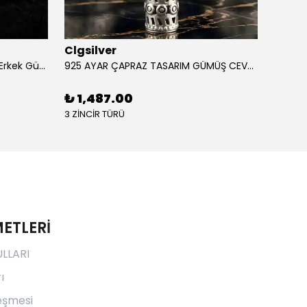
Clgsilver
Clgsi
925 Ayar Aslan Figürlü İşlemeli Erkek Gümüş Yüzük
925 AYAR ÇAPRAZ TASARIM GÜMÜŞ CEVŞEN
₺ 1,487.00
₺ 1,
3 ZİNCİR TÜRÜ
3 ZİNCİ
ETLERİ
ULLARI
ı
leşmesi