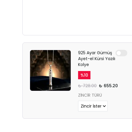
925 Ayar Gümüş
Ayet-el Kürsi Yazılı
Kolye
%
10
₺ 728.00
₺ 655.20
ZİNCİR TÜRÜ