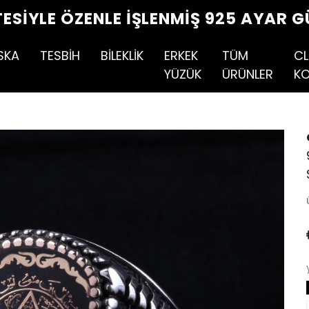
TESIYLE ÖZENLE İŞLENMIŞ 925 AYAR G
SKA
TESBİH
BİLEKLİK
ERKEK
TÜM
CL
YÜZÜK
ÜRÜNLER
KO