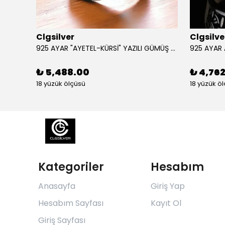
Clgsilver
Clgsilve
925 AYAR GÜMÜŞ AÇILIR KAPANIR SÜLEYMAN MÜHRÜ İŞLEMELİ MUSKA KOLYE
925 AYAR "AYETEL-KÜRSİ" YAZILI GÜMÜŞ ERKEK YÜZÜK
₺ 5,488.00
₺ 4,76
18 yüzük ölçüsü
18 yüzük ö
Kategoriler
Hesabım
Anasayfa
Giriş Yap
Hesabım Sayfası
Kayıt Ol
Giriş Sayfası