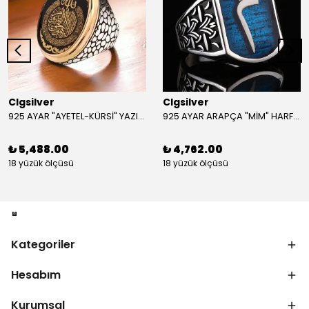
Clgsilver
Clgsilver
925 AYAR "AYETEL-KÜRSİ" YAZILI GÜMÜŞ ERKEK YÜZÜK
925 AYAR ARAPÇA "MİM" HARFLİ GÜMÜŞ ERKEK YÜZÜK
₺ 5,488.00
₺ 4,762.00
18 yüzük ölçüsü
18 yüzük ölçüsü
Kategoriler
Hesabım
Kurumsal