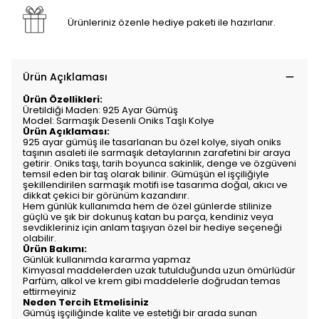
Ürünleriniz özenle hediye paketi ile hazırlanır.
Ürün Açıklaması
Ürün Özellikleri:
Üretildiği Maden: 925 Ayar Gümüş
Model: Sarmaşık Desenli Oniks Taşlı Kolye
Ürün Açıklaması:
925 ayar gümüş ile tasarlanan bu özel kolye, siyah oniks
taşının asaleti ile sarmaşık detaylarının zarafetini bir araya
getirir. Oniks taşı, tarih boyunca sakinlik, denge ve özgüveni
temsil eden bir taş olarak bilinir. Gümüşün el işçiliğiyle
şekillendirilen sarmaşık motifi ise tasarıma doğal, akıcı ve
dikkat çekici bir görünüm kazandırır.
Hem günlük kullanımda hem de özel günlerde stilinize
güçlü ve şık bir dokunuş katan bu parça, kendiniz veya
sevdikleriniz için anlam taşıyan özel bir hediye seçeneği
olabilir.
Ürün Bakımı:
Günlük kullanımda kararma yapmaz
Kimyasal maddelerden uzak tutulduğunda uzun ömürlüdür
Parfüm, alkol ve krem gibi maddelerle doğrudan temas
ettirmeyiniz
Neden Tercih Etmelisiniz
Gümüş işçiliğinde kalite ve estetiği bir arada sunan