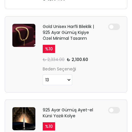
Gold Unisex Harfli Bileklik |
925 Ayar Gümüş Kişiye
Özel Minimal Tasarım
%
10
₺ 2,334.00
₺ 2,100.60
Beden Seçeneği
925 Ayar Gümüş Ayet-el
Kürsi Yazılı Kolye
%
10