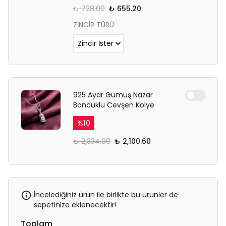
₺ 728.00
₺ 655.20
ZİNCİR TÜRÜ
925 Ayar Gümüş Nazar
Boncuklu Cevşen Kolye
%
10
₺ 2,334.00
₺ 2,100.60
İncelediğiniz ürün ile birlikte bu ürünler de
sepetinize eklenecektir!
Toplam