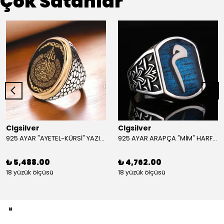
Çok Satanlar
Clgsilver
Clgsilver
925 AYAR "AYETEL-KÜRSİ" YAZILI GÜMÜŞ ERKEK YÜZÜK
925 AYAR ARAPÇA "MİM" HARFLİ GÜMÜŞ ERKEK YÜZÜK
₺ 5,488.00
₺ 4,762.00
18 yüzük ölçüsü
18 yüzük ölçüsü