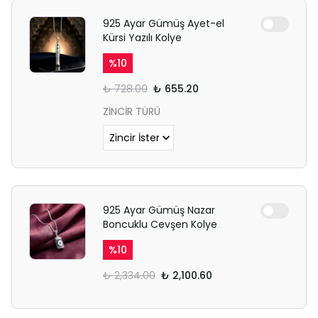
925 Ayar Gümüş Ayet-el
Kürsi Yazılı Kolye
%
10
₺ 728.00
₺ 655.20
ZİNCİR TÜRÜ
925 Ayar Gümüş Nazar
Boncuklu Cevşen Kolye
%
10
₺ 2,334.00
₺ 2,100.60