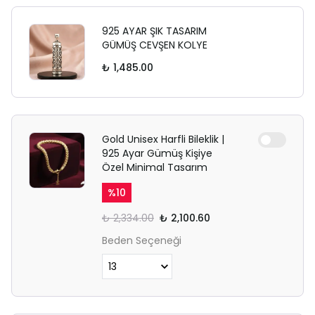
925 AYAR ŞIK TASARIM
GÜMÜŞ CEVŞEN KOLYE
₺ 1,485.00
Gold Unisex Harfli Bileklik |
925 Ayar Gümüş Kişiye
Özel Minimal Tasarım
%
10
₺ 2,334.00
₺ 2,100.60
Beden Seçeneği