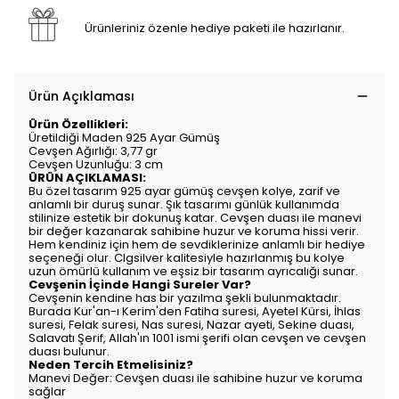
Ürünleriniz özenle hediye paketi ile hazırlanır.
Ürün Açıklaması
Ürün Özellikleri:
Üretildiği Maden 925 Ayar Gümüş
Cevşen Ağırlığı: 3,77 gr
Cevşen Uzunluğu: 3 cm
ÜRÜN AÇIKLAMASI:
Bu özel tasarım 925 ayar gümüş cevşen kolye, zarif ve
anlamlı bir duruş sunar. Şık tasarımı günlük kullanımda
stilinize estetik bir dokunuş katar. Cevşen duası ile manevi
bir değer kazanarak sahibine huzur ve koruma hissi verir.
Hem kendiniz için hem de sevdiklerinize anlamlı bir hediye
seçeneği olur. Clgsilver kalitesiyle hazırlanmış bu kolye
uzun ömürlü kullanım ve eşsiz bir tasarım ayrıcalığı sunar.
Cevşenin İçinde Hangi Sureler Var?
Cevşenin kendine has bir yazılma şekli bulunmaktadır.
Burada Kur'an-ı Kerim'den Fatiha suresi, Ayetel Kürsi, İhlas
suresi, Felak suresi, Nas suresi, Nazar ayeti, Sekine duası,
Salavatı Şerif, Allah'ın 1001 ismi şerifi olan cevşen ve cevşen
duası bulunur.
Neden Tercih Etmelisiniz?
Manevi Değer: Cevşen duası ile sahibine huzur ve koruma
sağlar