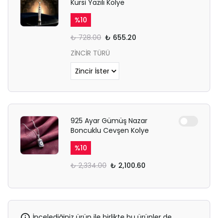
Kürsi Yazılı Kolye
%
10
₺ 728.00
₺ 655.20
ZİNCİR TÜRÜ
925 Ayar Gümüş Nazar
Boncuklu Cevşen Kolye
%
10
₺ 2,334.00
₺ 2,100.60
İncelediğiniz ürün ile birlikte bu ürünler de