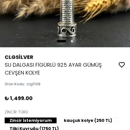
CLGSİLVER
SU DALGASI FİGÜRLÜ 925 AYAR GÜMÜŞ
CEVŞEN KOLYE
Ürün Kodu
:
clg1108
₺ 1,499.00
ZİNCİR TÜRÜ
Zincir İstemiyorum
kauçuk kolye (250 TL)
Tilki Kuyruğu (1750 TL)