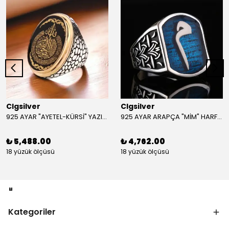
Clgsilver
Clgsilver
925 AYAR "AYETEL-KÜRSİ" YAZILI GÜMÜŞ ERKEK YÜZÜK
925 AYAR ARAPÇA "MİM" HARFLİ GÜMÜŞ ERKEK YÜZÜK
₺ 5,488.00
₺ 4,762.00
18 yüzük ölçüsü
18 yüzük ölçüsü
Kategoriler