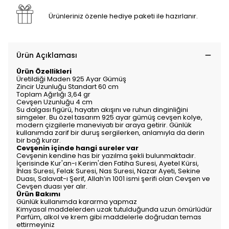
Ürünleriniz özenle hediye paketi ile hazırlanır.
Ürün Açıklaması
Ürün Özellikleri
Üretildiği Maden 925 Ayar Gümüş
Zincir Uzunluğu Standart 60 cm
Toplam Ağırlığı 3,64 gr
Cevşen Uzunluğu 4 cm
Su dalgası figürü, hayatın akışını ve ruhun dinginliğini
simgeler. Bu özel tasarım 925 ayar gümüş cevşen kolye,
modern çizgilerle maneviyatı bir araya getirir. Günlük
kullanımda zarif bir duruş sergilerken, anlamıyla da derin
bir bağ kurar.
Cevşenin içinde hangi sureler var
Cevşenin kendine has bir yazılma şekli bulunmaktadır.
İçerisinde Kur'an-ı Kerim'den Fatiha Suresi, Ayetel Kürsi,
İhlas Suresi, Felak Suresi, Nas Suresi, Nazar Ayeti, Sekine
Duası, Salavat-ı Şerif, Allah’ın 1001 ismi şerifi olan Cevşen ve
Cevşen duası yer alır.
Ürün Bakımı
Günlük kullanımda kararma yapmaz
Kimyasal maddelerden uzak tutulduğunda uzun ömürlüdür
Parfüm, alkol ve krem gibi maddelerle doğrudan temas
ettirmeyiniz