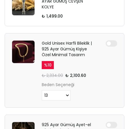
AYAR GÜMÜŞ CEVŞEN
KOLYE
₺ 1,499.00
Gold Unisex Harfli Bileklik |
925 Ayar Gümüş Kişiye
Özel Minimal Tasarım
%
10
₺ 2,334.00
₺ 2,100.60
Beden Seçeneği
925 Ayar Gümüş Ayet-el