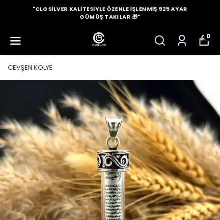
"CLGSILVER KALITESIYLE ÖZENLE İŞLENMIŞ 925 AYAR
GÜMÜŞ TAKILAR 🎁"
0
CEVŞEN KOLYE